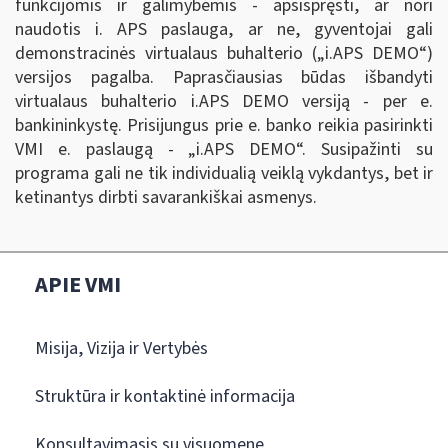
funkcijomis ir galimybėmis - apsispręsti, ar nori
naudotis i. APS paslauga, ar ne, gyventojai gali
demonstracinės virtualaus buhalterio („i.APS DEMO
“
)
versijos pagalba. Paprasčiausias būdas išbandyti
virtualaus buhalterio i.APS DEMO versiją - per e.
bankininkystę. Prisijungus prie e. banko reikia pasirinkti
VMI e. paslaugą - „i.APS DEMO
“
. Susipažinti su
programa gali ne tik individualią veiklą vykdantys, bet ir
ketinantys dirbti savarankiškai asmenys.
APIE VMI
Misija, Vizija ir Vertybės
Struktūra ir kontaktinė informacija
Konsultavimasis su visuomene