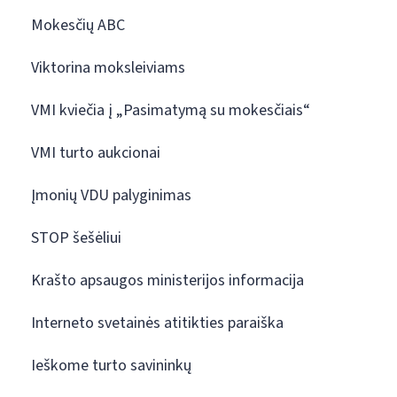
Mokesčių ABC
Viktorina moksleiviams
VMI kviečia į „Pasimatymą su mokesčiais“
VMI turto aukcionai
Įmonių VDU palyginimas
STOP šešėliui
Krašto apsaugos ministerijos informacija
Interneto svetainės atitikties paraiška
Ieškome turto savininkų