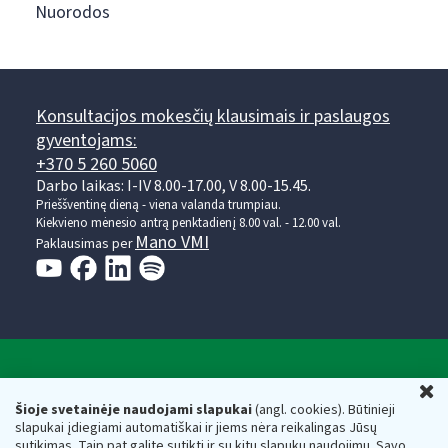
Nuorodos
Konsultacijos mokesčių klausimais ir paslaugos
gyventojams:
+370 5 260 5060
Darbo laikas: I-IV 8.00-17.00, V 8.00-15.45.
Prieššventinę dieną - viena valanda trumpiau.
Kiekvieno mėnesio antrą penktadienį 8.00 val. - 12.00 val.
Mano VMI
Paklausimas per
Valstybinė mokesčių inspekcija prie Lietuvos
U
Respublikos finansų ministerijos
Šioje svetainėje naudojami slapukai
(angl. cookies). Būtinieji
slapukai įdiegiami automatiškai ir jiems nėra reikalingas Jūsų
Biudžetinė įstaiga. Juridinio asmens kodas — 188659752,
sutikimas. Taip pat galite sutikti ir su kitų slapukų naudojimu. Savo