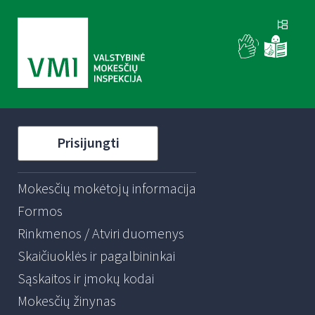
Prisijungti
Mokesčių mokėtojų informacija
Formos
Rinkmenos / Atviri duomenys
Skaičiuoklės ir pagalbininkai
Sąskaitos ir įmokų kodai
Mokesčių žinynas