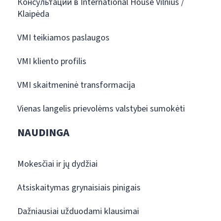
Консультации в International House Vilnius /
Klaipėda
VMI teikiamos paslaugos
VMI kliento profilis
VMI skaitmeninė transformacija
Vienas langelis prievolėms valstybei sumokėti
NAUDINGA
Mokesčiai ir jų dydžiai
Atsiskaitymas grynaisiais pinigais
Dažniausiai užduodami klausimai