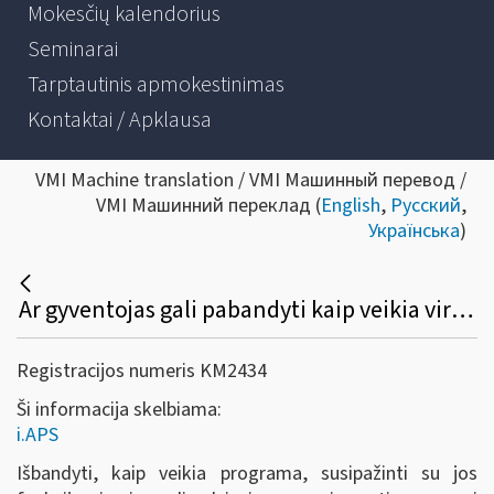
Mokesčių kalendorius
Seminarai
Tarptautinis apmokestinimas
Kontaktai / Apklausa
VMI Machine translation / VMI Машинный перевод /
VMI Машинний переклад (
English
,
Русский
,
Українська
)
Ar gyventojas gali pabandyti kaip veikia virtualus buhalteris (i.APS)?
Registracijos numeris KM2434
Ši informacija skelbiama:
i.APS
Išbandyti, kaip veikia programa, susipažinti su jos