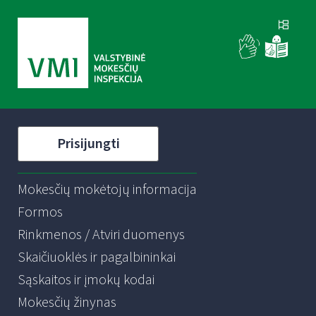
Prisijungti
Mokesčių mokėtojų informacija
Formos
Rinkmenos / Atviri duomenys
Skaičiuoklės ir pagalbininkai
Sąskaitos ir įmokų kodai
Mokesčių žinynas