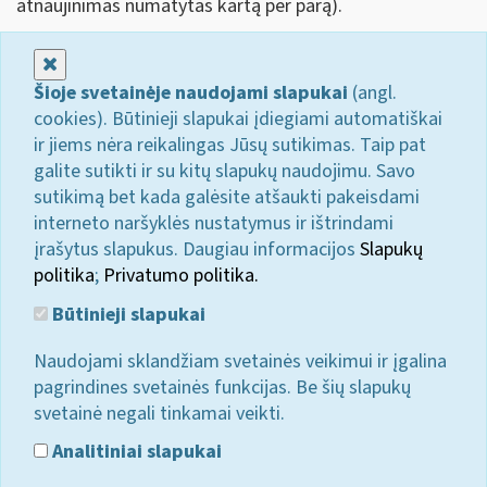
atnaujinimas numatytas kartą per parą).
Uždaryti
Šioje svetainėje naudojami slapukai
(angl.
cookies). Būtinieji slapukai įdiegiami automatiškai
ir jiems nėra reikalingas Jūsų sutikimas. Taip pat
galite sutikti ir su kitų slapukų naudojimu. Savo
sutikimą bet kada galėsite atšaukti pakeisdami
interneto naršyklės nustatymus ir ištrindami
įrašytus slapukus. Daugiau informacijos
Slapukų
politika
;
Privatumo politika.
Būtinieji slapukai
Naudojami sklandžiam svetainės veikimui ir įgalina
pagrindines svetainės funkcijas. Be šių slapukų
svetainė negali tinkamai veikti.
Analitiniai slapukai