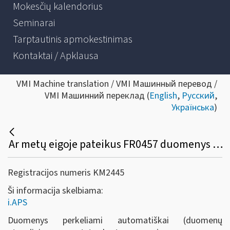
Mokesčių kalendorius
Seminarai
Tarptautinis apmokestinimas
Kontaktai / Apklausa
VMI Machine translation / VMI Машинный перевод /
VMI Машинний переклад (
English
,
Русский
,
Українська
)
Ar metų eigoje pateikus FR0457 duomenys persikels į i.APS automatiškai?
Registracijos numeris KM2445
Ši informacija skelbiama:
i.APS
Duomenys perkeliami automatiškai (duomenų