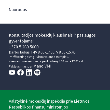
Nuorodos
Konsultacijos mokesčių klausimais ir paslaugos
gyventojams:
+370 5 260 5060
Darbo laikas: I-IV 8.00-17.00, V 8.00-15.45.
Prieššventinę dieną - viena valanda trumpiau.
Kiekvieno mėnesio antrą penktadienį 8.00 val. - 12.00 val.
Mano VMI
Paklausimas per
Valstybinė mokesčių inspekcija prie Lietuvos
Respublikos finansų ministerijos