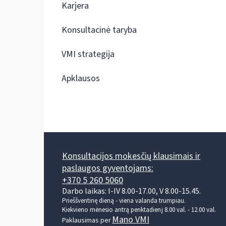
Karjera
Konsultacinė taryba
VMI strategija
Apklausos
Konsultacijos mokesčių klausimais ir
paslaugos gyventojams:
+370 5 260 5060
Darbo laikas: I-IV 8.00-17.00, V 8.00-15.45.
Prieššventinę dieną - viena valanda trumpiau.
Kiekvieno mėnesio antrą penktadienį 8.00 val. - 12.00 val.
Mano VMI
Paklausimas per