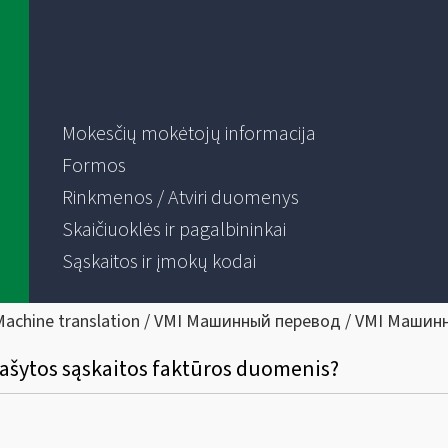
Mokesčių mokėtojų informacija
Formos
Rinkmenos / Atviri duomenys
Skaičiuoklės ir pagalbininkai
Sąskaitos ir įmokų kodai
Machine translation / VMI Машинный перевод / VMI Машин
išrašytos sąskaitos faktūros duomenis?