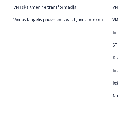
VMI skaitmeninė transformacija
VM
Vienas langelis prievolėms valstybei sumokėti
VM
Įm
ST
Kr
In
Ie
Nu