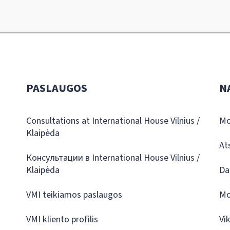
PASLAUGOS
N
Consultations at International House Vilnius /
Mo
Klaipėda
At
Консультации в International House Vilnius /
Klaipėda
Da
VMI teikiamos paslaugos
Mo
VMI kliento profilis
Vi