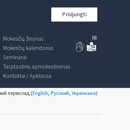
Prisijungti
Mokesčių žinynas
Mokesčių kalendorius
Seminarai
Tarptautinis apmokestinimas
Kontaktai / Apklausa
ний переклад (
English
,
Русский
,
Українська
)