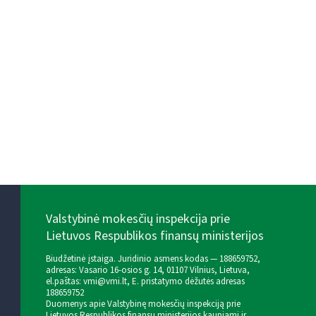
Valstybinė mokesčių inspekcija prie
Lietuvos Respublikos finansų ministerijos
Biudžetinė įstaiga. Juridinio asmens kodas — 188659752,
adresas: Vasario 16-osios g. 14, 01107 Vilnius, Lietuva,
el.paštas:
vmi@vmi.lt
, E. pristatymo dėžutės adresas
188659752
Duomenys apie Valstybinę mokesčių inspekciją prie
Lietuvos Respublikos finansų ministerijos kaupiami ir