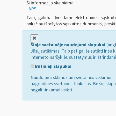
Ši informacija skelbiama:
i.APS
Taip, galima. Įvesdami elektroninės sąskai
anksčiau išrašytos sąskaitos duomenis, įveski
Uždaryti
Šioje svetainėje naudojami slapukai
(angl
Jūsų sutikimas. Taip pat galite sutikti ir s
interneto naršyklės nustatymus ir ištrindam
Būtinieji slapukai
Naudojami sklandžiam svetainės veikimui ir 
pagrindines svetainės funkcijas. Be šių slap
negali tinkamai veikti.