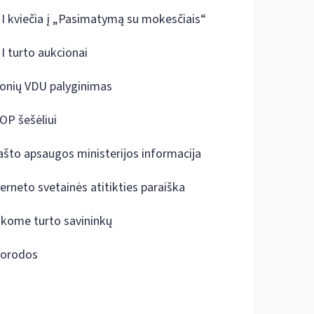
I kviečia į „Pasimatymą su mokesčiais“
I turto aukcionai
onių VDU palyginimas
OP šešėliui
ašto apsaugos ministerijos informacija
terneto svetainės atitikties paraiška
škome turto savininkų
orodos