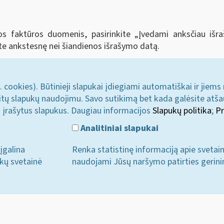
tos faktūros duomenis, pasirinkite „Įvedami anksčiau iš
te ankstesnę nei šiandienos išrašymo datą.
. cookies). Būtinieji slapukai įdiegiami automatiškai ir jiems
u kitų slapukų naudojimu. Savo sutikimą bet kada galėsite atš
i įrašytus slapukus. Daugiau informacijos
Slapukų politika
;
Pr
Analitiniai slapukai
įgalina
Renka statistinę informaciją apie svetai
ukų svetainė
naudojami Jūsų naršymo patirties gerini