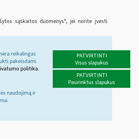
rašytos sąskaitos duomenys
“
, jei norite įvesti
 nėra reikalingas
PATVIRTINTI
aukti pakeisdami
Visus slapukus
ivatumo politika.
PATVIRTINTI
Pasirinktus slapukus
nės naudojimą ir
mui.