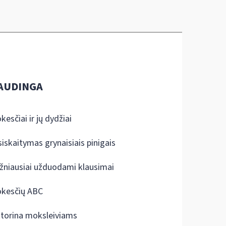
AUDINGA
kesčiai ir jų dydžiai
siskaitymas grynaisiais pinigais
žniausiai užduodami klausimai
kesčių ABC
ktorina moksleiviams