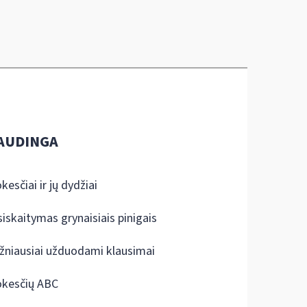
AUDINGA
kesčiai ir jų dydžiai
siskaitymas grynaisiais pinigais
žniausiai užduodami klausimai
kesčių ABC