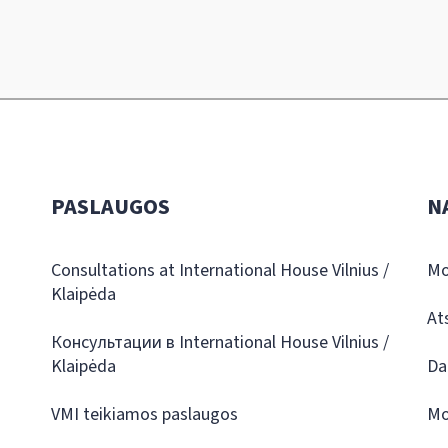
PASLAUGOS
N
Consultations at International House Vilnius /
Mo
Klaipėda
At
Консультации в International House Vilnius /
Klaipėda
Da
VMI teikiamos paslaugos
Mo