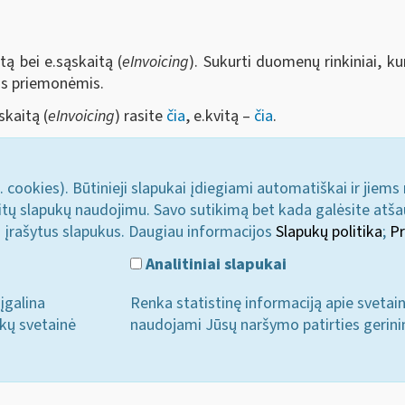
tą bei e.sąskaitą (
eInvoicing
). Sukurti duomenų rinkiniai, ku
mis priemonėmis.
skaitą (
eInvoicing
) rasite
čia
, e.kvitą –
čia
.
. cookies). Būtinieji slapukai įdiegiami automatiškai ir jiems
u kitų slapukų naudojimu. Savo sutikimą bet kada galėsite atš
i įrašytus slapukus. Daugiau informacijos
Slapukų politika
;
Pr
Analitiniai slapukai
įgalina
Renka statistinę informaciją apie svetai
ukų svetainė
naudojami Jūsų naršymo patirties gerini