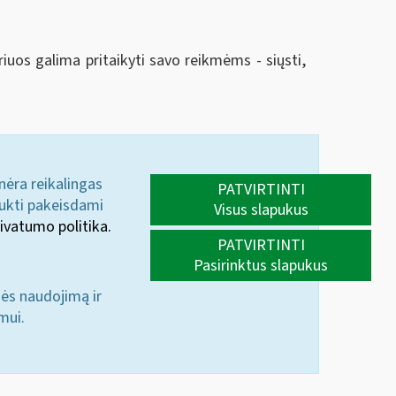
riuos galima pritaikyti savo reikmėms - siųsti,
 nėra reikalingas
PATVIRTINTI
aukti pakeisdami
Visus slapukus
ivatumo politika.
PATVIRTINTI
Pasirinktus slapukus
nės naudojimą ir
mui.