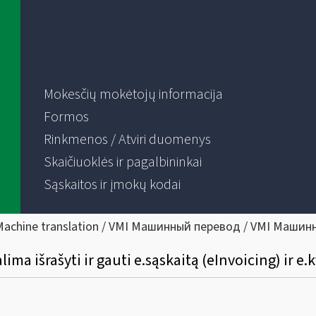
Mokesčių mokėtojų informacija
Formos
Rinkmenos / Atviri duomenys
Skaičiuoklės ir pagalbininkai
Sąskaitos ir įmokų kodai
Machine translation / VMI Машинный перевод / VMI Машин
ima išrašyti ir gauti e.sąskaitą (eInvoicing) ir e.k