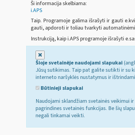
Ši informacija skelbiama:
i.APS
Taip. Programoje galima išrašyti ir gauti e.kvi
gauti, apdoroti ir toliau tvarkyti automatinė
Instrukciją, kaip i.APS programoje išrašyti e.sa
Uždaryti
Šioje svetainėje naudojami slapukai
(angl
Jūsų sutikimas. Taip pat galite sutikti ir s
interneto naršyklės nustatymus ir ištrindam
Būtinieji slapukai
Naudojami sklandžiam svetainės veikimui ir 
pagrindines svetainės funkcijas. Be šių slap
negali tinkamai veikti.