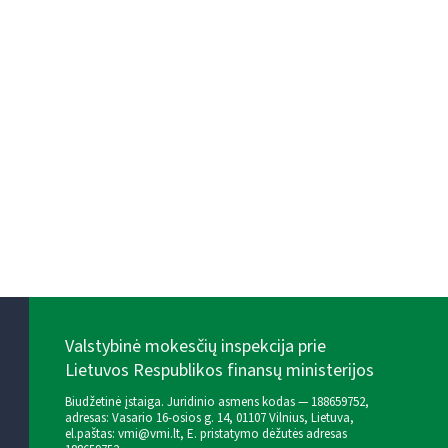
Valstybinė mokesčių inspekcija prie
Lietuvos Respublikos finansų ministerijos
Biudžetinė įstaiga. Juridinio asmens kodas — 188659752,
adresas: Vasario 16-osios g. 14, 01107 Vilnius, Lietuva,
el.paštas:
vmi@vmi.lt
, E. pristatymo dėžutės adresas