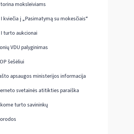
ktorina moksleiviams
I kviečia į „Pasimatymą su mokesčiais“
I turto aukcionai
onių VDU palyginimas
OP šešėliui
ašto apsaugos ministerijos informacija
terneto svetainės atitikties paraiška
škome turto savininkų
orodos