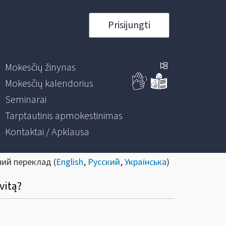
Prisijungti
Mokesčių žinynas
Mokesčių kalendorius
Seminarai
Tarptautinis apmokestinimas
Kontaktai / Apklausa
ний переклад (
English
,
Русский
,
Українська
)
vitą?