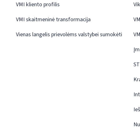
VMI kliento profilis
Vi
VMI skaitmeninė transformacija
VM
Vienas langelis prievolėms valstybei sumokėti
VM
Įm
ST
Kr
In
Ie
Nu