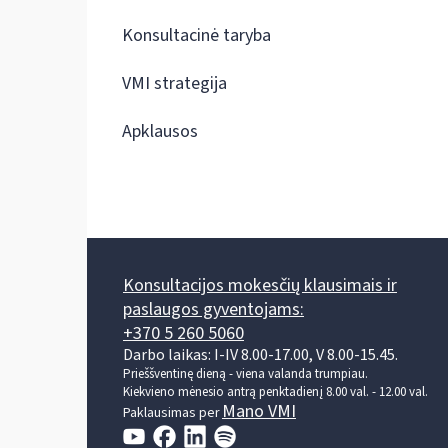
Konsultacinė taryba
VMI strategija
Apklausos
Konsultacijos mokesčių klausimais ir
paslaugos gyventojams:
+370 5 260 5060
Darbo laikas: I-IV 8.00-17.00, V 8.00-15.45.
Prieššventinę dieną - viena valanda trumpiau.
Kiekvieno mėnesio antrą penktadienį 8.00 val. - 12.00 val.
Mano VMI
Paklausimas per