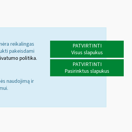
 nėra reikalingas
PATVIRTINTI
aukti pakeisdami
Visus slapukus
ivatumo politika.
PATVIRTINTI
Pasirinktus slapukus
nės naudojimą ir
mui.