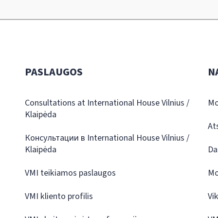
PASLAUGOS
N
Consultations at International House Vilnius /
Mo
Klaipėda
At
Консультации в International House Vilnius /
Klaipėda
Da
VMI teikiamos paslaugos
Mo
VMI kliento profilis
Vi