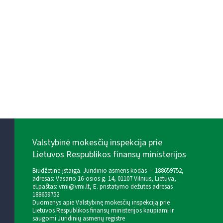
Valstybinė mokesčių inspekcija prie
Lietuvos Respublikos finansų ministerijos
Biudžetinė įstaiga. Juridinio asmens kodas — 188659752,
adresas: Vasario 16-osios g. 14, 01107 Vilnius, Lietuva,
el.paštas:
vmi@vmi.lt
, E. pristatymo dėžutės adresas
188659752
Duomenys apie Valstybinę mokesčių inspekciją prie
Lietuvos Respublikos finansų ministerijos kaupiami ir
saugomi Juridinių asmenų registre