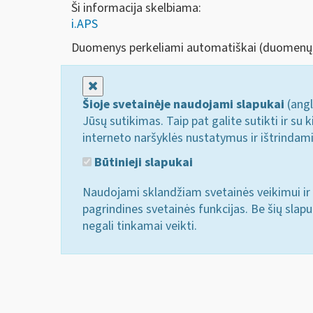
Ši informacija skelbiama:
i.APS
Duomenys perkeliami automatiškai (duomenų a
Uždaryti
Šioje svetainėje naudojami slapukai
(angl
Jūsų sutikimas. Taip pat galite sutikti ir s
interneto naršyklės nustatymus ir ištrindam
Būtinieji slapukai
Naudojami sklandžiam svetainės veikimui ir 
pagrindines svetainės funkcijas. Be šių slap
negali tinkamai veikti.