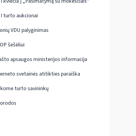
I kviečia į „Pasimatymą su mokesčiais“
I turto aukcionai
onių VDU palyginimas
OP šešėliui
ašto apsaugos ministerijos informacija
terneto svetainės atitikties paraiška
škome turto savininkų
orodos