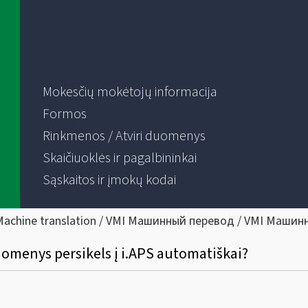
Mokesčių mokėtojų informacija
Formos
Rinkmenos / Atviri duomenys
Skaičiuoklės ir pagalbininkai
Sąskaitos ir įmokų kodai
Machine translation / VMI Машинный перевод / VMI Машин
omenys persikels į i.APS automatiškai?