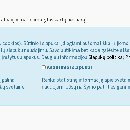
tnaujinimas numatytas kartą per parą).
. cookies). Būtinieji slapukai įdiegiami automatiškai ir jiems
u kitų slapukų naudojimu. Savo sutikimą bet kada galėsite atš
i įrašytus slapukus. Daugiau informacijos
Slapukų politika
;
Pr
Analitiniai slapukai
įgalina
Renka statistinę informaciją apie svetai
ukų svetainė
naudojami Jūsų naršymo patirties gerini