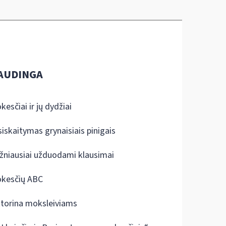
AUDINGA
kesčiai ir jų dydžiai
siskaitymas grynaisiais pinigais
žniausiai užduodami klausimai
kesčių ABC
ktorina moksleiviams