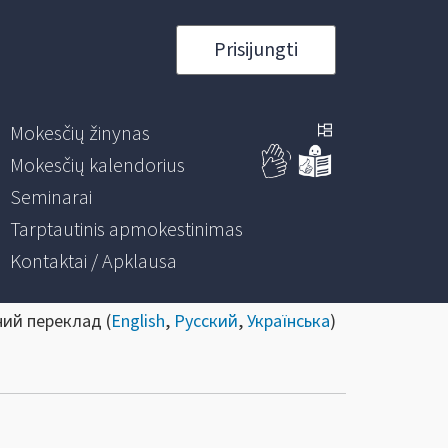
Prisijungti
Mokesčių žinynas
Mokesčių kalendorius
Seminarai
Tarptautinis apmokestinimas
Kontaktai / Apklausa
ний переклад (
English
,
Русский
,
Українська
)