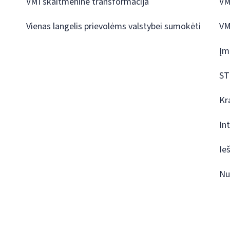
VMI skaitmeninė transformacija
VM
Vienas langelis prievolėms valstybei sumokėti
VM
Įm
ST
Kr
In
Ie
Nu