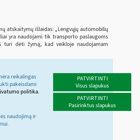
iamų atskaitymų išlaidas: „Lengvųjų automobilių
biliai yra naudojami tik transporto paslaugoms
S turi dėti žymą, kad veikloje naudojamam
 nėra reikalingas
PATVIRTINTI
aukti pakeisdami
Visus slapukus
ivatumo politika.
PATVIRTINTI
Pasirinktus slapukus
nės naudojimą ir
mui.