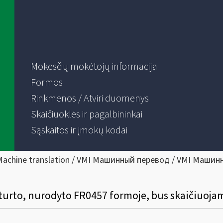
Mokesčių mokėtojų informacija
Formos
Rinkmenos / Atviri duomenys
Skaičiuoklės ir pagalbininkai
Sąskaitos ir įmokų kodai
Machine translation / VMI Машинный перевод / VMI Машин