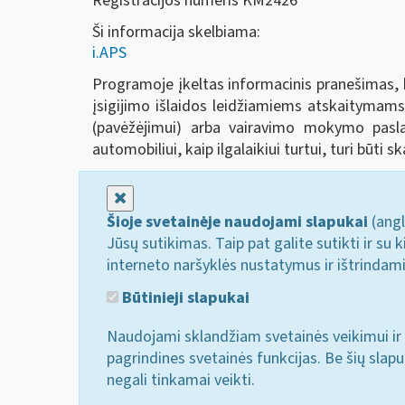
Registracijos numeris KM2426
Ši informacija skelbiama:
i.APS
Programoje įkeltas informacinis pranešimas, ku
įsigijimo išlaidos leidžiamiems atskaitymams 
(pavėžėjimui) arba vairavimo mokymo pasla
automobiliui, kaip ilgalaikiui turtui, turi būti
Uždaryti
Šioje svetainėje naudojami slapukai
(angl
Jūsų sutikimas. Taip pat galite sutikti ir s
interneto naršyklės nustatymus ir ištrindam
Būtinieji slapukai
Naudojami sklandžiam svetainės veikimui ir 
pagrindines svetainės funkcijas. Be šių slap
negali tinkamai veikti.