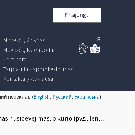
Prisijungti
Mokesčių žinynas
Mokesčių kalendorius
Seminarai
Tarptautinis apmokestinimas
Kontaktai / Apklausa
ний переклад (
English
,
Русский
,
Українська
)
Kaip bus nustatoma, kurio ilgalaikio turto, nurodyto FR0457 formoje, bus skaičiuojamas nusidėvėjimas, o kurio (pvz., lengvojo automobilio, naudojamo advokato veikloje) neskaičiuojamas (nepriskiriamas leidžiamiems atskaitymams)?