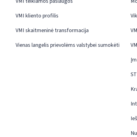
VMI teikiamos paslaugos
Mo
VMI kliento profilis
Vi
VMI skaitmeninė transformacija
VM
Vienas langelis prievolėms valstybei sumokėti
VM
Įm
ST
Kr
In
Ie
Nu