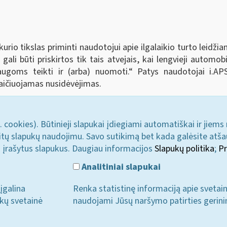
rio tikslas priminti naudotojui apie ilgalaikio turto leidž
gali būti priskirtos tik tais atvejais, kai lengvieji automo
ugoms teikti ir (arba) nuomoti.
“
Patys naudotojai i.AP
 skaičiuojamas nusidėvėjimas.
. cookies). Būtinieji slapukai įdiegiami automatiškai ir jiems
u kitų slapukų naudojimu. Savo sutikimą bet kada galėsite atš
i įrašytus slapukus. Daugiau informacijos
Slapukų politika
;
Pr
Analitiniai slapukai
įgalina
Renka statistinę informaciją apie svetai
ukų svetainė
naudojami Jūsų naršymo patirties gerini