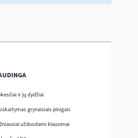
AUDINGA
kesčiai ir jų dydžiai
siskaitymas grynaisiais pinigais
žniausiai užduodami klausimai