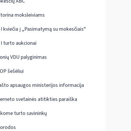
kesčių ABC
ktorina moksleiviams
I kviečia į „Pasimatymą su mokesčiais“
I turto aukcionai
onių VDU palyginimas
OP šešėliui
ašto apsaugos ministerijos informacija
terneto svetainės atitikties paraiška
škome turto savininkų
orodos