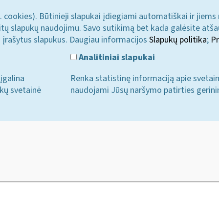
. cookies). Būtinieji slapukai įdiegiami automatiškai ir jiems
u kitų slapukų naudojimu. Savo sutikimą bet kada galėsite atš
i įrašytus slapukus. Daugiau informacijos
Slapukų politika
;
Pr
Analitiniai slapukai
įgalina
Renka statistinę informaciją apie svetai
ukų svetainė
naudojami Jūsų naršymo patirties gerini