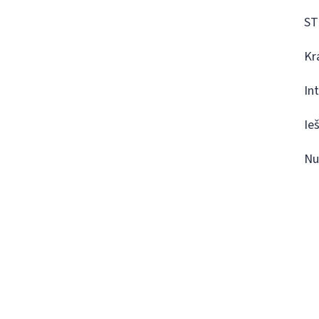
ST
Kr
In
Ie
Nu