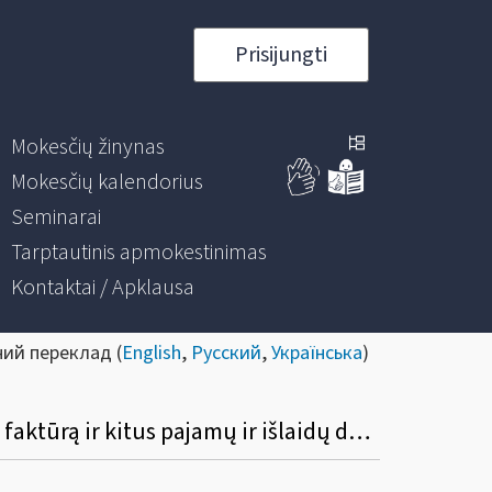
Prisijungti
Mokesčių žinynas
Mokesčių kalendorius
Seminarai
Tarptautinis apmokestinimas
Kontaktai / Apklausa
ний переклад (
English
,
Русский
,
Українська
)
Kokiu būdu galima pakoreguoti / anuliuoti jau išrašytą PVM sąskaitą faktūrą /sąskaitą faktūrą ir kitus pajamų ir išlaidų dokumentus?