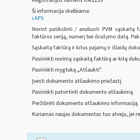
Registracijos numeris KM2239
Ši informacija skelbiama:
i.APS
Norint patikslinti / anuliuoti PVM sąskaitą f
faktūros seriją, numerį bei išrašymo datą. Pake
Sąskaitą faktūrą ir kitus pajamų ir išlaidų d
Pasirinkti norimą sąskaitą faktūrą ar kitą do
Pasirinkti mygtuką „Atšaukti".
Įvesti dokumento atšaukimo priežastį.
Pasirinkti patvirtinti dokumento atšaukimą.
Peržiūrėti dokumento atšaukimo informaciją.
Kuriamas naujas dokumentas tuo atveju, jei rei