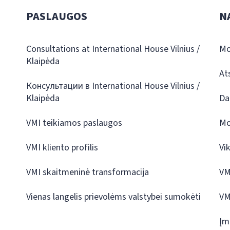
PASLAUGOS
N
Consultations at International House Vilnius /
Mo
Klaipėda
At
Консультации в International House Vilnius /
Klaipėda
Da
VMI teikiamos paslaugos
Mo
VMI kliento profilis
Vi
VMI skaitmeninė transformacija
VM
Vienas langelis prievolėms valstybei sumokėti
VM
Įm