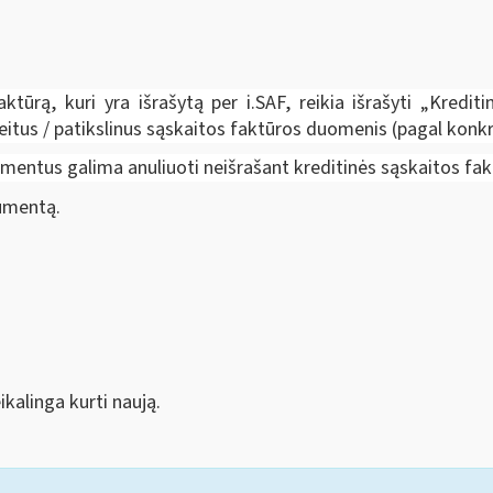
aktūrą, kuri yra išrašytą per i.SAF, reikia išrašyti „Kredi
itus / patikslinus sąskaitos faktūros duomenis (pagal konkreči
okumentus galima anuliuoti neišrašant kreditinės sąskaitos f
kumentą.
kalinga kurti naują.