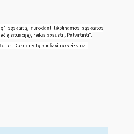
tinę“ sąskaitą, nurodant tikslinamos sąskaitos
ą situaciją), reikia spausti „Patvirtinti“.
aktūros. Dokumentų anuliavimo veiksmai: