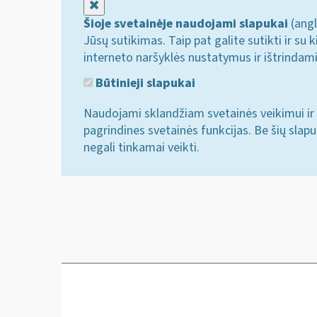
Uždaryti
Šioje svetainėje naudojami slapukai
(angl
Jūsų sutikimas. Taip pat galite sutikti ir s
interneto naršyklės nustatymus ir ištrindam
Būtinieji slapukai
Naudojami sklandžiam svetainės veikimui ir 
pagrindines svetainės funkcijas. Be šių slap
negali tinkamai veikti.