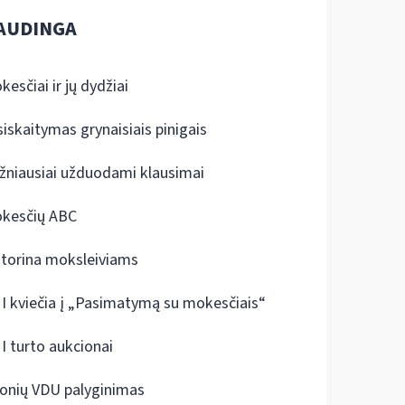
AUDINGA
kesčiai ir jų dydžiai
siskaitymas grynaisiais pinigais
žniausiai užduodami klausimai
kesčių ABC
ktorina moksleiviams
I kviečia į „Pasimatymą su mokesčiais“
I turto aukcionai
onių VDU palyginimas