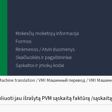
Mokesčių mokėtojų informacija
Formos
Rinkmenos / Atviri duomenys
Skaičiuoklės ir pagalbininkai
Sąskaitos ir įmokų kodai
Machine translation / VMI Машинный перевод / VMI Машин