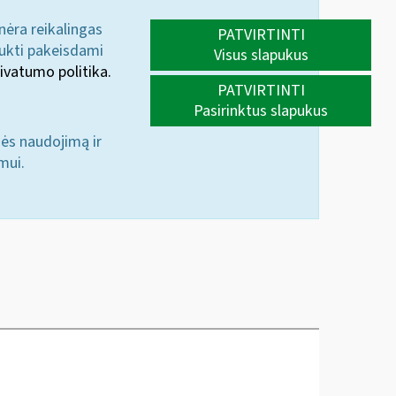
 nėra reikalingas
PATVIRTINTI
aukti pakeisdami
Visus slapukus
ivatumo politika.
PATVIRTINTI
Pasirinktus slapukus
nės naudojimą ir
mui.