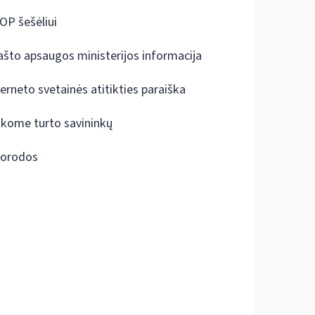
OP šešėliui
ašto apsaugos ministerijos informacija
terneto svetainės atitikties paraiška
škome turto savininkų
orodos