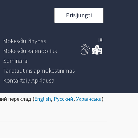
Prisijungti
Mokesčių žinynas
Mokesčių kalendorius
Seminarai
Tarptautinis apmokestinimas
Kontaktai / Apklausa
ний переклад (
English
,
Русский
,
Українська
)