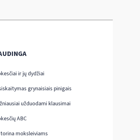
AUDINGA
kesčiai ir jų dydžiai
siskaitymas grynaisiais pinigais
žniausiai užduodami klausimai
kesčių ABC
ktorina moksleiviams