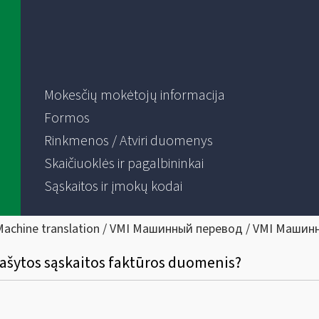
Mokesčių mokėtojų informacija
Formos
Rinkmenos / Atviri duomenys
Skaičiuoklės ir pagalbininkai
Sąskaitos ir įmokų kodai
Machine translation / VMI Машинный перевод / VMI Машин
išrašytos sąskaitos faktūros duomenis?