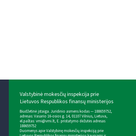
Valstybinė mokesčių inspekcija prie
Lietuvos Respublikos finansų ministerijos
Biudžetinė įstaiga. Juridinio asmens kodas — 188659752,
adresas: Vasario 16-osios g. 14, 01107 Vilnius, Lietuva,
el.paštas:
vmi@vmi.lt
, E. pristatymo dėžutės adresas
188659752
Duomenys apie Valstybinę mokesčių inspekciją prie
Lietuvos Respublikos finansų ministerijos kaupiami ir