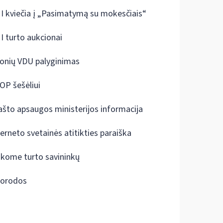
I kviečia į „Pasimatymą su mokesčiais“
I turto aukcionai
onių VDU palyginimas
OP šešėliui
ašto apsaugos ministerijos informacija
terneto svetainės atitikties paraiška
škome turto savininkų
orodos