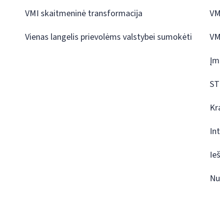
VMI skaitmeninė transformacija
VM
Vienas langelis prievolėms valstybei sumokėti
VM
Įm
ST
Kr
In
Ie
Nu