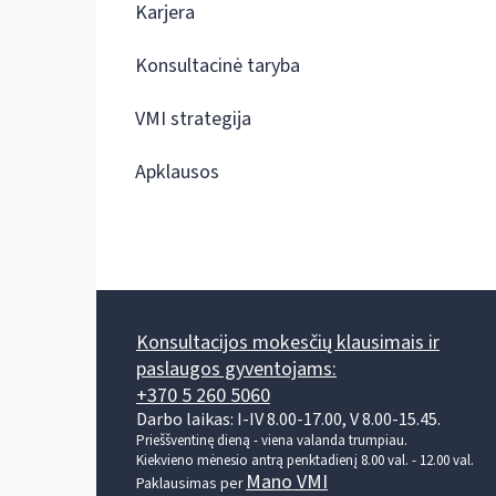
Karjera
Konsultacinė taryba
VMI strategija
Apklausos
Konsultacijos mokesčių klausimais ir
paslaugos gyventojams:
+370 5 260 5060
Darbo laikas: I-IV 8.00-17.00, V 8.00-15.45.
Prieššventinę dieną - viena valanda trumpiau.
Kiekvieno mėnesio antrą penktadienį 8.00 val. - 12.00 val.
Mano VMI
Paklausimas per