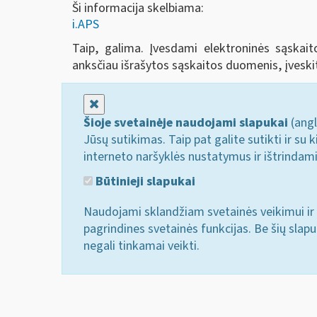
Ši informacija skelbiama:
i.APS
Taip, galima. Įvesdami elektroninės sąskai
anksčiau išrašytos sąskaitos duomenis, įveski
Uždaryti
Šioje svetainėje naudojami slapukai
(angl
Jūsų sutikimas. Taip pat galite sutikti ir s
interneto naršyklės nustatymus ir ištrindam
Būtinieji slapukai
Naudojami sklandžiam svetainės veikimui ir 
pagrindines svetainės funkcijas. Be šių slap
negali tinkamai veikti.