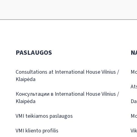
PASLAUGOS
N
Consultations at International House Vilnius /
Mo
Klaipėda
At
Консультации в International House Vilnius /
Klaipėda
Da
VMI teikiamos paslaugos
Mo
VMI kliento profilis
Vi