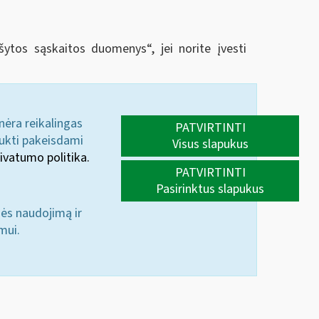
rašytos sąskaitos duomenys
“
, jei norite įvesti
 nėra reikalingas
PATVIRTINTI
aukti pakeisdami
Visus slapukus
ivatumo politika.
PATVIRTINTI
Pasirinktus slapukus
nės naudojimą ir
mui.