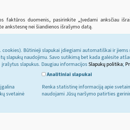
tos faktūros duomenis, pasirinkite „Įvedami anksčiau iš
te ankstesnę nei šiandienos išrašymo datą.
. cookies). Būtinieji slapukai įdiegiami automatiškai ir jiems
u kitų slapukų naudojimu. Savo sutikimą bet kada galėsite atš
i įrašytus slapukus. Daugiau informacijos
Slapukų politika
;
Pr
Analitiniai slapukai
įgalina
Renka statistinę informaciją apie svetai
ukų svetainė
naudojami Jūsų naršymo patirties gerini