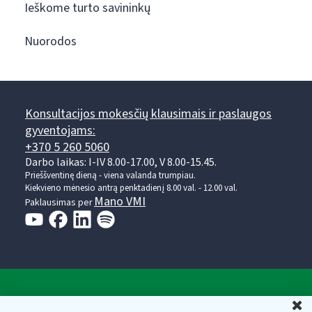
Ieškome turto savininkų
Nuorodos
Konsultacijos mokesčių klausimais ir paslaugos
gyventojams:
+370 5 260 5060
Darbo laikas: I-IV 8.00-17.00, V 8.00-15.45.
Prieššventinę dieną - viena valanda trumpiau.
Kiekvieno mėnesio antrą penktadienį 8.00 val. - 12.00 val.
Mano VMI
Paklausimas per
Valstybinė mokesčių inspekcija prie Lietuvos
U