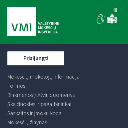
Prisijungti
Mokesčių mokėtojų informacija
Formos
Rinkmenos / Atviri duomenys
Skaičiuoklės ir pagalbininkai
Sąskaitos ir įmokų kodai
Mokesčių žinynas