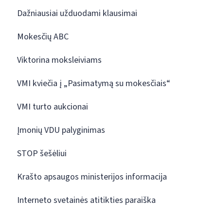
Dažniausiai užduodami klausimai
Mokesčių ABC
Viktorina moksleiviams
VMI kviečia į „Pasimatymą su mokesčiais“
VMI turto aukcionai
Įmonių VDU palyginimas
STOP šešėliui
Krašto apsaugos ministerijos informacija
Interneto svetainės atitikties paraiška