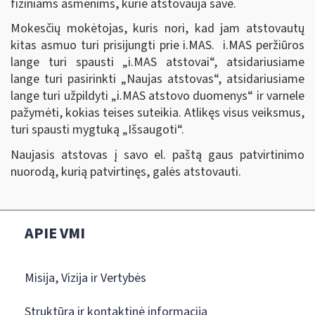
fiziniams asmenims, kurie atstovauja save.
Mokesčių mokėtojas, kuris nori, kad jam atstovautų
kitas asmuo turi prisijungti prie i.MAS. i.MAS peržiūros
lange turi spausti „i.MAS atstovai
“
, atsidariusiame
lange turi pasirinkti „Naujas atstovas
“,
atsidariusiame
lange turi užpildyti „i.MAS atstovo duomenys
“
ir varnele
pažymėti, kokias teises suteikia. Atlikęs visus veiksmus,
turi spausti mygtuką „Išsaugoti
“
.
Naujasis atstovas į savo el. paštą gaus patvirtinimo
nuorodą, kurią patvirtinęs, galės atstovauti.
APIE VMI
Misija, Vizija ir Vertybės
Struktūra ir kontaktinė informacija