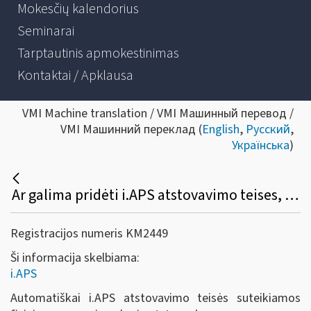
Mokesčių kalendorius
Seminarai
Tarptautinis apmokestinimas
Kontaktai / Apklausa
VMI Machine translation / VMI Машинный перевод /
VMI Машинний переклад (
English
,
Русский
,
Українська
)
Ar galima pridėti i.APS atstovavimo teises, kaip tai padaryti?
Registracijos numeris KM2449
Ši informacija skelbiama:
i.APS
Automatiškai i.APS atstovavimo teisės suteikiamos