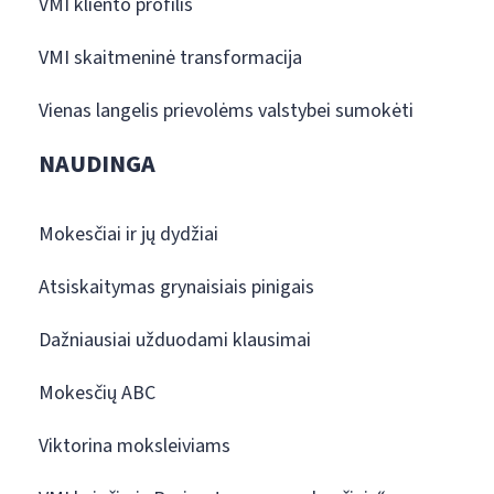
VMI kliento profilis
VMI skaitmeninė transformacija
Vienas langelis prievolėms valstybei sumokėti
NAUDINGA
Mokesčiai ir jų dydžiai
Atsiskaitymas grynaisiais pinigais
Dažniausiai užduodami klausimai
Mokesčių ABC
Viktorina moksleiviams