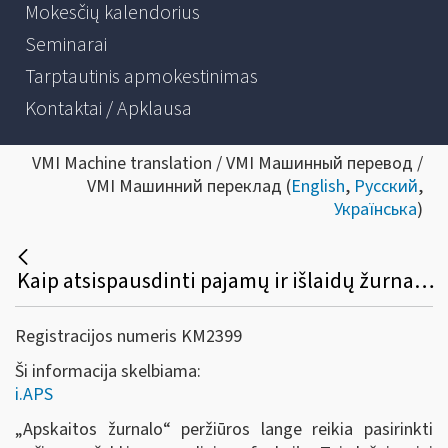
Mokesčių kalendorius
Seminarai
Tarptautinis apmokestinimas
Kontaktai / Apklausa
VMI Machine translation / VMI Машинный перевод /
VMI Машинний переклад (
English
,
Русский
,
Українська
)
Kaip atsispausdinti pajamų ir išlaidų žurnalą?
Registracijos numeris KM2399
Ši informacija skelbiama:
i.APS
„Apskaitos žurnalo
“
peržiūros lange reikia pasirinkti