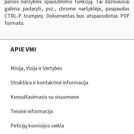
pačios naršyklės spausdinimo funkciją. Tai dažniausiai
galima padaryti, pvz., chrome naršyklėje, paspaudus
CTRL-P trumpinį. Dokumentas bus atspausdintas PDF
formatu.
APIE VMI
Misija, Vizija ir Vertybės
Struktūra ir kontaktinė informacija
Konsultavimasis su visuomene
Teisinė informacija
Peticijų komisijos veikla