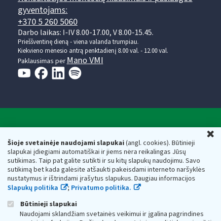
gyventojams:
+370 5 260 5060
Darbo laikas: I-IV 8.00-17.00, V 8.00-15.45.
Prieššventinę dieną - viena valanda trumpiau.
Kiekvieno mėnesio antrą penktadienį 8.00 val. - 12.00 val.
Mano VMI
Paklausimas per
Valstybinė mokesčių inspekcija prie Lietuvos
U
Respublikos finansų ministerijos
Šioje svetainėje naudojami slapukai
(angl. cookies). Būtinieji
slapukai įdiegiami automatiškai ir jiems nėra reikalingas Jūsų
Biudžetinė įstaiga. Juridinio asmens kodas — 188659752,
sutikimas. Taip pat galite sutikti ir su kitų slapukų naudojimu. Savo
adresas: Vasario 16-osios g. 14, 01107 Vilnius, Lietuva, el.paštas:
sutikimą bet kada galėsite atšaukti pakeisdami interneto naršyklės
vmi@vmi.lt
, E. pristatymo dėžutės adresas 188659752
nustatymus ir ištrindami įrašytus slapukus. Daugiau informacijos
Duomenys apie Valstybinę mokesčių inspekciją prie Lietuvos
Slapukų politika
;
Privatumo politika.
Respublikos finansų ministerijos kaupiami ir saugomi Juridinių
asmenų registre
Būtinieji slapukai
Naudojami sklandžiam svetainės veikimui ir įgalina pagrindines