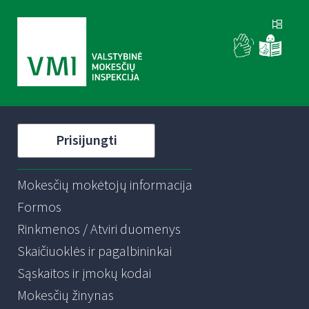
Prisijungti
Mokesčių mokėtojų informacija
Formos
Rinkmenos / Atviri duomenys
Skaičiuoklės ir pagalbininkai
Sąskaitos ir įmokų kodai
Mokesčių žinynas