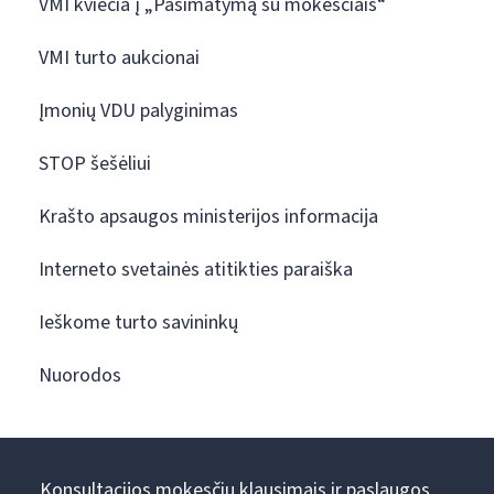
VMI kviečia į „Pasimatymą su mokesčiais“
VMI turto aukcionai
Įmonių VDU palyginimas
STOP šešėliui
Krašto apsaugos ministerijos informacija
Interneto svetainės atitikties paraiška
Ieškome turto savininkų
Nuorodos
Konsultacijos mokesčių klausimais ir paslaugos