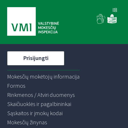
Prisijungti
Mokesčių mokėtojų informacija
Formos
Rinkmenos / Atviri duomenys
Skaičiuoklės ir pagalbininkai
Sąskaitos ir įmokų kodai
Mokesčių žinynas