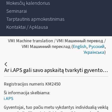
Mokesčių kalendorius
Seminarai
Tarptautinis apmokestinimas
Kontaktai / Apklausa
VMI Machine translation / VMI Машинный перевод /
VMI Машинний переклад (
English
,
Русский
,
Українська
)
Ar i.APS gali savo apskaitą tvarkyti gyventojas, turintis tuo pačiu laikotarpiu verslo liudijimą ir individualią veiklą pagal pažymą?
Registracijos numeris KM2450
Ši informacija skelbiama:
i.APS
Gyventojai, tuo pačiu metu vykdantys individualią veiklą