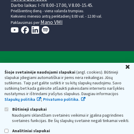
Darbo laikas: I-IV 8.00-17.00, V 8.00-15.45.
Prieššventinę dieną - viena valanda trumpiau.
Kiekvieno mėnesio antrą penktadienį 8.00 val. - 12.00 val.
Mano VMI
Paklausimas per
Valstybinė mokesčių inspekcija prie Lietuvos
U
Respublikos finansų ministerijos
Šioje svetainėje naudojami slapukai
(angl. cookies). Būtinieji
slapukai įdiegiami automatiškai ir jiems nėra reikalingas Jūsų
Biudžetinė įstaiga. Juridinio asmens kodas — 188659752,
sutikimas. Taip pat galite sutikti ir su kitų slapukų naudojimu. Savo
adresas: Vasario 16-osios g. 14, 01107 Vilnius, Lietuva, el.paštas:
sutikimą bet kada galėsite atšaukti pakeisdami interneto naršyklės
vmi@vmi.lt
, E. pristatymo dėžutės adresas 188659752
nustatymus ir ištrindami įrašytus slapukus. Daugiau informacijos
Duomenys apie Valstybinę mokesčių inspekciją prie Lietuvos
Slapukų politika
;
Privatumo politika.
Respublikos finansų ministerijos kaupiami ir saugomi Juridinių
asmenų registre
Būtinieji slapukai
Naudojami sklandžiam svetainės veikimui ir įgalina pagrindines
svetainės funkcijas. Be šių slapukų svetainė negali tinkamai veikti.
Analitiniai slapukai