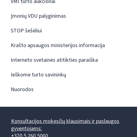
VMI turto aukcionai
Įmonių VDU palyginimas
STOP šešėliui
Krašto apsaugos ministerijos informacija
Interneto svetainės atitikties paraiška
Ieškome turto savininkų
Nuorodos
Konsultacijos mokesčių klausimais ir paslaugos
gyventojams:
+370 5 260 5060