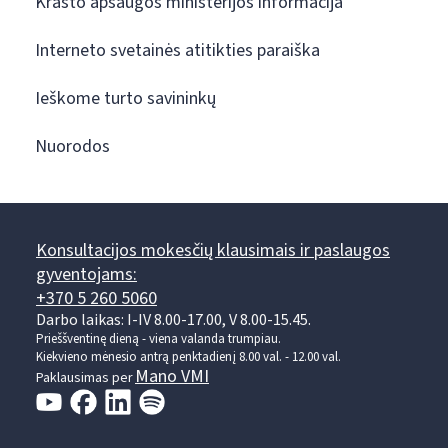
Krašto apsaugos ministerijos informacija
Interneto svetainės atitikties paraiška
Ieškome turto savininkų
Nuorodos
Konsultacijos mokesčių klausimais ir paslaugos
gyventojams:
+370 5 260 5060
Darbo laikas: I-IV 8.00-17.00, V 8.00-15.45.
Prieššventinę dieną - viena valanda trumpiau.
Kiekvieno mėnesio antrą penktadienį 8.00 val. - 12.00 val.
Mano VMI
Paklausimas per