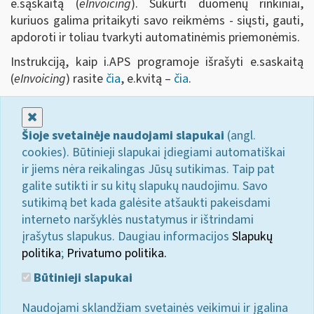
e.sąskaitą (
eInvoicing
). Sukurti duomenų rinkiniai,
kuriuos galima pritaikyti savo reikmėms - siųsti, gauti,
apdoroti ir toliau tvarkyti automatinėmis priemonėmis.
Instrukciją, kaip i.APS programoje išrašyti e.saskaitą
(
eInvoicing
) rasite
čia
, e.kvitą –
čia
.
Uždaryti
Šioje svetainėje naudojami slapukai
(angl.
cookies). Būtinieji slapukai įdiegiami automatiškai
ir jiems nėra reikalingas Jūsų sutikimas. Taip pat
galite sutikti ir su kitų slapukų naudojimu. Savo
sutikimą bet kada galėsite atšaukti pakeisdami
interneto naršyklės nustatymus ir ištrindami
įrašytus slapukus. Daugiau informacijos
Slapukų
politika
;
Privatumo politika.
Būtinieji slapukai
Naudojami sklandžiam svetainės veikimui ir įgalina