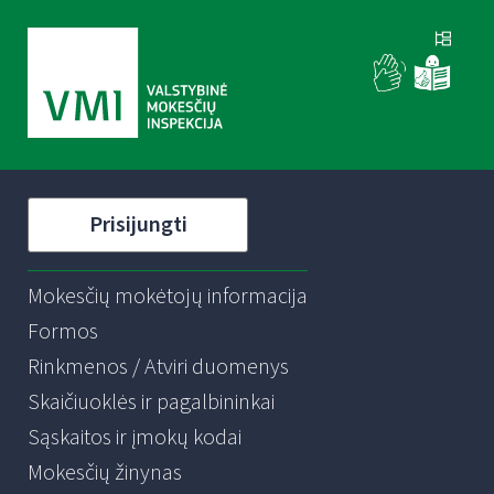
Prisijungti
Mokesčių mokėtojų informacija
Formos
Rinkmenos / Atviri duomenys
Skaičiuoklės ir pagalbininkai
Sąskaitos ir įmokų kodai
Mokesčių žinynas