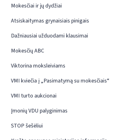
Mokesčiai ir jų dydžiai
Atsiskaitymas grynaisiais pinigais
Dažniausiai užduodami klausimai
Mokesčių ABC
Viktorina moksleiviams
VMI kviečia į „Pasimatymą su mokesčiais“
VMI turto aukcionai
Įmonių VDU palyginimas
STOP šešėliui