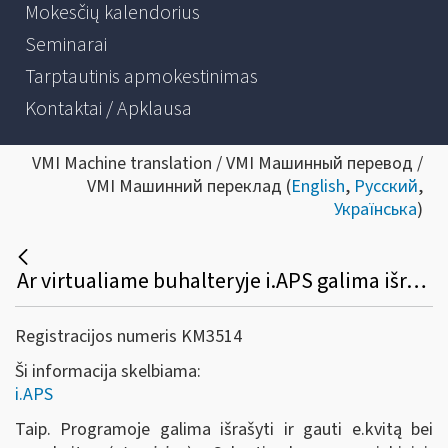
Mokesčių kalendorius
Seminarai
Tarptautinis apmokestinimas
Kontaktai / Apklausa
VMI Machine translation / VMI Машинный перевод /
VMI Машинний переклад (
English
,
Русский
,
Українська
)
Ar virtualiame buhalteryje i.APS galima išrašyti ir gauti e.sąskaitą (eInvoicing) ir e.kvitą?
Registracijos numeris KM3514
Ši informacija skelbiama:
i.APS
Taip. Programoje galima išrašyti ir gauti e.kvitą bei