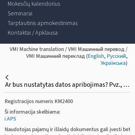
Mokesčių kalendorius
Seminarai
Tarptautinis apmokestinimas
Kontaktai / Apklausa
VMI Machine translation / VMI Машинный перевод /
VMI Машинний переклад (
English
,
Русский
,
Українська
)
Ar bus nustatytas datos apribojimas? Pvz., išrašiau S / F, pamiršau įvesti į programą, galėsiu tą padaryti po pusmečio atbuline data?
Registracijos numeris KM2400
Ši informacija skelbiama:
i.APS
Naudotojas pajamų ir išlaidų dokumentus gali įvesti bet