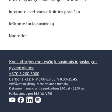
Interneto svetainės atitikties paraiška
Ieškome turto savininkų
Nuorodos
Konsultacijos mokesčių klausimais ir paslaugos
gyventojams:
+370 5 260 5060
Darbo laikas: I-IV 8.00-17.00, V 8.00-15.45.
Prieššventinę dieną - viena valanda trumpiau.
Kiekvieno mėnesio antrą penktadienį 8.00 val. - 12.00 val.
Mano VMI
Paklausimas per