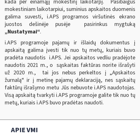
kada per einamąjį mokestinį laikotarpį. Pasibaigus
mokestiniam laikotarpiui, suminius apskaitos duomenis
galima suvesti, i.APS programos viršutinės ekrano
juostos dešinėje pusėje pasirinkus mygtuką
„Nustatymai“
.
i.APS programoje pajamų ir išlaidų dokumentus į
apskaitą galima įvesti tik nuo tų metų, kuriais buvo
pradėta naudotis i.APS. Jei apskaitos vedliu pradėjote
naudotis 2021 m., o sąskaitas faktūras norite išrašyti
už 2020 m., tai jos nebus perkeltos į „Apskaitos
žurnalą“ ir į metinę pajamų deklaraciją, nes sąskaitų
faktūrų išrašymo metu Jūs nebuvote i.APS naudotojas.
Visą apskaitą tvarkyti i.APS programoje galite tik nuo tų
metų, kuriais i.APS buvo pradėtas naudoti.
APIE VMI