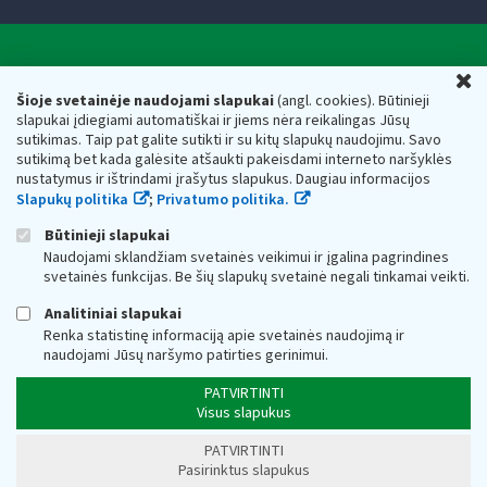
Valstybinė mokesčių inspekcija prie Lietuvos
U
Respublikos finansų ministerijos
Šioje svetainėje naudojami slapukai
(angl. cookies). Būtinieji
slapukai įdiegiami automatiškai ir jiems nėra reikalingas Jūsų
Biudžetinė įstaiga. Juridinio asmens kodas — 188659752,
sutikimas. Taip pat galite sutikti ir su kitų slapukų naudojimu. Savo
adresas: Vasario 16-osios g. 14, 01107 Vilnius, Lietuva, el.paštas:
sutikimą bet kada galėsite atšaukti pakeisdami interneto naršyklės
vmi@vmi.lt
, E. pristatymo dėžutės adresas 188659752
nustatymus ir ištrindami įrašytus slapukus. Daugiau informacijos
Duomenys apie Valstybinę mokesčių inspekciją prie Lietuvos
Slapukų politika
;
Privatumo politika.
Respublikos finansų ministerijos kaupiami ir saugomi Juridinių
asmenų registre
Būtinieji slapukai
Naudojami sklandžiam svetainės veikimui ir įgalina pagrindines
svetainės funkcijas. Be šių slapukų svetainė negali tinkamai veikti.
Analitiniai slapukai
Renka statistinę informaciją apie svetainės naudojimą ir
naudojami Jūsų naršymo patirties gerinimui.
PATVIRTINTI
Visus slapukus
PATVIRTINTI
Pasirinktus slapukus