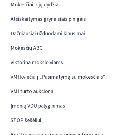
Mokesčiai ir jų dydžiai
Atsiskaitymas grynaisiais pinigais
Dažniausiai užduodami klausimai
Mokesčių ABC
Viktorina moksleiviams
VMI kviečia į „Pasimatymą su mokesčiais“
VMI turto aukcionai
Įmonių VDU palyginimas
STOP šešėliui
Krašto apsaugos ministerijos informacija