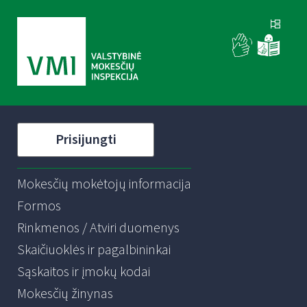
Prisijungti
Mokesčių mokėtojų informacija
Formos
Rinkmenos / Atviri duomenys
Skaičiuoklės ir pagalbininkai
Sąskaitos ir įmokų kodai
Mokesčių žinynas