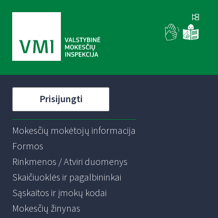
Prisijungti
Mokesčių mokėtojų informacija
Formos
Rinkmenos / Atviri duomenys
Skaičiuoklės ir pagalbininkai
Sąskaitos ir įmokų kodai
Mokesčių žinynas