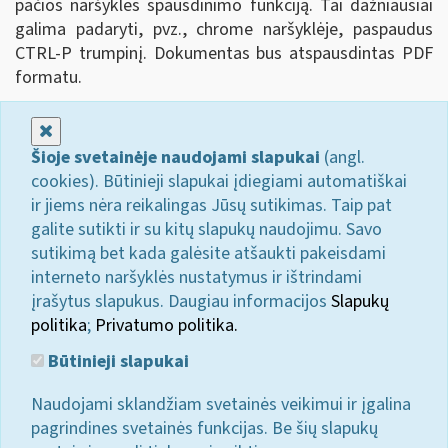
pačios naršyklės spausdinimo funkciją. Tai dažniausiai
galima padaryti, pvz., chrome naršyklėje, paspaudus
CTRL-P trumpinį. Dokumentas bus atspausdintas PDF
formatu.
Uždaryti
Šioje svetainėje naudojami slapukai
(angl.
cookies). Būtinieji slapukai įdiegiami automatiškai
ir jiems nėra reikalingas Jūsų sutikimas. Taip pat
galite sutikti ir su kitų slapukų naudojimu. Savo
sutikimą bet kada galėsite atšaukti pakeisdami
interneto naršyklės nustatymus ir ištrindami
įrašytus slapukus. Daugiau informacijos
Slapukų
politika
;
Privatumo politika.
Būtinieji slapukai
Naudojami sklandžiam svetainės veikimui ir įgalina
pagrindines svetainės funkcijas. Be šių slapukų