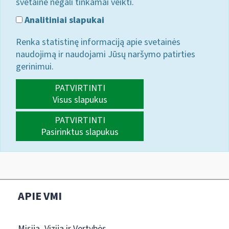
svetainė negali tinkamai veikti.
Analitiniai slapukai
Renka statistinę informaciją apie svetainės
naudojimą ir naudojami Jūsų naršymo patirties
gerinimui.
PATVIRTINTI
Visus slapukus
PATVIRTINTI
Pasirinktus slapukus
APIE VMI
Misija, Vizija ir Vertybės