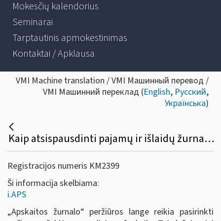
Mokesčių kalendorius
Seminarai
Tarptautinis apmokestinimas
Kontaktai / Apklausa
VMI Machine translation / VMI Машинный перевод /
VMI Машинний переклад (
English
,
Русский
,
Українська
)
Kaip atsispausdinti pajamų ir išlaidų žurnalą?
Registracijos numeris KM2399
Ši informacija skelbiama:
i.APS
„Apskaitos žurnalo
“
peržiūros lange reikia pasirinkti