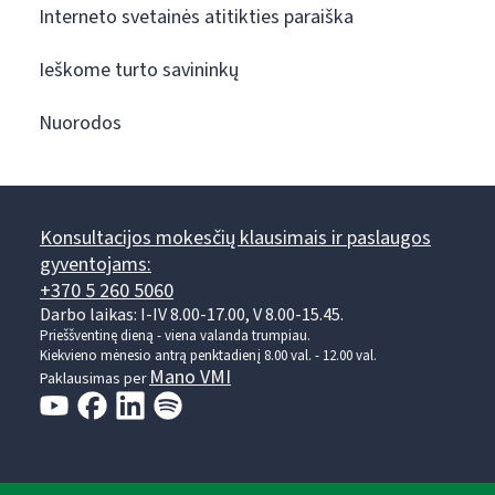
Interneto svetainės atitikties paraiška
Ieškome turto savininkų
Nuorodos
Konsultacijos mokesčių klausimais ir paslaugos
gyventojams:
+370 5 260 5060
Darbo laikas: I-IV 8.00-17.00, V 8.00-15.45.
Prieššventinę dieną - viena valanda trumpiau.
Kiekvieno mėnesio antrą penktadienį 8.00 val. - 12.00 val.
Mano VMI
Paklausimas per