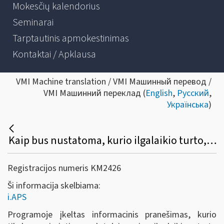
Mokesčių kalendorius
Seminarai
Tarptautinis apmokestinimas
Kontaktai / Apklausa
VMI Machine translation / VMI Машинный перевод /
VMI Машинний переклад (
English
,
Русский
,
Українська
)
Kaip bus nustatoma, kurio ilgalaikio turto, nurodyto FR0457 formoje, bus skaičiuojamas nusidėvėjimas, o kurio (pvz., lengvojo automobilio, naudojamo advokato veikloje) neskaičiuojamas (nepriskiriamas leidžiamiems atskaitymams)?
Registracijos numeris KM2426
Ši informacija skelbiama:
i.APS
Programoje įkeltas informacinis pranešimas, kurio