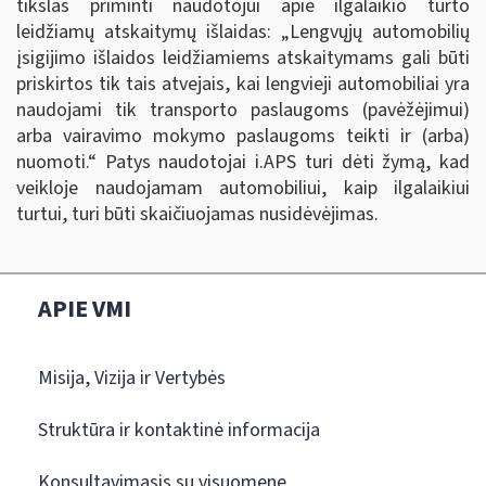
tikslas priminti naudotojui apie ilgalaikio turto
leidžiamų atskaitymų išlaidas: „Lengvųjų automobilių
įsigijimo išlaidos leidžiamiems atskaitymams gali būti
priskirtos tik tais atvejais, kai lengvieji automobiliai yra
naudojami tik transporto paslaugoms (pavėžėjimui)
arba vairavimo mokymo paslaugoms teikti ir (arba)
nuomoti.
“
Patys naudotojai i.APS turi dėti žymą, kad
veikloje naudojamam automobiliui, kaip ilgalaikiui
turtui, turi būti skaičiuojamas nusidėvėjimas.
APIE VMI
Misija, Vizija ir Vertybės
Struktūra ir kontaktinė informacija
Konsultavimasis su visuomene