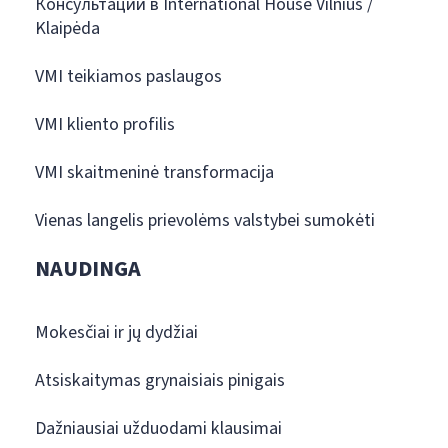
Консультации в International House Vilnius /
Klaipėda
VMI teikiamos paslaugos
VMI kliento profilis
VMI skaitmeninė transformacija
Vienas langelis prievolėms valstybei sumokėti
NAUDINGA
Mokesčiai ir jų dydžiai
Atsiskaitymas grynaisiais pinigais
Dažniausiai užduodami klausimai