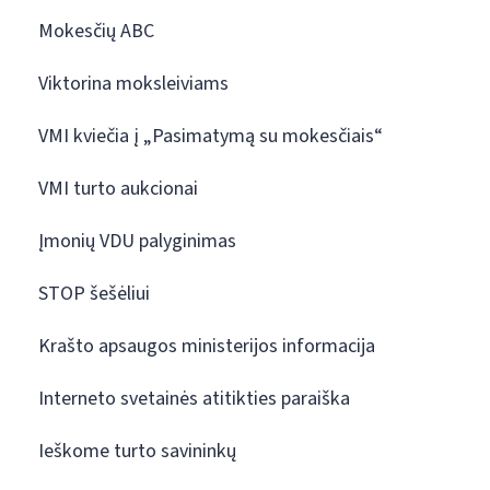
Mokesčių ABC
Viktorina moksleiviams
VMI kviečia į „Pasimatymą su mokesčiais“
VMI turto aukcionai
Įmonių VDU palyginimas
STOP šešėliui
Krašto apsaugos ministerijos informacija
Interneto svetainės atitikties paraiška
Ieškome turto savininkų