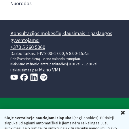
Nuorodos
Konsultacijos mokesčių klausimais ir paslaugos
gyventojams:
+370 5 260 5060
Darbo laikas: I-IV 8.00-17.00, V 8.00-15.45.
Prieššventinę dieną - viena valanda trumpiau.
Kiekvieno mėnesio antrą penktadienį 8.00 val. - 12.00 val.
Mano VMI
Paklausimas per
Valstybinė mokesčių inspekcija prie Lietuvos
U
Respublikos finansų ministerijos
Šioje svetainėje naudojami slapukai
(angl. cookies). Būtinieji
slapukai įdiegiami automatiškai ir jiems nėra reikalingas Jūsų
Biudžetinė įstaiga. Juridinio asmens kodas — 188659752,
sutikimas. Taip pat galite sutikti ir su kitų slapukų naudojimu. Savo