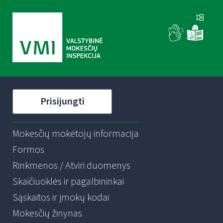
Prisijungti
Mokesčių mokėtojų informacija
Formos
Rinkmenos / Atviri duomenys
Skaičiuoklės ir pagalbininkai
Sąskaitos ir įmokų kodai
Mokesčių žinynas