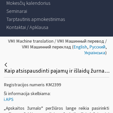
Mokesčių kalendorius
Seminarai
Tarptautinis apmokestinimas
Kontaktai / Apklausa
VMI Machine translation / VMI Машинный перевод /
VMI Машинний переклад (
English
,
Русский
,
Українська
)
Kaip atsispausdinti pajamų ir išlaidų žurnalą?
Registracijos numeris KM2399
Ši informacija skelbiama:
i.APS
„Apskaitos žurnalo
“
peržiūros lange reikia pasirinkti