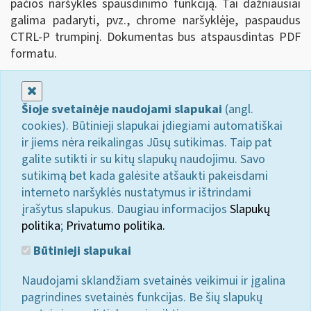
pačios naršyklės spausdinimo funkciją. Tai dažniausiai
galima padaryti, pvz., chrome naršyklėje, paspaudus
CTRL-P trumpinį. Dokumentas bus atspausdintas PDF
formatu.
Uždaryti
Šioje svetainėje naudojami slapukai
(angl.
cookies). Būtinieji slapukai įdiegiami automatiškai
ir jiems nėra reikalingas Jūsų sutikimas. Taip pat
galite sutikti ir su kitų slapukų naudojimu. Savo
sutikimą bet kada galėsite atšaukti pakeisdami
interneto naršyklės nustatymus ir ištrindami
įrašytus slapukus. Daugiau informacijos
Slapukų
politika
;
Privatumo politika.
Būtinieji slapukai
Naudojami sklandžiam svetainės veikimui ir įgalina
pagrindines svetainės funkcijas. Be šių slapukų