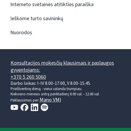
Interneto svetainės atitikties paraiška
Ieškome turto savininkų
Nuorodos
Konsultacijos mokesčių klausimais ir paslaugos
gyventojams:
+370 5 260 5060
Darbo laikas: I-IV 8.00-17.00, V 8.00-15.45.
Prieššventinę dieną - viena valanda trumpiau.
Kiekvieno mėnesio antrą penktadienį 8.00 val. - 12.00 val.
Mano VMI
Paklausimas per