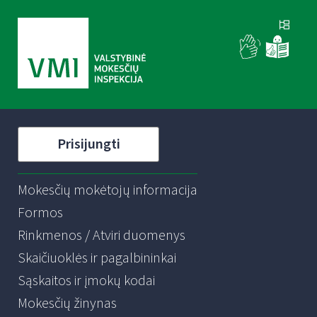
Prisijungti
Mokesčių mokėtojų informacija
Formos
Rinkmenos / Atviri duomenys
Skaičiuoklės ir pagalbininkai
Sąskaitos ir įmokų kodai
Mokesčių žinynas