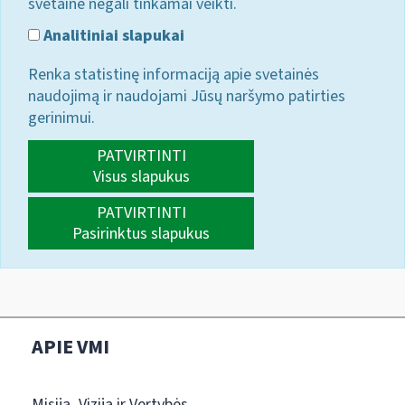
svetainė negali tinkamai veikti.
Analitiniai slapukai
Renka statistinę informaciją apie svetainės
naudojimą ir naudojami Jūsų naršymo patirties
gerinimui.
PATVIRTINTI
Visus slapukus
PATVIRTINTI
Pasirinktus slapukus
APIE VMI
Misija, Vizija ir Vertybės