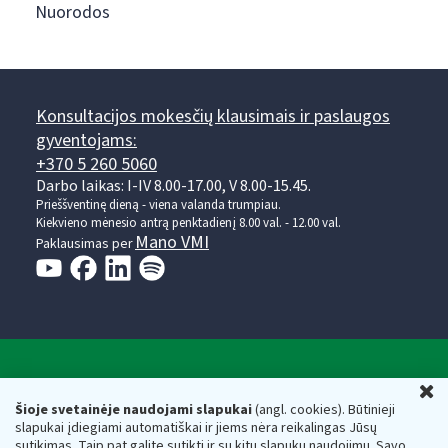
Nuorodos
Konsultacijos mokesčių klausimais ir paslaugos
gyventojams:
+370 5 260 5060
Darbo laikas: I-IV 8.00-17.00, V 8.00-15.45.
Prieššventinę dieną - viena valanda trumpiau.
Kiekvieno mėnesio antrą penktadienį 8.00 val. - 12.00 val.
Mano VMI
Paklausimas per
Valstybinė mokesčių inspekcija prie Lietuvos
U
Respublikos finansų ministerijos
Šioje svetainėje naudojami slapukai
(angl. cookies). Būtinieji
slapukai įdiegiami automatiškai ir jiems nėra reikalingas Jūsų
Biudžetinė įstaiga. Juridinio asmens kodas — 188659752,
sutikimas. Taip pat galite sutikti ir su kitų slapukų naudojimu. Savo