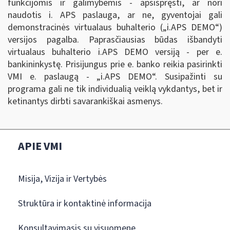
funkcijomis ir galimybėmis - apsispręsti, ar nori
naudotis i. APS paslauga, ar ne, gyventojai gali
demonstracinės virtualaus buhalterio („i.APS DEMO
“
)
versijos pagalba. Paprasčiausias būdas išbandyti
virtualaus buhalterio i.APS DEMO versiją - per e.
bankininkystę. Prisijungus prie e. banko reikia pasirinkti
VMI e. paslaugą - „i.APS DEMO
“
. Susipažinti su
programa gali ne tik individualią veiklą vykdantys, bet ir
ketinantys dirbti savarankiškai asmenys.
APIE VMI
Misija, Vizija ir Vertybės
Struktūra ir kontaktinė informacija
Konsultavimasis su visuomene