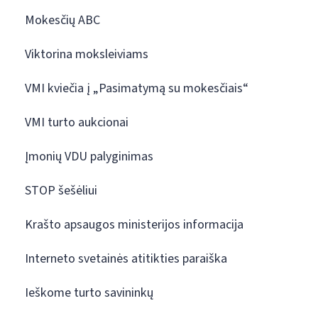
Mokesčių ABC
Viktorina moksleiviams
VMI kviečia į „Pasimatymą su mokesčiais“
VMI turto aukcionai
Įmonių VDU palyginimas
STOP šešėliui
Krašto apsaugos ministerijos informacija
Interneto svetainės atitikties paraiška
Ieškome turto savininkų