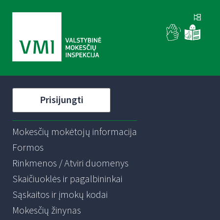
Prisijungti
Mokesčių mokėtojų informacija
Formos
Rinkmenos / Atviri duomenys
Skaičiuoklės ir pagalbininkai
Sąskaitos ir įmokų kodai
Mokesčių žinynas