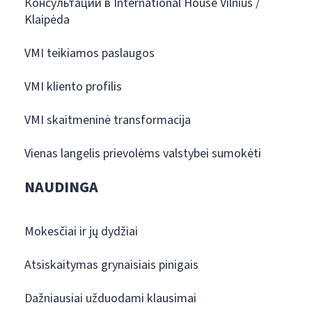
Консультации в International House Vilnius /
Klaipėda
VMI teikiamos paslaugos
VMI kliento profilis
VMI skaitmeninė transformacija
Vienas langelis prievolėms valstybei sumokėti
NAUDINGA
Mokesčiai ir jų dydžiai
Atsiskaitymas grynaisiais pinigais
Dažniausiai užduodami klausimai