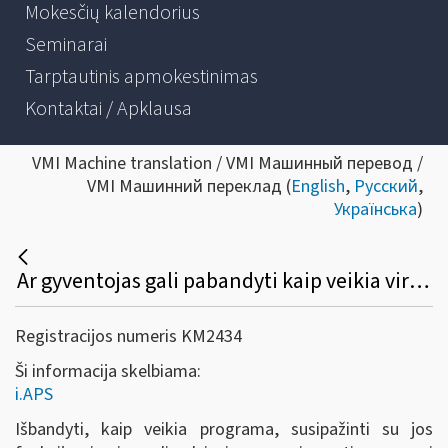
Mokesčių kalendorius
Seminarai
Tarptautinis apmokestinimas
Kontaktai / Apklausa
VMI Machine translation / VMI Машинный перевод /
VMI Машинний переклад (
English
,
Русский
,
Українська
)
Ar gyventojas gali pabandyti kaip veikia virtualus buhalteris (i.APS)?
Registracijos numeris KM2434
Ši informacija skelbiama:
i.APS
Išbandyti, kaip veikia programa, susipažinti su jos