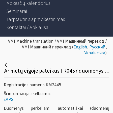
Mokesčių kalendorius
Seminarai
Tarptautinis apmokestinimas
Kontaktai / Apklausa
VMI Machine translation / VMI Машинный перевод /
VMI Машинний переклад (
English
,
Русский
,
Українська
)
Ar metų eigoje pateikus FR0457 duomenys persikels į i.APS automatiškai?
Registracijos numeris KM2445
Ši informacija skelbiama:
i.APS
Duomenys perkeliami automatiškai (duomenų