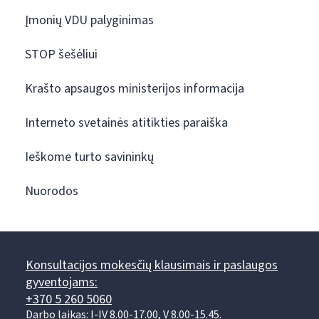
Įmonių VDU palyginimas
STOP šešėliui
Krašto apsaugos ministerijos informacija
Interneto svetainės atitikties paraiška
Ieškome turto savininkų
Nuorodos
Konsultacijos mokesčių klausimais ir paslaugos
gyventojams:
+370 5 260 5060
Darbo laikas: I-IV 8.00-17.00, V 8.00-15.45.