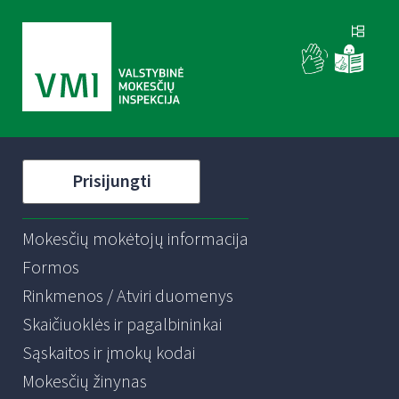
Prisijungti
Mokesčių mokėtojų informacija
Formos
Rinkmenos / Atviri duomenys
Skaičiuoklės ir pagalbininkai
Sąskaitos ir įmokų kodai
Mokesčių žinynas