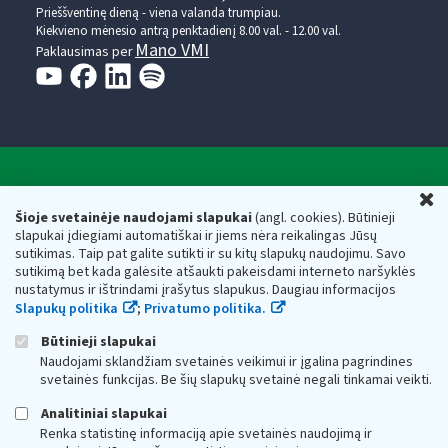
Prieššventinę dieną - viena valanda trumpiau.
Kiekvieno mėnesio antrą penktadienį 8.00 val. - 12.00 val.
Mano VMI
Paklausimas per
Valstybinė mokesčių inspekcija prie Lietuvos
U
Respublikos finansų ministerijos
Šioje svetainėje naudojami slapukai
(angl. cookies). Būtinieji
slapukai įdiegiami automatiškai ir jiems nėra reikalingas Jūsų
Biudžetinė įstaiga. Juridinio asmens kodas — 188659752,
sutikimas. Taip pat galite sutikti ir su kitų slapukų naudojimu. Savo
adresas: Vasario 16-osios g. 14, 01107 Vilnius, Lietuva, el.paštas:
sutikimą bet kada galėsite atšaukti pakeisdami interneto naršyklės
vmi@vmi.lt
, E. pristatymo dėžutės adresas 188659752
nustatymus ir ištrindami įrašytus slapukus. Daugiau informacijos
Duomenys apie Valstybinę mokesčių inspekciją prie Lietuvos
Slapukų politika
;
Privatumo politika.
Respublikos finansų ministerijos kaupiami ir saugomi Juridinių
asmenų registre
Būtinieji slapukai
Naudojami sklandžiam svetainės veikimui ir įgalina pagrindines
svetainės funkcijas. Be šių slapukų svetainė negali tinkamai veikti.
Analitiniai slapukai
Renka statistinę informaciją apie svetainės naudojimą ir