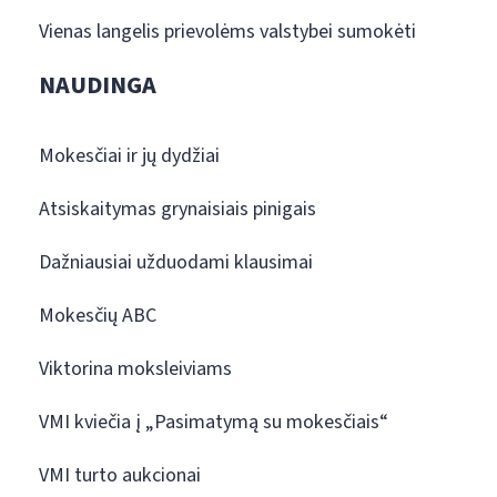
Vienas langelis prievolėms valstybei sumokėti
NAUDINGA
Mokesčiai ir jų dydžiai
Atsiskaitymas grynaisiais pinigais
Dažniausiai užduodami klausimai
Mokesčių ABC
Viktorina moksleiviams
VMI kviečia į „Pasimatymą su mokesčiais“
VMI turto aukcionai