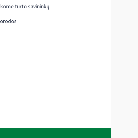
škome turto savininkų
orodos