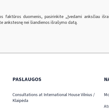
tos faktūros duomenis, pasirinkite „Įvedami anksčiau iš
te ankstesnę nei šiandienos išrašymo datą.
PASLAUGOS
N
Consultations at International House Vilnius /
Mo
Klaipėda
At