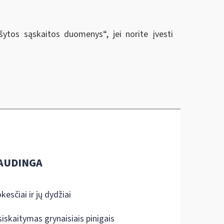
rašytos sąskaitos duomenys
“
, jei norite įvesti
AUDINGA
kesčiai ir jų dydžiai
siskaitymas grynaisiais pinigais