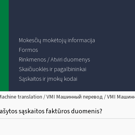
Mokesčių mokėtojų informacija
Formos
Rinkmenos / Atviri duomenys
Skaičiuoklės ir pagalbininkai
Sąskaitos ir įmokų kodai
Machine translation / VMI Машинный перевод / VMI Машин
išrašytos sąskaitos faktūros duomenis?