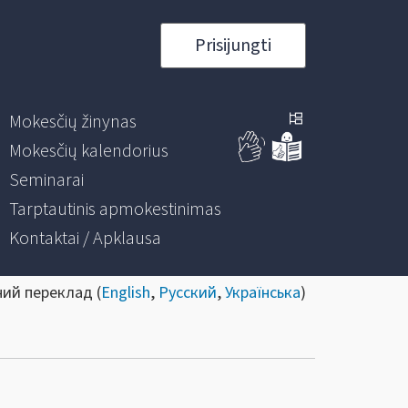
Prisijungti
Mokesčių žinynas
Mokesčių kalendorius
Seminarai
Tarptautinis apmokestinimas
Kontaktai / Apklausa
ний переклад (
English
,
Русский
,
Українська
)