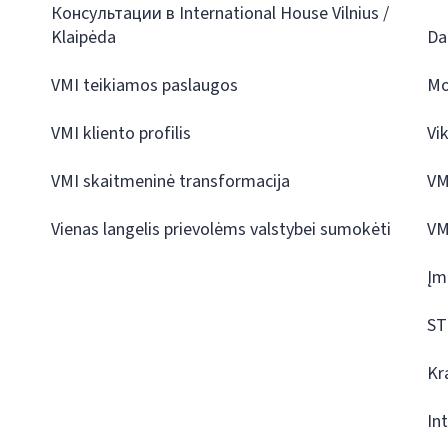
Консультации в International House Vilnius /
Klaipėda
Da
VMI teikiamos paslaugos
Mo
VMI kliento profilis
Vi
VMI skaitmeninė transformacija
VM
Vienas langelis prievolėms valstybei sumokėti
VM
Įm
ST
Kr
In