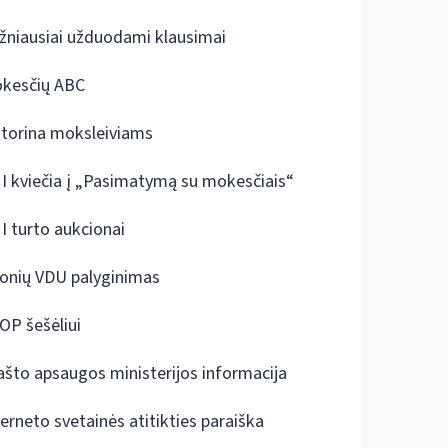
žniausiai užduodami klausimai
kesčių ABC
ktorina moksleiviams
I kviečia į „Pasimatymą su mokesčiais“
I turto aukcionai
onių VDU palyginimas
OP šešėliui
ašto apsaugos ministerijos informacija
terneto svetainės atitikties paraiška