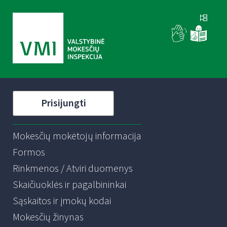
Prisijungti
Mokesčių mokėtojų informacija
Formos
Rinkmenos / Atviri duomenys
Skaičiuoklės ir pagalbininkai
Sąskaitos ir įmokų kodai
Mokesčių žinynas