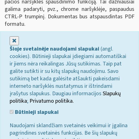
pačios naršyklės spausdinimo funkciją. Tai dažniausiai
galima padaryti, pvz., chrome naršyklėje, paspaudus
CTRL-P trumpinį. Dokumentas bus atspausdintas PDF
formatu.
Uždaryti
Šioje svetainėje naudojami slapukai
(angl.
cookies). Būtinieji slapukai įdiegiami automatiškai
ir jiems nėra reikalingas Jūsų sutikimas. Taip pat
galite sutikti ir su kitų slapukų naudojimu. Savo
sutikimą bet kada galėsite atšaukti pakeisdami
interneto naršyklės nustatymus ir ištrindami
įrašytus slapukus. Daugiau informacijos
Slapukų
politika
;
Privatumo politika.
Būtinieji slapukai
Naudojami sklandžiam svetainės veikimui ir įgalina
pagrindines svetainės funkcijas. Be šių slapukų