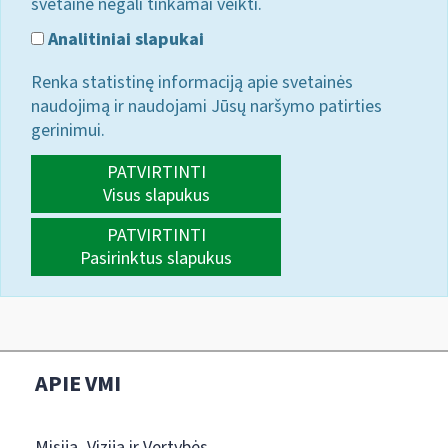
svetainė negali tinkamai veikti.
Analitiniai slapukai
Renka statistinę informaciją apie svetainės
naudojimą ir naudojami Jūsų naršymo patirties
gerinimui.
PATVIRTINTI
Visus slapukus
PATVIRTINTI
Pasirinktus slapukus
APIE VMI
Misija, Vizija ir Vertybės