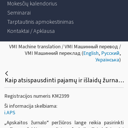
Mokesčių kalendorius
Seminarai
Tarptautinis apmokestinimas
Kontaktai / Apklausa
VMI Machine translation / VMI Машинный перевод /
VMI Машинний переклад (
English
,
Русский
,
Українська
)
Kaip atsispausdinti pajamų ir išlaidų žurnalą?
Registracijos numeris KM2399
Ši informacija skelbiama:
i.APS
„Apskaitos žurnalo
“
peržiūros lange reikia pasirinkti