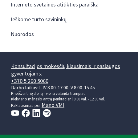
Interneto svetainės atitikties paraiška
Ieškome turto savininkų
Nuorodos
Konsultacijos mokesčių klausimais ir paslaugos
gyventojams:
+370 5 260 5060
Darbo laikas: I-IV 8.00-17.00, V 8.00-15.45.
Prieššventinę dieną - viena valanda trumpiau.
Kiekvieno mėnesio antrą penktadienį 8.00 val. - 12.00 val.
Mano VMI
Paklausimas per