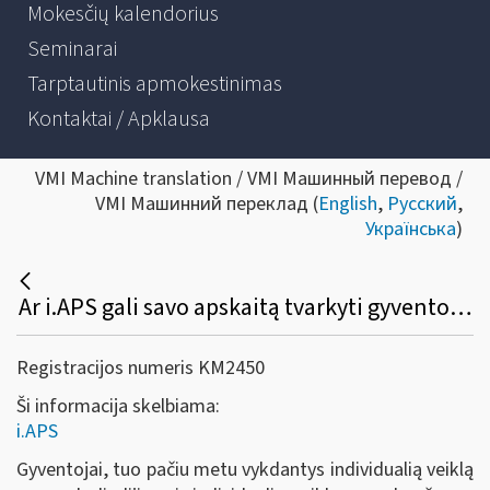
Mokesčių kalendorius
Seminarai
Tarptautinis apmokestinimas
Kontaktai / Apklausa
VMI Machine translation / VMI Машинный перевод /
VMI Машинний переклад (
English
,
Русский
,
Українська
)
Ar i.APS gali savo apskaitą tvarkyti gyventojas, turintis tuo pačiu laikotarpiu verslo liudijimą ir individualią veiklą pagal pažymą?
Registracijos numeris KM2450
Ši informacija skelbiama:
i.APS
Gyventojai, tuo pačiu metu vykdantys individualią veiklą