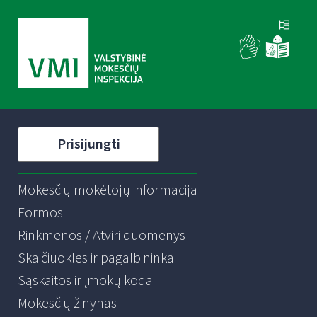
Prisijungti
Mokesčių mokėtojų informacija
Formos
Rinkmenos / Atviri duomenys
Skaičiuoklės ir pagalbininkai
Sąskaitos ir įmokų kodai
Mokesčių žinynas