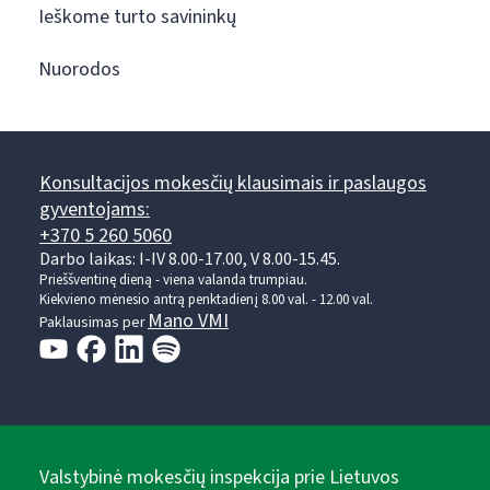
Ieškome turto savininkų
Nuorodos
Konsultacijos mokesčių klausimais ir paslaugos
gyventojams:
+370 5 260 5060
Darbo laikas: I-IV 8.00-17.00, V 8.00-15.45.
Prieššventinę dieną - viena valanda trumpiau.
Kiekvieno mėnesio antrą penktadienį 8.00 val. - 12.00 val.
Mano VMI
Paklausimas per
Valstybinė mokesčių inspekcija prie Lietuvos