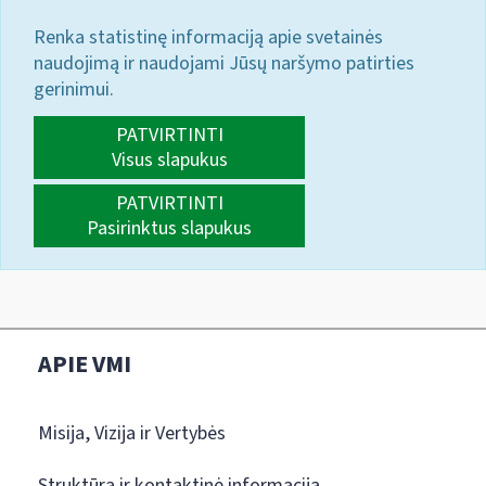
Renka statistinę informaciją apie svetainės
naudojimą ir naudojami Jūsų naršymo patirties
gerinimui.
PATVIRTINTI
Visus slapukus
PATVIRTINTI
Pasirinktus slapukus
APIE VMI
Misija, Vizija ir Vertybės
Struktūra ir kontaktinė informacija