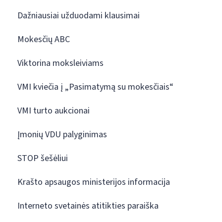
Dažniausiai užduodami klausimai
Mokesčių ABC
Viktorina moksleiviams
VMI kviečia į „Pasimatymą su mokesčiais“
VMI turto aukcionai
Įmonių VDU palyginimas
STOP šešėliui
Krašto apsaugos ministerijos informacija
Interneto svetainės atitikties paraiška