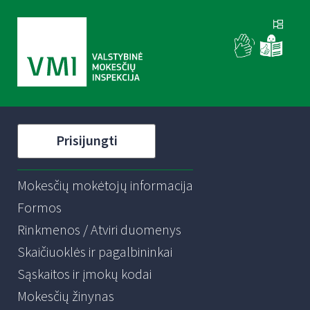
Prisijungti
Mokesčių mokėtojų informacija
Formos
Rinkmenos / Atviri duomenys
Skaičiuoklės ir pagalbininkai
Sąskaitos ir įmokų kodai
Mokesčių žinynas