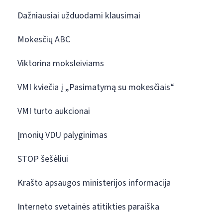
Dažniausiai užduodami klausimai
Mokesčių ABC
Viktorina moksleiviams
VMI kviečia į „Pasimatymą su mokesčiais“
VMI turto aukcionai
Įmonių VDU palyginimas
STOP šešėliui
Krašto apsaugos ministerijos informacija
Interneto svetainės atitikties paraiška