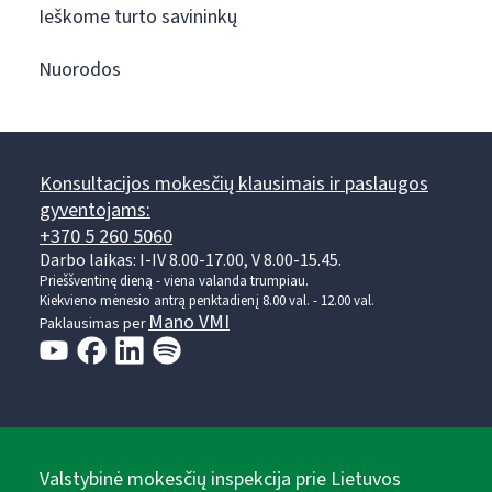
Ieškome turto savininkų
Nuorodos
Konsultacijos mokesčių klausimais ir paslaugos
gyventojams:
+370 5 260 5060
Darbo laikas: I-IV 8.00-17.00, V 8.00-15.45.
Prieššventinę dieną - viena valanda trumpiau.
Kiekvieno mėnesio antrą penktadienį 8.00 val. - 12.00 val.
Mano VMI
Paklausimas per
Valstybinė mokesčių inspekcija prie Lietuvos