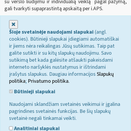
su verslo liudijimu ir individualią veiklą pagal pažymą,
gali tvarkyti supaprastintą apskaitą per i.APS.
Uždaryti
Šioje svetainėje naudojami slapukai
(angl.
cookies). Būtinieji slapukai įdiegiami automatiškai
ir jiems nėra reikalingas Jūsų sutikimas. Taip pat
galite sutikti ir su kitų slapukų naudojimu. Savo
sutikimą bet kada galėsite atšaukti pakeisdami
interneto naršyklės nustatymus ir ištrindami
įrašytus slapukus. Daugiau informacijos
Slapukų
politika
;
Privatumo politika.
Būtinieji slapukai
Naudojami sklandžiam svetainės veikimui ir įgalina
pagrindines svetainės funkcijas. Be šių slapukų
svetainė negali tinkamai veikti.
Analitiniai slapukai