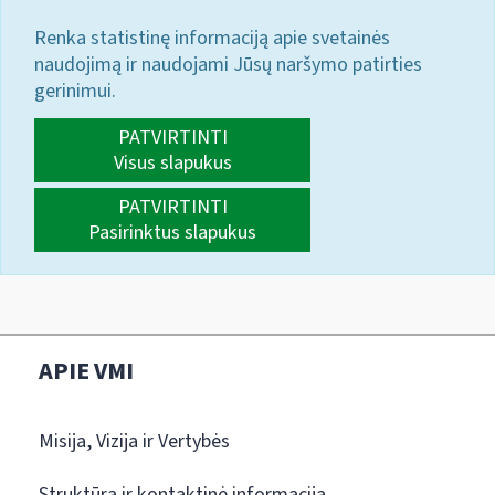
Renka statistinę informaciją apie svetainės
naudojimą ir naudojami Jūsų naršymo patirties
gerinimui.
PATVIRTINTI
Visus slapukus
PATVIRTINTI
Pasirinktus slapukus
APIE VMI
Misija, Vizija ir Vertybės
Struktūra ir kontaktinė informacija