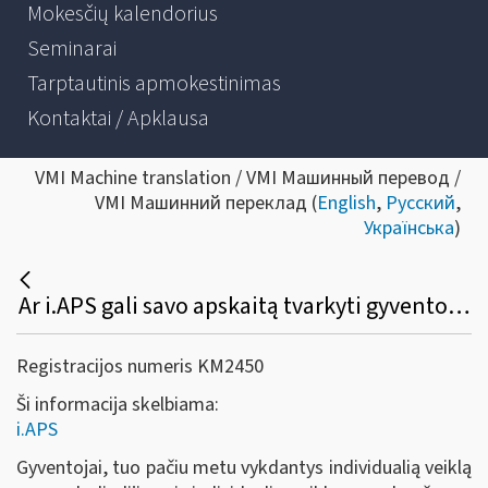
Mokesčių kalendorius
Seminarai
Tarptautinis apmokestinimas
Kontaktai / Apklausa
VMI Machine translation / VMI Машинный перевод /
VMI Машинний переклад (
English
,
Русский
,
Українська
)
Ar i.APS gali savo apskaitą tvarkyti gyventojas, turintis tuo pačiu laikotarpiu verslo liudijimą ir individualią veiklą pagal pažymą?
Registracijos numeris KM2450
Ši informacija skelbiama:
i.APS
Gyventojai, tuo pačiu metu vykdantys individualią veiklą