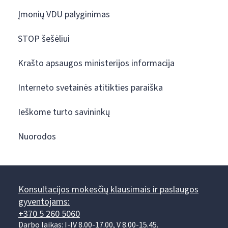
Įmonių VDU palyginimas
STOP šešėliui
Krašto apsaugos ministerijos informacija
Interneto svetainės atitikties paraiška
Ieškome turto savininkų
Nuorodos
Konsultacijos mokesčių klausimais ir paslaugos
gyventojams:
+370 5 260 5060
Darbo laikas: I-IV 8.00-17.00, V 8.00-15.45.