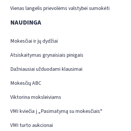
Vienas langelis prievolėms valstybei sumokėti
NAUDINGA
Mokesčiai ir jų dydžiai
Atsiskaitymas grynaisiais pinigais
Dažniausiai užduodami klausimai
Mokesčių ABC
Viktorina moksleiviams
VMI kviečia į „Pasimatymą su mokesčiais“
VMI turto aukcionai