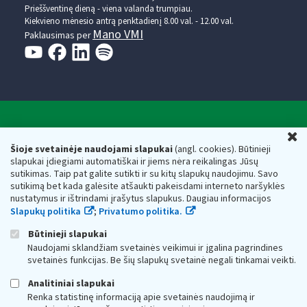
Prieššventinę dieną - viena valanda trumpiau.
Kiekvieno mėnesio antrą penktadienį 8.00 val. - 12.00 val.
Mano VMI
Paklausimas per
Valstybinė mokesčių inspekcija prie Lietuvos
U
Respublikos finansų ministerijos
Šioje svetainėje naudojami slapukai
(angl. cookies). Būtinieji
slapukai įdiegiami automatiškai ir jiems nėra reikalingas Jūsų
Biudžetinė įstaiga. Juridinio asmens kodas — 188659752,
sutikimas. Taip pat galite sutikti ir su kitų slapukų naudojimu. Savo
adresas: Vasario 16-osios g. 14, 01107 Vilnius, Lietuva, el.paštas:
sutikimą bet kada galėsite atšaukti pakeisdami interneto naršyklės
vmi@vmi.lt
, E. pristatymo dėžutės adresas 188659752
nustatymus ir ištrindami įrašytus slapukus. Daugiau informacijos
Duomenys apie Valstybinę mokesčių inspekciją prie Lietuvos
Slapukų politika
;
Privatumo politika.
Respublikos finansų ministerijos kaupiami ir saugomi Juridinių
asmenų registre
Būtinieji slapukai
Naudojami sklandžiam svetainės veikimui ir įgalina pagrindines
svetainės funkcijas. Be šių slapukų svetainė negali tinkamai veikti.
Analitiniai slapukai
Renka statistinę informaciją apie svetainės naudojimą ir