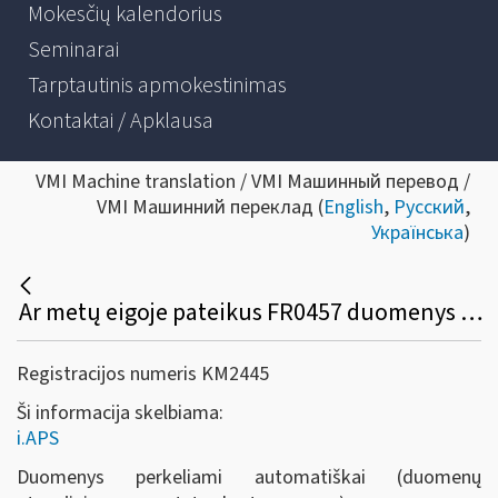
Mokesčių kalendorius
Seminarai
Tarptautinis apmokestinimas
Kontaktai / Apklausa
VMI Machine translation / VMI Машинный перевод /
VMI Машинний переклад (
English
,
Русский
,
Українська
)
Ar metų eigoje pateikus FR0457 duomenys persikels į i.APS automatiškai?
Registracijos numeris KM2445
Ši informacija skelbiama:
i.APS
Duomenys perkeliami automatiškai (duomenų