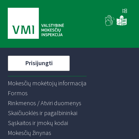
Prisijungti
Mokesčių mokėtojų informacija
Formos
Rinkmenos / Atviri duomenys
Skaičiuoklės ir pagalbininkai
Sąskaitos ir įmokų kodai
Mokesčių žinynas