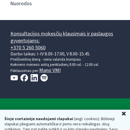
Nuorodos
Konsultacijos mokesčių klausimais ir paslaugos
gyventojams:
+370 5 260 5060
Darbo laikas: I-IV 8.00-17.00, V 8.00-15.45.
Prieššventinę dieną - viena valanda trumpiau.
Kiekvieno mėnesio antrą penktadienį 8.00 val. - 12.00 val.
Mano VMI
Paklausimas per
Valstybinė mokesčių inspekcija prie Lietuvos
U
Respublikos finansų ministerijos
Šioje svetainėje naudojami slapukai
(angl. cookies). Būtinieji
slapukai įdiegiami automatiškai ir jiems nėra reikalingas Jūsų
Biudžetinė įstaiga. Juridinio asmens kodas — 188659752,
sutikimas. Taip pat galite sutikti ir su kitų slapukų naudojimu. Savo