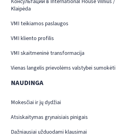
Консультации в International House Vilnius /
Klaipėda
VMI teikiamos paslaugos
VMI kliento profilis
VMI skaitmeninė transformacija
Vienas langelis prievolėms valstybei sumokėti
NAUDINGA
Mokesčiai ir jų dydžiai
Atsiskaitymas grynaisiais pinigais
Dažniausiai užduodami klausimai