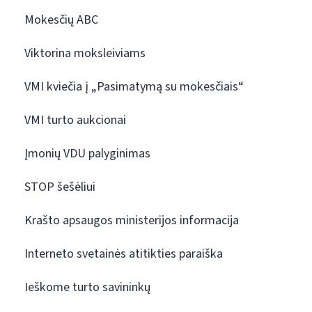
Mokesčių ABC
Viktorina moksleiviams
VMI kviečia į „Pasimatymą su mokesčiais“
VMI turto aukcionai
Įmonių VDU palyginimas
STOP šešėliui
Krašto apsaugos ministerijos informacija
Interneto svetainės atitikties paraiška
Ieškome turto savininkų