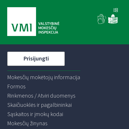
Prisijungti
Mokesčių mokėtojų informacija
Formos
Rinkmenos / Atviri duomenys
Skaičiuoklės ir pagalbininkai
Sąskaitos ir įmokų kodai
Mokesčių žinynas