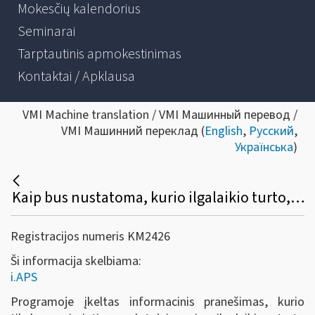
Mokesčių kalendorius
Seminarai
Tarptautinis apmokestinimas
Kontaktai / Apklausa
VMI Machine translation / VMI Машинный перевод /
VMI Машинний переклад (
English
,
Русский
,
Українська
)
Kaip bus nustatoma, kurio ilgalaikio turto, nurodyto FR0457 formoje, bus skaičiuojamas nusidėvėjimas, o kurio (pvz., lengvojo automobilio, naudojamo advokato veikloje) neskaičiuojamas (nepriskiriamas leidžiamiems atskaitymams)?
Registracijos numeris KM2426
Ši informacija skelbiama:
i.APS
Programoje įkeltas informacinis pranešimas, kurio