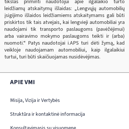
tikslas priminti naudotojui apie ilgalaikio turto
leidžiamų atskaitymų išlaidas: „Lengvųjų automobilių
įsigijimo išlaidos leidžiamiems atskaitymams gali būti
priskirtos tik tais atvejais, kai lengvieji automobiliai yra
naudojami tik transporto paslaugoms (pavėžėjimui)
arba vairavimo mokymo paslaugoms teikti ir (arba)
nuomoti.
“
Patys naudotojai i.APS turi dėti žymą, kad
veikloje naudojamam automobiliui, kaip ilgalaikiui
turtui, turi būti skaičiuojamas nusidėvėjimas.
APIE VMI
Misija, Vizija ir Vertybės
Struktūra ir kontaktinė informacija
Konsultavimasis su visuomene