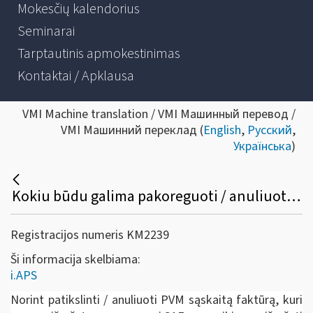
Mokesčių kalendorius
Seminarai
Tarptautinis apmokestinimas
Kontaktai / Apklausa
VMI Machine translation / VMI Машинный перевод /
VMI Машинний переклад (
English
,
Русский
,
Українська
)
Kokiu būdu galima pakoreguoti / anuliuoti jau išrašytą PVM sąskaitą faktūrą /sąskaitą faktūrą ir kitus pajamų ir išlaidų dokumentus?
Registracijos numeris KM2239
Ši informacija skelbiama:
i.APS
Norint patikslinti / anuliuoti PVM sąskaitą faktūrą, kuri