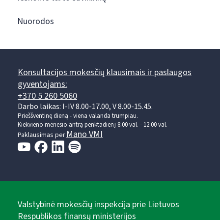
Nuorodos
Konsultacijos mokesčių klausimais ir paslaugos
gyventojams:
+370 5 260 5060
Darbo laikas: I-IV 8.00-17.00, V 8.00-15.45.
Prieššventinę dieną - viena valanda trumpiau.
Kiekvieno mėnesio antrą penktadienį 8.00 val. - 12.00 val.
Mano VMI
Paklausimas per
Valstybinė mokesčių inspekcija prie Lietuvos
Respublikos finansų ministerijos