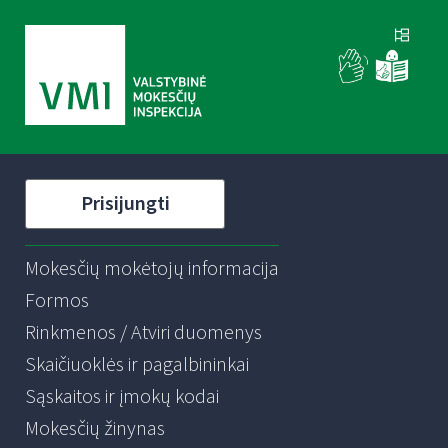
Prisijungti
Mokesčių mokėtojų informacija
Formos
Rinkmenos / Atviri duomenys
Skaičiuoklės ir pagalbininkai
Sąskaitos ir įmokų kodai
Mokesčių žinynas