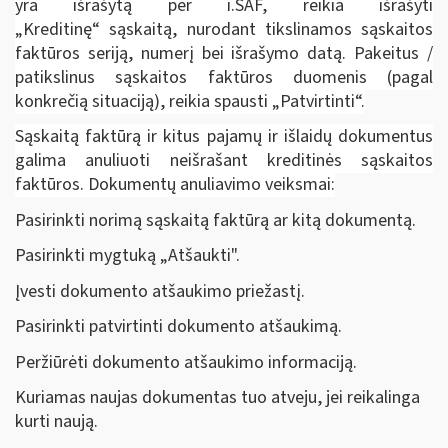
yra išrašytą per i.SAF, reikia išrašyti
„Kreditinę“ sąskaitą, nurodant tikslinamos sąskaitos
faktūros seriją, numerį bei išrašymo datą. Pakeitus /
patikslinus sąskaitos faktūros duomenis (pagal
konkrečią situaciją), reikia spausti „Patvirtinti“.
Sąskaitą faktūrą ir kitus pajamų ir išlaidų dokumentus
galima anuliuoti neišrašant kreditinės sąskaitos
faktūros. Dokumentų anuliavimo veiksmai:
Pasirinkti norimą sąskaitą faktūrą ar kitą dokumentą.
Pasirinkti mygtuką „Atšaukti".
Įvesti dokumento atšaukimo priežastį.
Pasirinkti patvirtinti dokumento atšaukimą.
Peržiūrėti dokumento atšaukimo informaciją.
Kuriamas naujas dokumentas tuo atveju, jei reikalinga
kurti naują.