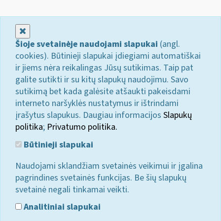
Uždaryti
Šioje svetainėje naudojami slapukai
(angl.
cookies). Būtinieji slapukai įdiegiami automatiškai
ir jiems nėra reikalingas Jūsų sutikimas. Taip pat
galite sutikti ir su kitų slapukų naudojimu. Savo
sutikimą bet kada galėsite atšaukti pakeisdami
interneto naršyklės nustatymus ir ištrindami
įrašytus slapukus. Daugiau informacijos
Slapukų
politika
;
Privatumo politika.
Būtinieji slapukai
Naudojami sklandžiam svetainės veikimui ir įgalina
pagrindines svetainės funkcijas. Be šių slapukų
svetainė negali tinkamai veikti.
Analitiniai slapukai