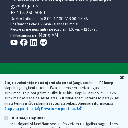
gyventojams:
+370 5 260 5060
Darbo laikas: I-IV 8.00-17.00, V 8.00-15.45.
Prieššventinę dieną - viena valanda trumpiau.
Kiekvieno mėnesio antrą penktadienį 8.00 val. - 12.00 val.
Mano VMI
Paklausimas per
Valstybinė mokesčių inspekcija prie Lietuvos
U
Respublikos finansų ministerijos
Šioje svetainėje naudojami slapukai
(angl. cookies). Būtinieji
slapukai įdiegiami automatiškai ir jiems nėra reikalingas Jūsų
Biudžetinė įstaiga. Juridinio asmens kodas — 188659752,
sutikimas. Taip pat galite sutikti ir su kitų slapukų naudojimu. Savo
adresas: Vasario 16-osios g. 14, 01107 Vilnius, Lietuva, el.paštas:
sutikimą bet kada galėsite atšaukti pakeisdami interneto naršyklės
vmi@vmi.lt
, E. pristatymo dėžutės adresas 188659752
nustatymus ir ištrindami įrašytus slapukus. Daugiau informacijos
Duomenys apie Valstybinę mokesčių inspekciją prie Lietuvos
Slapukų politika
;
Privatumo politika.
Respublikos finansų ministerijos kaupiami ir saugomi Juridinių
asmenų registre
Būtinieji slapukai
Naudojami sklandžiam svetainės veikimui ir įgalina pagrindines