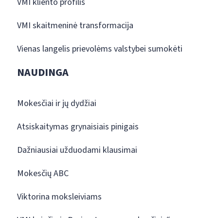
VMI kliento profilis
VMI skaitmeninė transformacija
Vienas langelis prievolėms valstybei sumokėti
NAUDINGA
Mokesčiai ir jų dydžiai
Atsiskaitymas grynaisiais pinigais
Dažniausiai užduodami klausimai
Mokesčių ABC
Viktorina moksleiviams