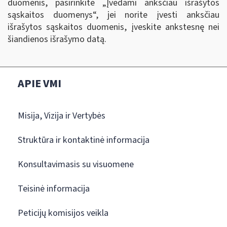
duomenis, pasirinkite „Įvedami anksčiau išrašytos
sąskaitos duomenys
“
, jei norite įvesti anksčiau
išrašytos sąskaitos duomenis, įveskite ankstesnę nei
šiandienos išrašymo datą.
APIE VMI
Misija, Vizija ir Vertybės
Struktūra ir kontaktinė informacija
Konsultavimasis su visuomene
Teisinė informacija
Peticijų komisijos veikla