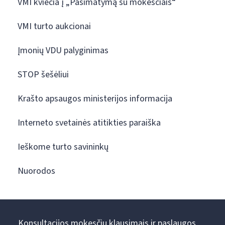
VMI kviečia į „Pasimatymą su mokesčiais“
VMI turto aukcionai
Įmonių VDU palyginimas
STOP šešėliui
Krašto apsaugos ministerijos informacija
Interneto svetainės atitikties paraiška
Ieškome turto savininkų
Nuorodos
Konsultacijos mokesčių klausimais ir paslaugos