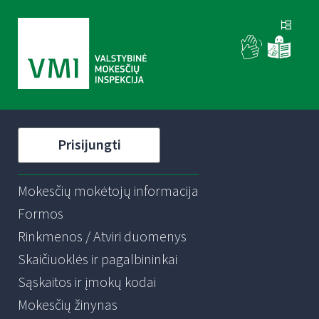
Prisijungti
Mokesčių mokėtojų informacija
Formos
Rinkmenos / Atviri duomenys
Skaičiuoklės ir pagalbininkai
Sąskaitos ir įmokų kodai
Mokesčių žinynas