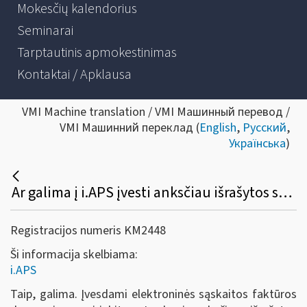
Mokesčių kalendorius
Seminarai
Tarptautinis apmokestinimas
Kontaktai / Apklausa
VMI Machine translation / VMI Машинный перевод /
VMI Машинний переклад (
English
,
Русский
,
Українська
)
Ar galima į i.APS įvesti anksčiau išrašytos sąskaitos faktūros duomenis?
Registracijos numeris KM2448
Ši informacija skelbiama:
i.APS
Taip, galima. Įvesdami elektroninės sąskaitos faktūros