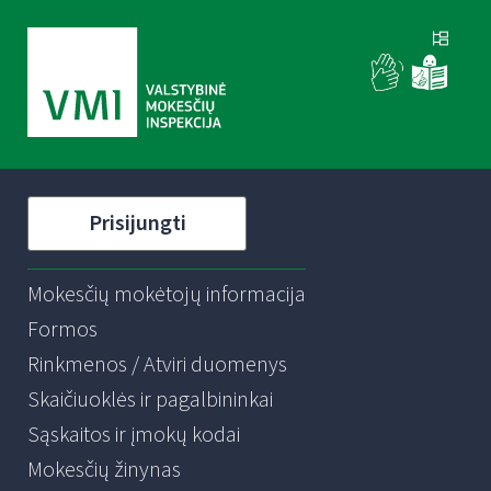
Prisijungti
Mokesčių mokėtojų informacija
Formos
Rinkmenos / Atviri duomenys
Skaičiuoklės ir pagalbininkai
Sąskaitos ir įmokų kodai
Mokesčių žinynas