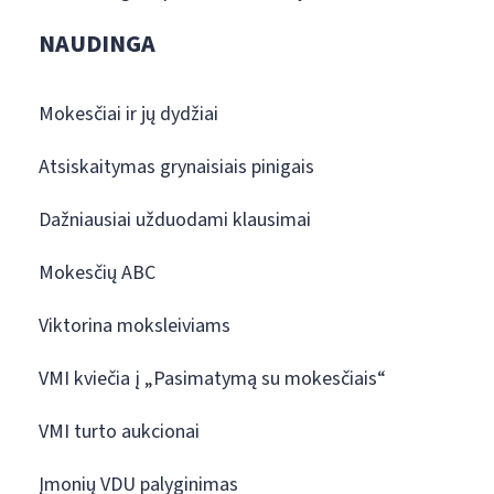
NAUDINGA
Mokesčiai ir jų dydžiai
Atsiskaitymas grynaisiais pinigais
Dažniausiai užduodami klausimai
Mokesčių ABC
Viktorina moksleiviams
VMI kviečia į „Pasimatymą su mokesčiais“
VMI turto aukcionai
Įmonių VDU palyginimas