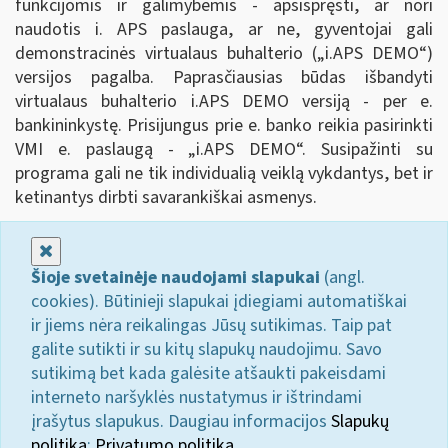
funkcijomis ir galimybėmis - apsispręsti, ar nori
naudotis i. APS paslauga, ar ne, gyventojai gali
demonstracinės virtualaus buhalterio („i.APS DEMO
“
)
versijos pagalba. Paprasčiausias būdas išbandyti
virtualaus buhalterio i.APS DEMO versiją - per e.
bankininkystę. Prisijungus prie e. banko reikia pasirinkti
VMI e. paslaugą - „i.APS DEMO
“
. Susipažinti su
programa gali ne tik individualią veiklą vykdantys, bet ir
ketinantys dirbti savarankiškai asmenys.
Uždaryti
Šioje svetainėje naudojami slapukai
(angl.
cookies). Būtinieji slapukai įdiegiami automatiškai
ir jiems nėra reikalingas Jūsų sutikimas. Taip pat
galite sutikti ir su kitų slapukų naudojimu. Savo
sutikimą bet kada galėsite atšaukti pakeisdami
interneto naršyklės nustatymus ir ištrindami
įrašytus slapukus. Daugiau informacijos
Slapukų
politika
;
Privatumo politika.