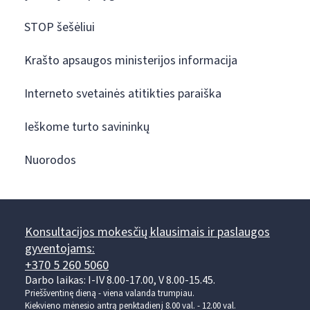
STOP šešėliui
Krašto apsaugos ministerijos informacija
Interneto svetainės atitikties paraiška
Ieškome turto savininkų
Nuorodos
Konsultacijos mokesčių klausimais ir paslaugos
gyventojams:
+370 5 260 5060
Darbo laikas: I-IV 8.00-17.00, V 8.00-15.45.
Prieššventinę dieną - viena valanda trumpiau.
Kiekvieno mėnesio antrą penktadienį 8.00 val. - 12.00 val.