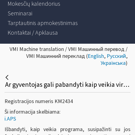
Mokesčių kalendorius
Seminarai
Tarptautinis apmokestinimas
Kontaktai / Apklausa
VMI Machine translation / VMI Машинный перевод /
VMI Машинний переклад (
English
,
Русский
,
Українська
)
Ar gyventojas gali pabandyti kaip veikia virtualus buhalteris (i.APS)?
Registracijos numeris KM2434
Ši informacija skelbiama:
i.APS
Išbandyti, kaip veikia programa, susipažinti su jos