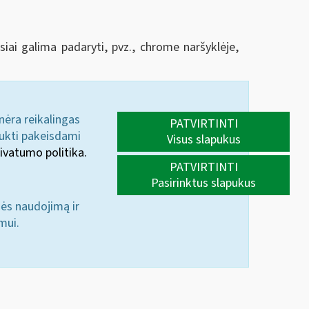
siai galima padaryti, pvz., chrome naršyklėje,
 nėra reikalingas
PATVIRTINTI
aukti pakeisdami
Visus slapukus
ivatumo politika.
PATVIRTINTI
Pasirinktus slapukus
nės naudojimą ir
mui.