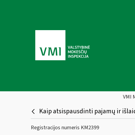
VMI 
Kaip atsispausdinti pajamų ir išla
Registracijos numeris KM2399