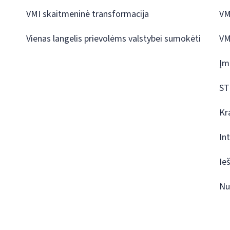
VMI skaitmeninė transformacija
VM
Vienas langelis prievolėms valstybei sumokėti
VM
Įm
ST
Kr
In
Ie
Nu