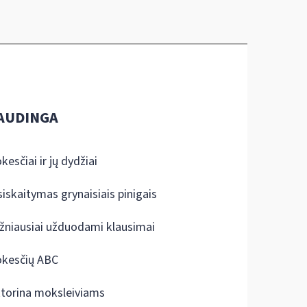
AUDINGA
kesčiai ir jų dydžiai
siskaitymas grynaisiais pinigais
žniausiai užduodami klausimai
kesčių ABC
ktorina moksleiviams