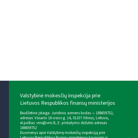
Valstybinė mokesčių inspekcija prie
Lietuvos Respublikos finansų ministerijos
Biudžetinė įstaiga. Juridinio asmens kodas — 188659752,
adresas: Vasario 16-osios g. 14, 01107 Vilnius, Lietuva,
el.paštas:
vmi@vmi.lt
, E. pristatymo dėžutės adresas
188659752
Duomenys apie Valstybinę mokesčių inspekciją prie
Lietuvos Respublikos finansų ministerijos kaupiami ir