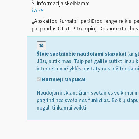
Ši informacija skelbiama:
i.APS
„Apskaitos žurnalo
“
peržiūros lange reikia pa
paspaudus CTRL-P trumpinį. Dokumentas bus 
Uždaryti
Šioje svetainėje naudojami slapukai
(angl
Jūsų sutikimas. Taip pat galite sutikti ir s
interneto naršyklės nustatymus ir ištrindam
Būtinieji slapukai
Naudojami sklandžiam svetainės veikimui ir 
pagrindines svetainės funkcijas. Be šių slap
negali tinkamai veikti.