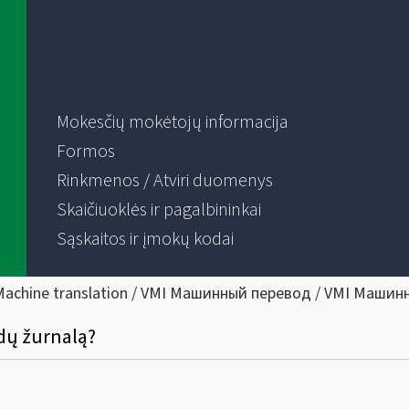
Mokesčių mokėtojų informacija
Formos
Rinkmenos / Atviri duomenys
Skaičiuoklės ir pagalbininkai
Sąskaitos ir įmokų kodai
Machine translation / VMI Машинный перевод / VMI Машин
idų žurnalą?