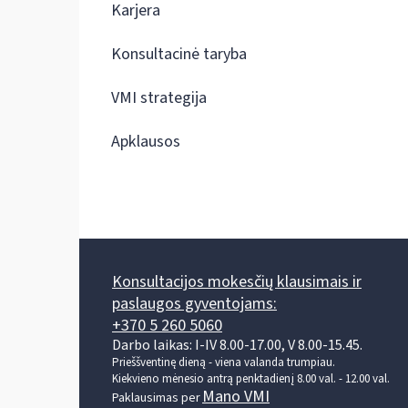
Karjera
Konsultacinė taryba
VMI strategija
Apklausos
Konsultacijos mokesčių klausimais ir
paslaugos gyventojams:
+370 5 260 5060
Darbo laikas: I-IV 8.00-17.00, V 8.00-15.45.
Prieššventinę dieną - viena valanda trumpiau.
Kiekvieno mėnesio antrą penktadienį 8.00 val. - 12.00 val.
Mano VMI
Paklausimas per