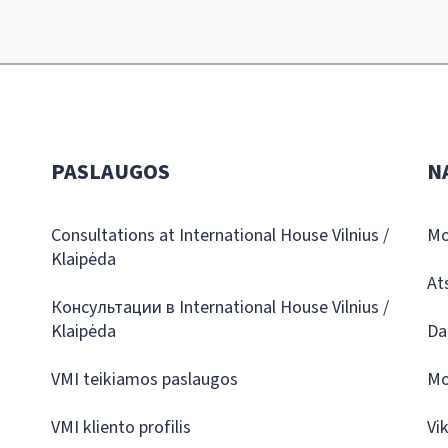
PASLAUGOS
N
Consultations at International House Vilnius /
Mo
Klaipėda
At
Консультации в International House Vilnius /
Klaipėda
Da
VMI teikiamos paslaugos
Mo
VMI kliento profilis
Vi