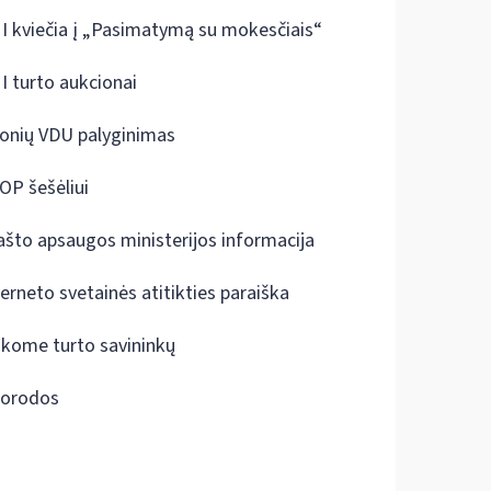
I kviečia į „Pasimatymą su mokesčiais“
I turto aukcionai
onių VDU palyginimas
OP šešėliui
ašto apsaugos ministerijos informacija
terneto svetainės atitikties paraiška
škome turto savininkų
orodos