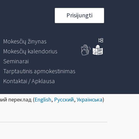
Prisijungti
Mokesčių žinynas
Mokesčių kalendorius
Seminarai
Tarptautinis apmokestinimas
Kontaktai / Apklausa
ний переклад (
English
,
Русский
,
Українська
)