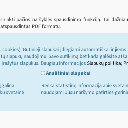
sirinkti pačios naršyklės spausdinimo funkciją. Tai dažniau
atspausdintas PDF formatu.
. cookies). Būtinieji slapukai įdiegiami automatiškai ir jiems
u kitų slapukų naudojimu. Savo sutikimą bet kada galėsite atš
i įrašytus slapukus. Daugiau informacijos
Slapukų politika
;
Pr
Analitiniai slapukai
įgalina
Renka statistinę informaciją apie svetai
ukų svetainė
naudojami Jūsų naršymo patirties gerini