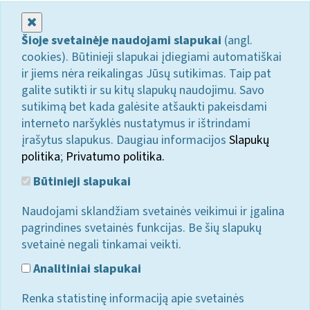
Uždaryti
Šioje svetainėje naudojami slapukai
(angl.
cookies). Būtinieji slapukai įdiegiami automatiškai
ir jiems nėra reikalingas Jūsų sutikimas. Taip pat
galite sutikti ir su kitų slapukų naudojimu. Savo
sutikimą bet kada galėsite atšaukti pakeisdami
interneto naršyklės nustatymus ir ištrindami
įrašytus slapukus. Daugiau informacijos
Slapukų
politika
;
Privatumo politika.
Būtinieji slapukai
Naudojami sklandžiam svetainės veikimui ir įgalina
pagrindines svetainės funkcijas. Be šių slapukų
svetainė negali tinkamai veikti.
Analitiniai slapukai
Renka statistinę informaciją apie svetainės