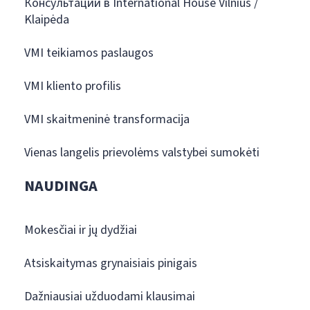
Консультации в International House Vilnius /
Klaipėda
VMI teikiamos paslaugos
VMI kliento profilis
VMI skaitmeninė transformacija
Vienas langelis prievolėms valstybei sumokėti
NAUDINGA
Mokesčiai ir jų dydžiai
Atsiskaitymas grynaisiais pinigais
Dažniausiai užduodami klausimai