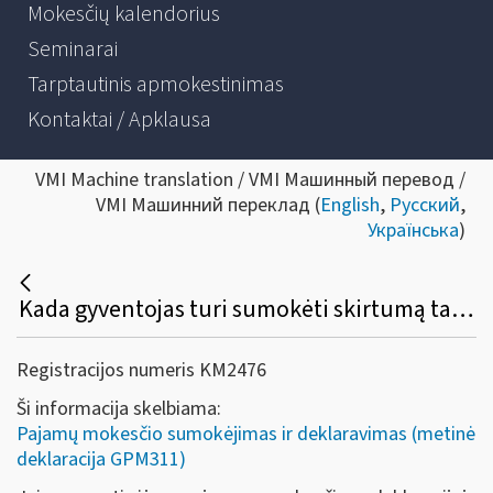
Mokesčių kalendorius
Seminarai
Tarptautinis apmokestinimas
Kontaktai / Apklausa
VMI Machine translation / VMI Машинный перевод /
VMI Машинний переклад (
English
,
Русский
,
Українська
)
Kada gyventojas turi sumokėti skirtumą tarp privalomos sumokėti mokesčio sumos ir faktiškai sumokėtos pajamų mokesčio sumos, jeigu metinėje pajamų mokesčio deklaracijoje apskaičiuojamas minėtas skirtumas?
Registracijos numeris KM2476
Ši informacija skelbiama:
Pajamų mokesčio sumokėjimas ir deklaravimas (metinė
deklaracija GPM311)