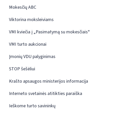
Mokesčių ABC
Viktorina moksleiviams
VMI kviečia į „Pasimatymą su mokesčiais“
VMI turto aukcionai
Įmonių VDU palyginimas
STOP šešėliui
Krašto apsaugos ministerijos informacija
Interneto svetainės atitikties paraiška
Ieškome turto savininkų