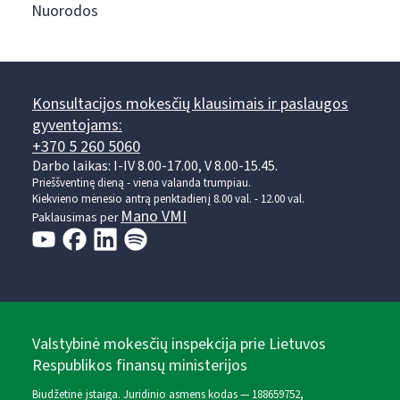
Nuorodos
Konsultacijos mokesčių klausimais ir paslaugos
gyventojams:
+370 5 260 5060
Darbo laikas: I-IV 8.00-17.00, V 8.00-15.45.
Prieššventinę dieną - viena valanda trumpiau.
Kiekvieno mėnesio antrą penktadienį 8.00 val. - 12.00 val.
Mano VMI
Paklausimas per
Valstybinė mokesčių inspekcija prie Lietuvos
Respublikos finansų ministerijos
Biudžetinė įstaiga. Juridinio asmens kodas — 188659752,