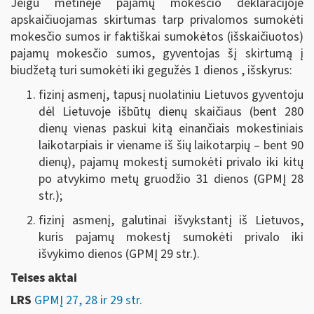
Jeigu metinėje pajamų mokesčio deklaracijoje
apskaičiuojamas skirtumas tarp privalomos sumokėti
mokesčio sumos ir faktiškai sumokėtos (išskaičiuotos)
pajamų mokesčio sumos, gyventojas šį skirtumą į
biudžetą turi sumokėti iki gegužės 1 dienos , išskyrus:
fizinį asmenį, tapusį nuolatiniu Lietuvos gyventoju
dėl Lietuvoje išbūtų dienų skaičiaus (bent 280
dienų vienas paskui kitą einančiais mokestiniais
laikotarpiais ir viename iš šių laikotarpių – bent 90
dienų), pajamų mokestį sumokėti privalo iki kitų
po atvykimo metų gruodžio 31 dienos (GPMĮ 28
str.);
fizinį asmenį, galutinai išvykstantį iš Lietuvos,
kuris pajamų mokestį sumokėti privalo iki
išvykimo dienos (GPMĮ 29 str.).
Teises aktai
LRS
GPMĮ 27, 28 ir 29 str.