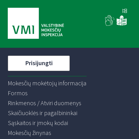
Prisijungti
Mokesčių mokėtojų informacija
Formos
Rinkmenos / Atviri duomenys
Skaičiuoklės ir pagalbininkai
Sąskaitos ir įmokų kodai
Mokesčių žinynas