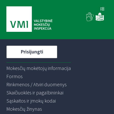
Prisijungti
Mokesčių mokėtojų informacija
Formos
Rinkmenos / Atviri duomenys
Skaičiuoklės ir pagalbininkai
Sąskaitos ir įmokų kodai
Mokesčių žinynas