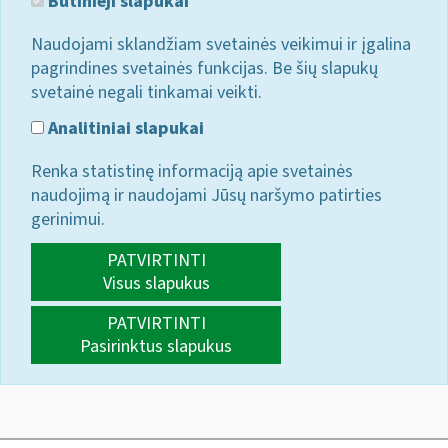
Būtinieji slapukai
Naudojami sklandžiam svetainės veikimui ir įgalina
pagrindines svetainės funkcijas. Be šių slapukų
svetainė negali tinkamai veikti.
Analitiniai slapukai
Renka statistinę informaciją apie svetainės
naudojimą ir naudojami Jūsų naršymo patirties
gerinimui.
PATVIRTINTI
Visus slapukus
PATVIRTINTI
Pasirinktus slapukus