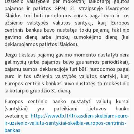
Užsienio valstybėje per mokestinį laikotarpį gautos
pajamos ir patirtos GPMĮ 21 straipsnyje išvardytos
išlaidos turi būti nurodomos eurais pagal euro ir tos
užsienio valstybės valiutos santykį, kurį Europos
centrinis bankas buvo nustatęs tokių pajamų faktinio
gavimo dieną arba įmokų sumokėjimo dieną (kai
deklaruojamos patirtos išlaidos).
Jeigu tikslaus pajamų gavimo momento nustatyti nėra
galimybių (arba pajamos buvo gaunamos periodiškai),
pajamų sumos deklaracijoje turi būti nurodomos pagal
euro ir tos užsienio valstybės valiutos santykį, kurį
Europos centrinis bankas buvo nustatęs to mokestinio
laikotarpio gruodžio 31 dieną.
Europos centrinio banko nustatyti valiutų kursai
(santykiai) yra pateikiami Lietuvos banko
svetainėje:
https://www.lb.lt/lt/kasdien-skelbiami-euro-
ir-uzsienio-valiutu-santykiai-skelbia-europos-centrinis-
bankas