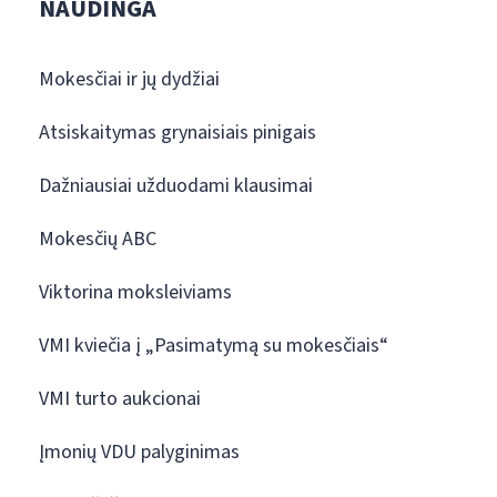
NAUDINGA
Mokesčiai ir jų dydžiai
Atsiskaitymas grynaisiais pinigais
Dažniausiai užduodami klausimai
Mokesčių ABC
Viktorina moksleiviams
VMI kviečia į „Pasimatymą su mokesčiais“
VMI turto aukcionai
Įmonių VDU palyginimas