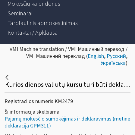
Mokesčių kalendorius
Seminarai
Tarptautinis apmokestinimas
Kontaktai / Apklausa
VMI Machine translation / VMI Машинный перевод /
VMI Машинний переклад (
English
,
Русский
,
Українська
)
Kurios dienos valiutų kursu turi būti deklaruojamos pajamos bei nuo jų sumokėtas pajamų mokestis?
Registracijos numeris KM2479
Ši informacija skelbiama:
Pajamų mokesčio sumokėjimas ir deklaravimas (metinė
deklaracija GPM311)