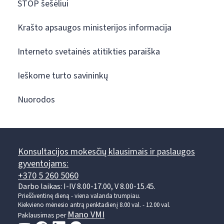
STOP šešėliui
Krašto apsaugos ministerijos informacija
Interneto svetainės atitikties paraiška
Ieškome turto savininkų
Nuorodos
Konsultacijos mokesčių klausimais ir paslaugos
gyventojams:
+370 5 260 5060
Darbo laikas: I-IV 8.00-17.00, V 8.00-15.45.
Prieššventinę dieną - viena valanda trumpiau.
Kiekvieno mėnesio antrą penktadienį 8.00 val. - 12.00 val.
Mano VMI
Paklausimas per