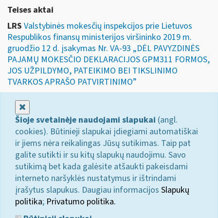
Teises aktai
LRS
Valstybinės mokesčių inspekcijos prie Lietuvos
Respublikos finansų ministerijos viršininko 2019 m.
gruodžio 12 d. įsakymas Nr. VA-93 „DĖL PAVYZDINĖS
PAJAMŲ MOKESČIO DEKLARACIJOS GPM311 FORMOS,
JOS UŽPILDYMO, PATEIKIMO BEI TIKSLINIMO
TVARKOS APRAŠO PATVIRTINIMO”
Uždaryti
Šioje svetainėje naudojami slapukai
(angl.
cookies). Būtinieji slapukai įdiegiami automatiškai
ir jiems nėra reikalingas Jūsų sutikimas. Taip pat
galite sutikti ir su kitų slapukų naudojimu. Savo
sutikimą bet kada galėsite atšaukti pakeisdami
interneto naršyklės nustatymus ir ištrindami
įrašytus slapukus. Daugiau informacijos
Slapukų
politika
;
Privatumo politika.