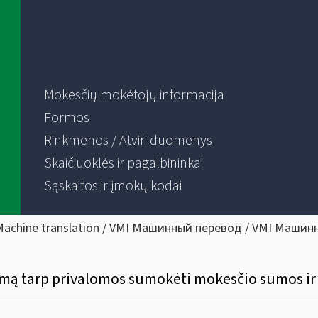
Mokesčių mokėtojų informacija
Formos
Rinkmenos / Atviri duomenys
Skaičiuoklės ir pagalbininkai
Sąskaitos ir įmokų kodai
Machine translation / VMI Машинный перевод / VMI Машин