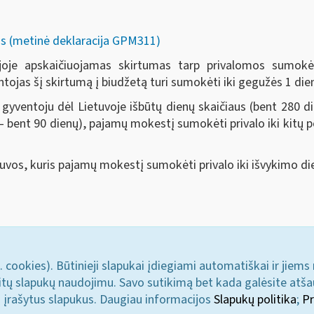
s (metinė deklaracija GPM311)
joje apskaičiuojamas skirtumas tarp privalomos sumok
jas šį skirtumą į biudžetą turi sumokėti iki gegužės 1 dien
s gyventoju dėl Lietuvoje išbūtų dienų skaičiaus (bent 280 d
pių – bent 90 dienų), pajamų mokestį sumokėti privalo iki ki
etuvos, kuris pajamų mokestį sumokėti privalo iki išvykimo di
. cookies). Būtinieji slapukai įdiegiami automatiškai ir jiems
u kitų slapukų naudojimu. Savo sutikimą bet kada galėsite atš
i įrašytus slapukus. Daugiau informacijos
Slapukų politika
;
Pr