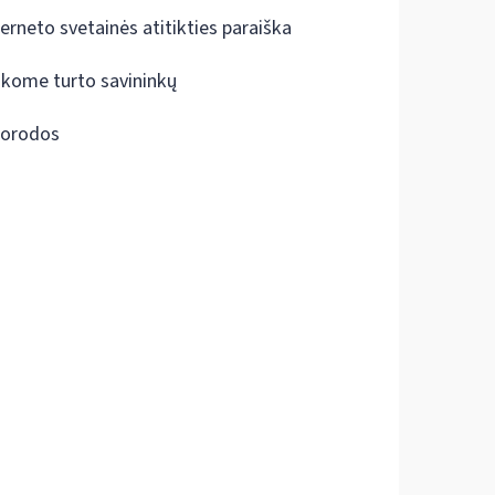
terneto svetainės atitikties paraiška
škome turto savininkų
orodos