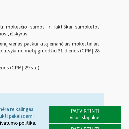
ėti mokesčio sumos ir faktiškai sumokėtos
os , išskyrus:
ienų vienas paskui kitą einančiais mokestiniais
tų po atvykimo metų gruodžio 31 dienos (GPMĮ 28
enos (GPMĮ 29 str.).
 nėra reikalingas
PATVIRTINTI
aukti pakeisdami
Visus slapukus
ivatumo politika.