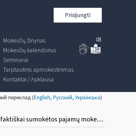
Prisijungti
Mokesčių žinynas
Mokesčių kalendorius
Seminarai
Tarptautinis apmokestinimas
Kontaktai / Apklausa
ний переклад (
English
,
Русский
,
Українська
)
Kada gyventojas turi sumokėti skirtumą tarp privalomos sumokėti mokesčio sumos ir faktiškai sumokėtos pajamų mokesčio sumos, jeigu metinėje pajamų mokesčio deklaracijoje apskaičiuojamas minėtas skirtumas?