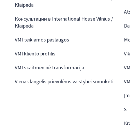
Klaipėda
At
Консультации в International House Vilnius /
Klaipėda
Da
VMI teikiamos paslaugos
Mo
VMI kliento profilis
Vi
VMI skaitmeninė transformacija
VM
Vienas langelis prievolėms valstybei sumokėti
VM
Įm
ST
Kr