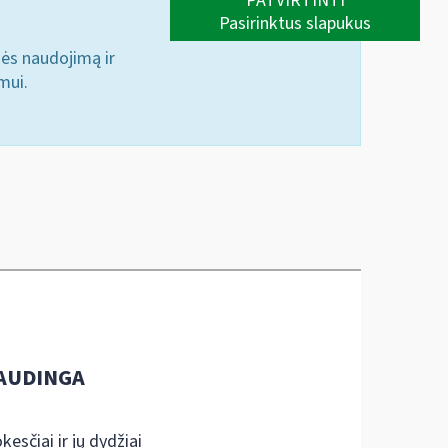
PATVIRTINTI
Pasirinktus slapukus
nės naudojimą ir
mui.
AUDINGA
kesčiai ir jų dydžiai