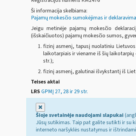
Registracijos numeris KM2476
Ši informacija skelbiama:
Pajamų mokesčio sumokėjimas ir deklaravima
Jeigu metinėje pajamų mokesčio deklaraci
(išskaičiuotos) pajamų mokesčio sumos, gyvento
fizinį asmenį, tapusį nuolatiniu Lietuvo
laikotarpiais ir viename iš šių laikotar
str.);
fizinį asmenį, galutinai išvykstantį iš Li
Teises aktai
LRS
GPMĮ 27, 28 ir 29 str.
Uždaryti
Šioje svetainėje naudojami slapukai
(angl
Jūsų sutikimas. Taip pat galite sutikti ir s
interneto naršyklės nustatymus ir ištrindam