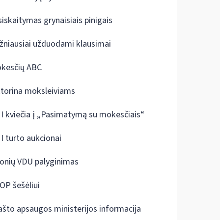
siskaitymas grynaisiais pinigais
žniausiai užduodami klausimai
kesčių ABC
ktorina moksleiviams
I kviečia į „Pasimatymą su mokesčiais“
I turto aukcionai
onių VDU palyginimas
OP šešėliui
ašto apsaugos ministerijos informacija