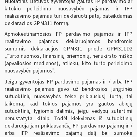
Nuolatinis Lietuvos gyventojas gautas FP pardavimo ar
kitokio perleidimo nuosavybėn pajamas ir IFP
realizavimo pajamas turi deklaruoti pats, pateikdamas
deklaracijos GPM311 formą.
Apmokestinamosios FP pardavimo pajamos ir IFP
realizavimo pajamos deklaruojamos bendromis
sumomis deklaracijos GPM311 priede GPM311D2
„Turto nuomos, finansinių priemonių, nenukirsto miško
(apvaliosios medienos), atliekų, kito turto perleidimo
nuosavybėn pajamos
”
.
Jeigu gyventojas FP pardavimo pajamas ir / arba IFP
realizavimo pajamas gavo už bendrosios jungtinės
sutuoktinių nuosavybės teise priklausiusį turtą, tai
laikoma, kad tokios pajamos yra gautos abiejų
sutuoktinių lygiomis dalimis, jeigu vedybų sutartimi
nenustatyta kitaip. Todėl kiekvienas iš sutuoktinių
deklaruoja jam priklausančią FP pardavimo pajamų ir /
arba IFP realizavimo pajamų dalį bei sumoka