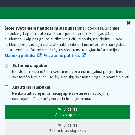
Valstybinė mokesčių inspekcija prie Lietuvos
U
Respublikos finansų ministerijos
Šioje svetainėje naudojami slapukai
(angl. cookies). Būtinieji
slapukai įdiegiami automatiškai ir jiems nėra reikalingas Jūsų
Biudžetinė įstaiga. Juridinio asmens kodas — 188659752,
sutikimas. Taip pat galite sutikti ir su kitų slapukų naudojimu. Savo
adresas: Vasario 16-osios g. 14, 01107 Vilnius, Lietuva, el.paštas:
sutikimą bet kada galėsite atšaukti pakeisdami interneto naršyklės
vmi@vmi.lt
, E. pristatymo dėžutės adresas 188659752
nustatymus ir ištrindami įrašytus slapukus. Daugiau informacijos
Duomenys apie Valstybinę mokesčių inspekciją prie Lietuvos
Slapukų politika
;
Privatumo politika.
Respublikos finansų ministerijos kaupiami ir saugomi Juridinių
asmenų registre
Būtinieji slapukai
Naudojami sklandžiam svetainės veikimui ir įgalina pagrindines
svetainės funkcijas. Be šių slapukų svetainė negali tinkamai veikti.
Analitiniai slapukai
Renka statistinę informaciją apie svetainės naudojimą ir
naudojami Jūsų naršymo patirties gerinimui.
PATVIRTINTI
Visus slapukus
PATVIRTINTI
Pasirinktus slapukus