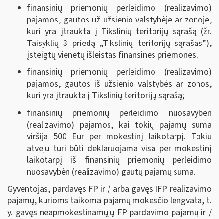
finansinių priemonių perleidimo (realizavimo)
pajamos, gautos už užsienio valstybėje ar zonoje,
kuri yra įtraukta į Tikslinių teritorijų sąrašą (žr.
Taisyklių 3 priedą „Tikslinių teritorijų sąrašas
”
),
įsteigtų vienetų išleistas finansines priemones;
finansinių priemonių perleidimo (realizavimo)
pajamos, gautos iš užsienio valstybės ar zonos,
kuri yra įtraukta į Tikslinių teritorijų sąrašą;
finansinių priemonių perleidimo nuosavybėn
(realizavimo) pajamos, kai tokių pajamų suma
viršija 500 Eur per mokestinį laikotarpį. Tokiu
atveju turi būti deklaruojama visa per mokestinį
laikotarpį iš finansinių priemonių perleidimo
nuosavybėn (realizavimo) gautų pajamų suma.
Gyventojas, pardavęs FP ir / arba gavęs IFP realizavimo
pajamų, kurioms taikoma pajamų mokesčio lengvata, t.
y. gavęs neapmokestinamųjų FP pardavimo pajamų ir /