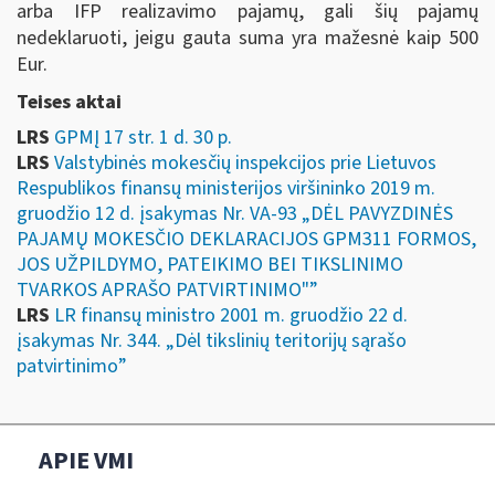
arba IFP realizavimo pajamų, gali šių pajamų
nedeklaruoti, jeigu gauta suma yra mažesnė kaip 500
Eur.
Teises aktai
LRS
GPMĮ 17 str. 1 d. 30 p.
LRS
Valstybinės mokesčių inspekcijos prie Lietuvos
Respublikos finansų ministerijos viršininko 2019 m.
gruodžio 12 d. įsakymas Nr. VA-93 „DĖL PAVYZDINĖS
PAJAMŲ MOKESČIO DEKLARACIJOS GPM311 FORMOS,
JOS UŽPILDYMO, PATEIKIMO BEI TIKSLINIMO
TVARKOS APRAŠO PATVIRTINIMO"”
LRS
LR finansų ministro 2001 m. gruodžio 22 d.
įsakymas Nr. 344. „Dėl tikslinių teritorijų sąrašo
patvirtinimo”
APIE VMI