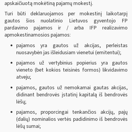
apskaičiuotą mokėtiną pajamų mokestį.
Turi būti deklaruojamos per mokestinį laikotarpį
gautos šios nuolatinio Lietuvos gyventojo FP
pardavimo pajamos ir / arba IFP realizavimo
apmokestinamosios pajamos:
pajamos yra gautos už akcijas, perleistas
nuosavybėn jas išleidusiam vienetui (emitentui);
pajamos už vertybinius popierius yra gautos
vieneto (bet kokios teisinės formos) likvidavimo
atveju;
pajamos, gautos už nemokamai gautas akcijas,
didinant bendrovės įstatinį kapitalą iš bendrovės
lėšų;
pajamos, proporcingai tenkančios akcijų, pajų
(dalių) nominalios vertės padidinimo iš bendrovės
lėšų sumai;