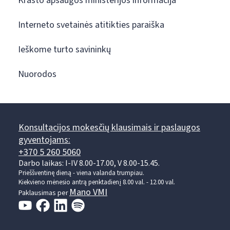
Krašto apsaugos ministerijos informacija
Interneto svetainės atitikties paraiška
Ieškome turto savininkų
Nuorodos
Konsultacijos mokesčių klausimais ir paslaugos
gyventojams:
+370 5 260 5060
Darbo laikas: I-IV 8.00-17.00, V 8.00-15.45.
Prieššventinę dieną - viena valanda trumpiau.
Kiekvieno mėnesio antrą penktadienį 8.00 val. - 12.00 val.
Mano VMI
Paklausimas per