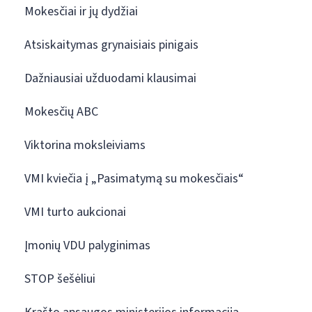
Mokesčiai ir jų dydžiai
Atsiskaitymas grynaisiais pinigais
Dažniausiai užduodami klausimai
Mokesčių ABC
Viktorina moksleiviams
VMI kviečia į „Pasimatymą su mokesčiais“
VMI turto aukcionai
Įmonių VDU palyginimas
STOP šešėliui