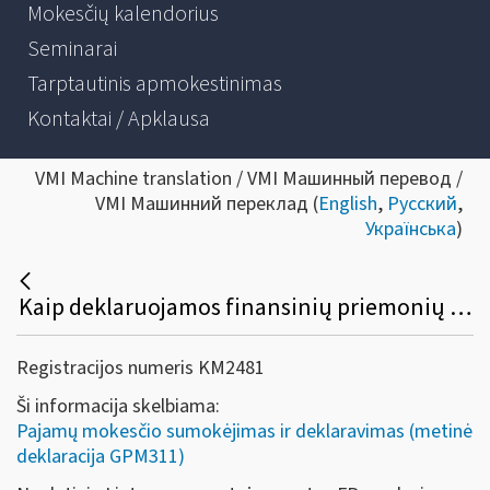
Mokesčių kalendorius
Seminarai
Tarptautinis apmokestinimas
Kontaktai / Apklausa
VMI Machine translation / VMI Машинный перевод /
VMI Машинний переклад (
English
,
Русский
,
Українська
)
Kaip deklaruojamos finansinių priemonių pardavimo ar kitokio perleidimo nuosavybėn pajamos, kai jos gaunamos ne per investicinę sąskaitą?
Registracijos numeris KM2481
Ši informacija skelbiama:
Pajamų mokesčio sumokėjimas ir deklaravimas (metinė
deklaracija GPM311)