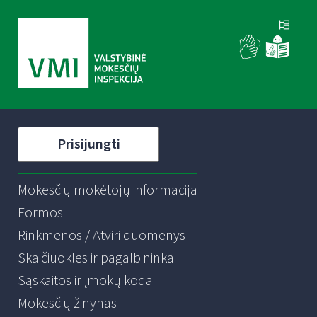
Prisijungti
Mokesčių mokėtojų informacija
Formos
Rinkmenos / Atviri duomenys
Skaičiuoklės ir pagalbininkai
Sąskaitos ir įmokų kodai
Mokesčių žinynas