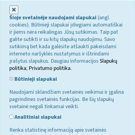
Uždaryti
Šioje svetainėje naudojami slapukai
(angl.
cookies). Būtinieji slapukai įdiegiami automatiškai
ir jiems nėra reikalingas Jūsų sutikimas. Taip pat
galite sutikti ir su kitų slapukų naudojimu. Savo
sutikimą bet kada galėsite atšaukti pakeisdami
interneto naršyklės nustatymus ir ištrindami
įrašytus slapukus. Daugiau informacijos
Slapukų
politika
;
Privatumo politika.
Būtinieji slapukai
Naudojami sklandžiam svetainės veikimui ir įgalina
pagrindines svetainės funkcijas. Be šių slapukų
svetainė negali tinkamai veikti.
Analitiniai slapukai
Renka statistinę informaciją apie svetainės