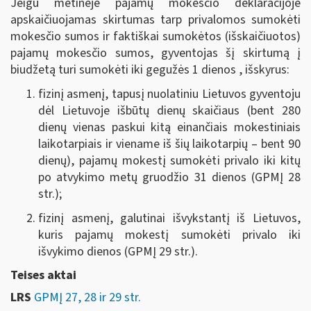
Jeigu metinėje pajamų mokesčio deklaracijoje
apskaičiuojamas skirtumas tarp privalomos sumokėti
mokesčio sumos ir faktiškai sumokėtos (išskaičiuotos)
pajamų mokesčio sumos, gyventojas šį skirtumą į
biudžetą turi sumokėti iki gegužės 1 dienos , išskyrus:
fizinį asmenį, tapusį nuolatiniu Lietuvos gyventoju
dėl Lietuvoje išbūtų dienų skaičiaus (bent 280
dienų vienas paskui kitą einančiais mokestiniais
laikotarpiais ir viename iš šių laikotarpių – bent 90
dienų), pajamų mokestį sumokėti privalo iki kitų
po atvykimo metų gruodžio 31 dienos (GPMĮ 28
str.);
fizinį asmenį, galutinai išvykstantį iš Lietuvos,
kuris pajamų mokestį sumokėti privalo iki
išvykimo dienos (GPMĮ 29 str.).
Teises aktai
LRS
GPMĮ 27, 28 ir 29 str.