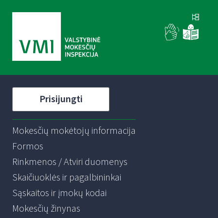
Prisijungti
Mokesčių mokėtojų informacija
Formos
Rinkmenos / Atviri duomenys
Skaičiuoklės ir pagalbininkai
Sąskaitos ir įmokų kodai
Mokesčių žinynas