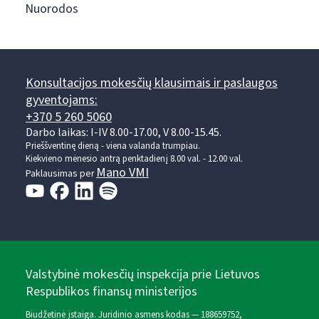
Nuorodos
Konsultacijos mokesčių klausimais ir paslaugos
gyventojams:
+370 5 260 5060
Darbo laikas: I-IV 8.00-17.00, V 8.00-15.45.
Prieššventinę dieną - viena valanda trumpiau.
Kiekvieno mėnesio antrą penktadienį 8.00 val. - 12.00 val.
Mano VMI
Paklausimas per
Valstybinė mokesčių inspekcija prie Lietuvos
Respublikos finansų ministerijos
Biudžetinė įstaiga. Juridinio asmens kodas — 188659752,