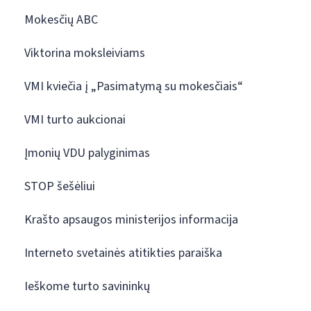
Mokesčių ABC
Viktorina moksleiviams
VMI kviečia į „Pasimatymą su mokesčiais“
VMI turto aukcionai
Įmonių VDU palyginimas
STOP šešėliui
Krašto apsaugos ministerijos informacija
Interneto svetainės atitikties paraiška
Ieškome turto savininkų