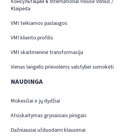
Консультации в International House Vilnius /
Klaipėda
VMI teikiamos paslaugos
VMI kliento profilis
VMI skaitmeninė transformacija
Vienas langelis prievolėms valstybei sumokėti
NAUDINGA
Mokesčiai ir jų dydžiai
Atsiskaitymas grynaisiais pinigais
Dažniausiai užduodami klausimai