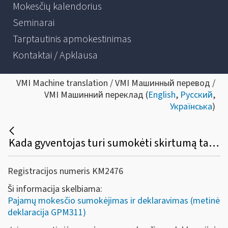
Mokesčių kalendorius
Seminarai
Tarptautinis apmokestinimas
Kontaktai / Apklausa
VMI Machine translation / VMI Машинный перевод /
VMI Машинний переклад (
English
,
Русский
,
Українська
)
Kada gyventojas turi sumokėti skirtumą tarp privalomos sumokėti mokesčio sumos ir faktiškai sumokėtos pajamų mokesčio sumos, jeigu metinėje pajamų mokesčio deklaracijoje apskaičiuojamas minėtas skirtumas?
Registracijos numeris KM2476
Ši informacija skelbiama:
Pajamų mokesčio sumokėjimas ir deklaravimas (metinė
deklaracija GPM311)