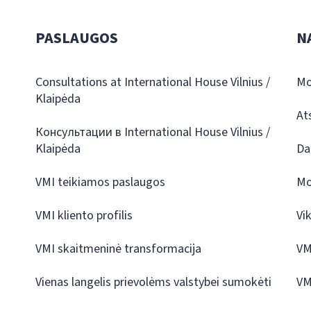
PASLAUGOS
N
Consultations at International House Vilnius /
Mo
Klaipėda
At
Консультации в International House Vilnius /
Klaipėda
Da
VMI teikiamos paslaugos
Mo
VMI kliento profilis
Vi
VMI skaitmeninė transformacija
VM
Vienas langelis prievolėms valstybei sumokėti
VM