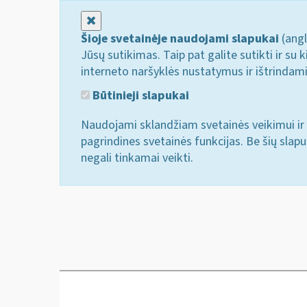
Uždaryti
Šioje svetainėje naudojami slapukai
(angl
Jūsų sutikimas. Taip pat galite sutikti ir s
interneto naršyklės nustatymus ir ištrindam
Būtinieji slapukai
Naudojami sklandžiam svetainės veikimui ir 
pagrindines svetainės funkcijas. Be šių slap
negali tinkamai veikti.