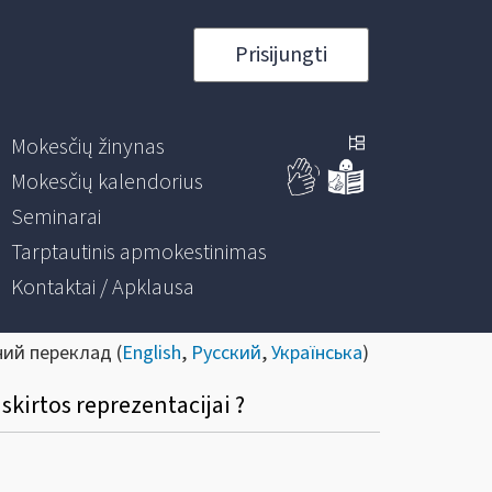
Prisijungti
Mokesčių žinynas
Mokesčių kalendorius
Seminarai
Tarptautinis apmokestinimas
Kontaktai / Apklausa
ний переклад (
English
,
Русский
,
Українська
)
skirtos reprezentacijai ?