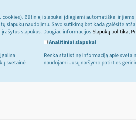
. cookies). Būtinieji slapukai įdiegiami automatiškai ir jiems
u kitų slapukų naudojimu. Savo sutikimą bet kada galėsite atš
i įrašytus slapukus. Daugiau informacijos
Slapukų politika
;
Pr
Analitiniai slapukai
įgalina
Renka statistinę informaciją apie svetai
ukų svetainė
naudojami Jūsų naršymo patirties gerini