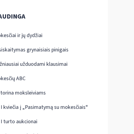
AUDINGA
kesčiai ir jų dydžiai
siskaitymas grynaisiais pinigais
žniausiai užduodami klausimai
kesčių ABC
ktorina moksleiviams
I kviečia į „Pasimatymą su mokesčiais“
I turto aukcionai