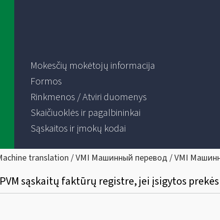
Mokesčių mokėtojų informacija
Formos
Rinkmenos / Atviri duomenys
Skaičiuoklės ir pagalbininkai
Sąskaitos ir įmokų kodai
Machine translation / VMI Машинный перевод / VMI Машин
M sąskaitų faktūrų registre, jei įsigytos prekės 