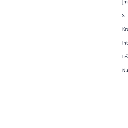
Įm
ST
Kr
In
Ie
Nu