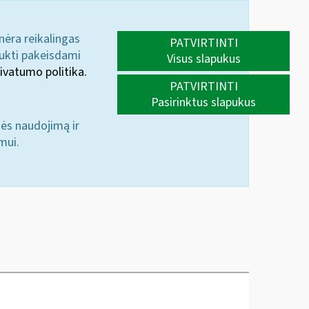
 nėra reikalingas
PATVIRTINTI
aukti pakeisdami
Visus slapukus
ivatumo politika.
PATVIRTINTI
Pasirinktus slapukus
nės naudojimą ir
mui.