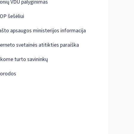
onių VDU palyginimas
OP šešėliui
ašto apsaugos ministerijos informacija
terneto svetainės atitikties paraiška
škome turto savininkų
orodos