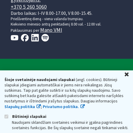
+370 5 260 5060
Darbo laikas: I-IV 8.00-17.00, V 8.00-15.45.
Prieššventinę dieną - viena valanda trumpiau.
Kiekvieno mėnesio antrą penktadienį 8.00 val. - 12.00 val.
Mano VMI
Paklausimas per
Valstybinė mokesčių inspekcija prie Lietuvos
U
Respublikos finansų ministerijos
Šioje svetainėje naudojami slapukai
(angl. cookies). Būtinieji
slapukai įdiegiami automatiškai ir jiems nėra reikalingas Jūsų
Biudžetinė įstaiga. Juridinio asmens kodas — 188659752,
sutikimas. Taip pat galite sutikti ir su kitų slapukų naudojimu. Savo
adresas: Vasario 16-osios g. 14, 01107 Vilnius, Lietuva, el.paštas:
sutikimą bet kada galėsite atšaukti pakeisdami interneto naršyklės
vmi@vmi.lt
, E. pristatymo dėžutės adresas 188659752
nustatymus ir ištrindami įrašytus slapukus. Daugiau informacijos
Duomenys apie Valstybinę mokesčių inspekciją prie Lietuvos
Slapukų politika
;
Privatumo politika.
Respublikos finansų ministerijos kaupiami ir saugomi Juridinių
asmenų registre
Būtinieji slapukai
Naudojami sklandžiam svetainės veikimui ir įgalina pagrindines
svetainės funkcijas. Be šių slapukų svetainė negali tinkamai veikti.