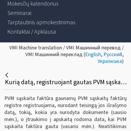
Mokesčių kalendorius
Seminarai
Tarptautinis apmokestinimas
Kontaktai / Apklausa
VMI Machine translation / VMI Машинный перевод /
VMI Машинний переклад (
English
,
Русский
,
Українська
)
Kurią datą, registruojant gautas PVM sąskaitas faktūras i.SAF reikia nurodyti - PVM sąskaitos faktūros išrašymo (pvz., sausio), ar PVM sąskaitos faktūros gavimo datą (pvz., vasario)?
PVM sąskaita faktūra gaunamų PVM sąskaitų faktūrų
registre registruojama, nurodant teisingą jos išrašymo
datą, tokią, kokia yra nurodyta dokumente (sausio
mėn.), o įtraukimo į apskaitą rodoma data, kai PVM
sąskaita faktūra gauta (vasario mėn.). Neatitikimas