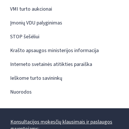
VMI turto aukcionai
Įmonių VDU palyginimas
STOP šešėliui
Krašto apsaugos ministerijos informacija
Interneto svetainės atitikties paraiška
Ieškome turto savininkų
Nuorodos
Konsultacijos mokesčių klausimais ir paslaugos
gyventojams: