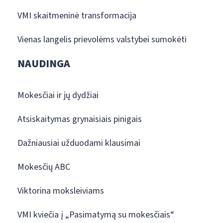
VMI skaitmeninė transformacija
Vienas langelis prievolėms valstybei sumokėti
NAUDINGA
Mokesčiai ir jų dydžiai
Atsiskaitymas grynaisiais pinigais
Dažniausiai užduodami klausimai
Mokesčių ABC
Viktorina moksleiviams
VMI kviečia į „Pasimatymą su mokesčiais“