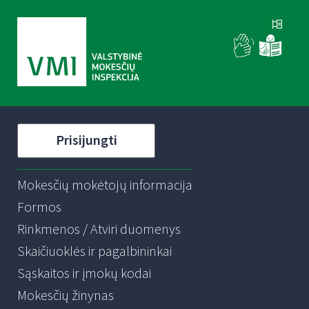
Prisijungti
Mokesčių mokėtojų informacija
Formos
Rinkmenos / Atviri duomenys
Skaičiuoklės ir pagalbininkai
Sąskaitos ir įmokų kodai
Mokesčių žinynas