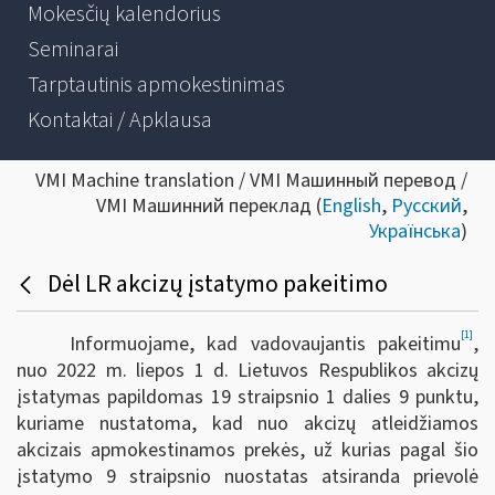
Mokesčių kalendorius
Seminarai
Tarptautinis apmokestinimas
Kontaktai / Apklausa
VMI Machine translation / VMI Машинный перевод /
VMI Машинний переклад (
English
,
Русский
,
Українська
)
Dėl LR akcizų įstatymo pakeitimo
[1]
Informuojame, kad vadovaujantis pakeitimu
,
nuo 2022 m. liepos 1 d. Lietuvos Respublikos akcizų
įstatymas papildomas 19 straipsnio 1 dalies 9 punktu,
kuriame nustatoma, kad nuo akcizų atleidžiamos
akcizais apmokestinamos prekės, už kurias pagal šio
įstatymo 9 straipsnio nuostatas atsiranda prievolė