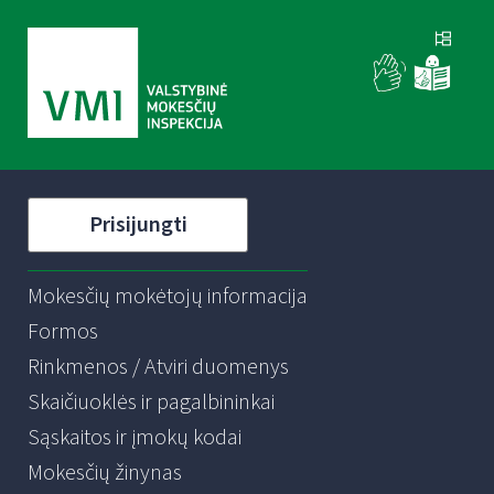
Prisijungti
Mokesčių mokėtojų informacija
Formos
Rinkmenos / Atviri duomenys
Skaičiuoklės ir pagalbininkai
Sąskaitos ir įmokų kodai
Mokesčių žinynas