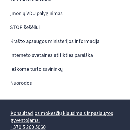
Įmonių VDU palyginimas
STOP šešėliui
Krašto apsaugos ministerijos informacija
Interneto svetainės atitikties paraiška
Ieškome turto savininkų
Nuorodos
Konsultacijos mokesčių klausimais ir paslaugos
gyventojams:
+370 5 260 5060