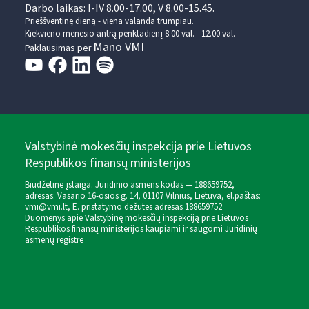
Darbo laikas: I-IV 8.00-17.00, V 8.00-15.45.
Prieššventinę dieną - viena valanda trumpiau.
Kiekvieno mėnesio antrą penktadienį 8.00 val. - 12.00 val.
Mano VMI
Paklausimas per
Valstybinė mokesčių inspekcija prie Lietuvos
Respublikos finansų ministerijos
Biudžetinė įstaiga. Juridinio asmens kodas — 188659752,
adresas: Vasario 16-osios g. 14, 01107 Vilnius, Lietuva, el.paštas:
vmi@vmi.lt
, E. pristatymo dėžutės adresas 188659752
Duomenys apie Valstybinę mokesčių inspekciją prie Lietuvos
Respublikos finansų ministerijos kaupiami ir saugomi Juridinių
asmenų registre