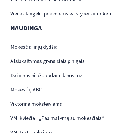
Vienas langelis prievolėms valstybei sumokėti
NAUDINGA
Mokesčiai ir jų dydžiai
Atsiskaitymas grynaisiais pinigais
Dažniausiai užduodami klausimai
Mokesčių ABC
Viktorina moksleiviams
VMI kviečia į „Pasimatymą su mokesčiais“
VMI turto aukcionai