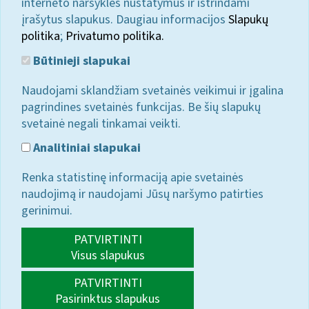
interneto naršyklės nustatymus ir ištrindami
įrašytus slapukus. Daugiau informacijos
Slapukų
politika
;
Privatumo politika.
Būtinieji slapukai
Naudojami sklandžiam svetainės veikimui ir įgalina
pagrindines svetainės funkcijas. Be šių slapukų
svetainė negali tinkamai veikti.
Analitiniai slapukai
Renka statistinę informaciją apie svetainės
naudojimą ir naudojami Jūsų naršymo patirties
gerinimui.
PATVIRTINTI
Visus slapukus
PATVIRTINTI
Pasirinktus slapukus