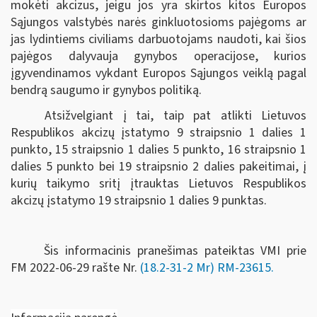
mokėti akcizus, jeigu jos yra skirtos kitos Europos
Sąjungos valstybės narės ginkluotosioms pajėgoms ar
jas lydintiems civiliams darbuotojams naudoti, kai šios
pajėgos dalyvauja gynybos operacijose, kurios
įgyvendinamos vykdant Europos Sąjungos veiklą pagal
bendrą saugumo ir gynybos politiką.
Atsižvelgiant į tai, taip pat atlikti Lietuvos
Respublikos akcizų įstatymo 9 straipsnio 1 dalies 1
punkto, 15 straipsnio 1 dalies 5 punkto, 16 straipsnio 1
dalies 5 punkto bei 19 straipsnio 2 dalies pakeitimai, į
kurių taikymo sritį įtrauktas Lietuvos Respublikos
akcizų įstatymo 19 straipsnio 1 dalies 9 punktas.
Šis informacinis pranešimas pateiktas VMI prie
FM
2022-06-29 rašte Nr.
(18.2-31-2 Mr) RM-23615
.