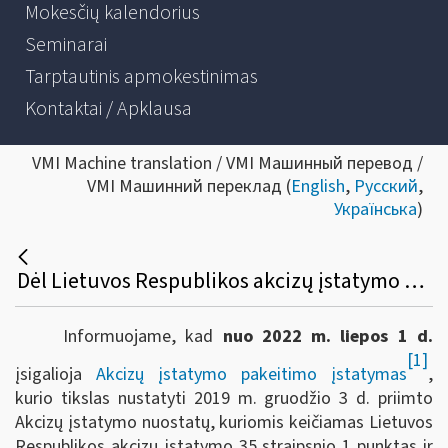
Mokesčių kalendorius
Seminarai
Tarptautinis apmokestinimas
Kontaktai / Apklausa
VMI Machine translation / VMI Машинный перевод /
VMI Машинний переклад (
English
,
Русский
,
Українська
)
Dėl Lietuvos Respublikos akcizų įstatymo pakeitimo nuo 2022 m. liepos 1 d.
Informuojame, kad
nuo 2022 m. liepos 1 d.
[1]
įsigalioja
Akcizų įstatymo pakeitimo įstatymas
,
kurio tikslas nustatyti 2019 m. gruodžio 3 d. priimto
Akcizų įstatymo nuostatų, kuriomis keičiamas Lietuvos
Respublikos akcizų įstatymo 35 straipsnio 1 punktas ir