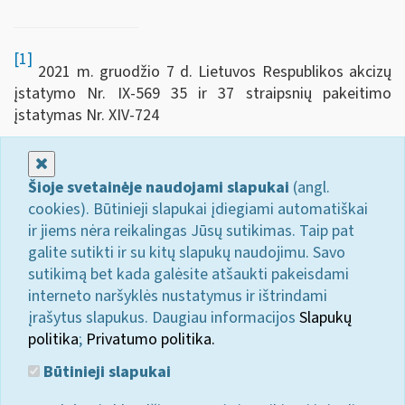
[1]
2021 m. gruodžio 7 d. Lietuvos Respublikos akcizų
įstatymo Nr. IX-569 35 ir 37 straipsnių pakeitimo
įstatymas Nr. XIV‑724
Uždaryti
Šioje svetainėje naudojami slapukai
(angl.
cookies). Būtinieji slapukai įdiegiami automatiškai
ir jiems nėra reikalingas Jūsų sutikimas. Taip pat
galite sutikti ir su kitų slapukų naudojimu. Savo
sutikimą bet kada galėsite atšaukti pakeisdami
interneto naršyklės nustatymus ir ištrindami
įrašytus slapukus. Daugiau informacijos
Slapukų
politika
;
Privatumo politika.
Būtinieji slapukai