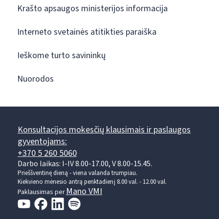
Krašto apsaugos ministerijos informacija
Interneto svetainės atitikties paraiška
Ieškome turto savininkų
Nuorodos
Konsultacijos mokesčių klausimais ir paslaugos
gyventojams:
+370 5 260 5060
Darbo laikas: I-IV 8.00-17.00, V 8.00-15.45.
Prieššventinę dieną - viena valanda trumpiau.
Kiekvieno mėnesio antrą penktadienį 8.00 val. - 12.00 val.
Mano VMI
Paklausimas per