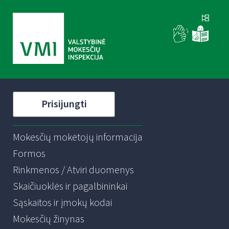
Prisijungti
Mokesčių mokėtojų informacija
Formos
Rinkmenos / Atviri duomenys
Skaičiuoklės ir pagalbininkai
Sąskaitos ir įmokų kodai
Mokesčių žinynas