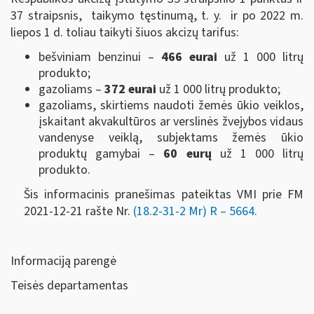
37 straipsnis, taikymo tęstinumą, t. y. ir po 2022 m.
liepos 1 d. toliau taikyti šiuos akcizų tarifus:
bešviniam benzinui –
466 eurai
už 1 000 litrų
produkto;
gazoliams –
372 eurai
už 1 000 litrų produkto;
gazoliams, skirtiems naudoti žemės ūkio veiklos,
įskaitant akvakultūros ar verslinės žvejybos vidaus
vandenyse veiklą, subjektams žemės ūkio
produktų gamybai –
60 eurų
už 1 000 litrų
produkto.
Šis informacinis pranešimas pateiktas VMI prie FM
2021-12-21 rašte Nr.
(18.2-31-2 Mr) R – 5664.
Informaciją parengė
Teisės departamentas