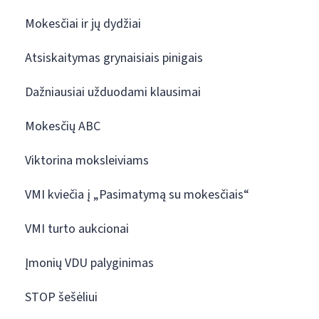
Mokesčiai ir jų dydžiai
Atsiskaitymas grynaisiais pinigais
Dažniausiai užduodami klausimai
Mokesčių ABC
Viktorina moksleiviams
VMI kviečia į „Pasimatymą su mokesčiais“
VMI turto aukcionai
Įmonių VDU palyginimas
STOP šešėliui