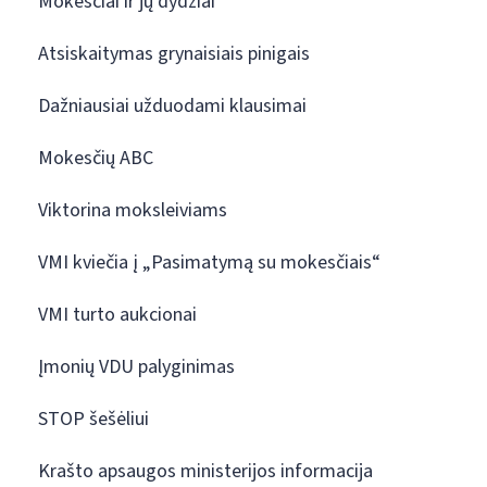
Mokesčiai ir jų dydžiai
Atsiskaitymas grynaisiais pinigais
Dažniausiai užduodami klausimai
Mokesčių ABC
Viktorina moksleiviams
VMI kviečia į „Pasimatymą su mokesčiais“
VMI turto aukcionai
Įmonių VDU palyginimas
STOP šešėliui
Krašto apsaugos ministerijos informacija