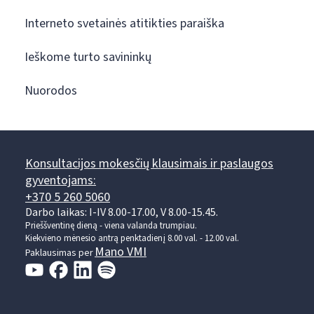
Interneto svetainės atitikties paraiška
Ieškome turto savininkų
Nuorodos
Konsultacijos mokesčių klausimais ir paslaugos
gyventojams:
+370 5 260 5060
Darbo laikas: I-IV 8.00-17.00, V 8.00-15.45.
Prieššventinę dieną - viena valanda trumpiau.
Kiekvieno mėnesio antrą penktadienį 8.00 val. - 12.00 val.
Mano VMI
Paklausimas per