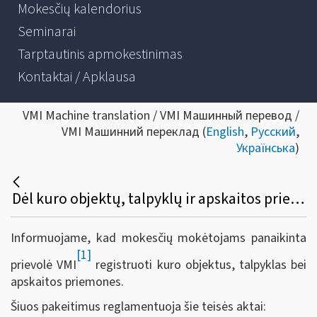
Mokesčių kalendorius
Seminarai
Tarptautinis apmokestinimas
Kontaktai / Apklausa
VMI Machine translation / VMI Машинный перевод /
VMI Машинний переклад (
English
,
Русский
,
Українська
)
Dėl kuro objektų, talpyklų ir apskaitos priemonių registravimo funkcijos panaikinimo
Informuojame, kad mokesčių mokėtojams panaikinta
[1]
prievolė VMI
registruoti kuro objektus, talpyklas bei
apskaitos priemones.
Šiuos pakeitimus reglamentuoja šie teisės aktai: