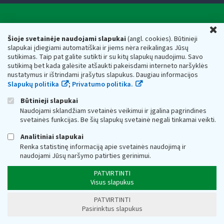
Valstybinė mokesčių inspekcija prie Lietuvos
U
Respublikos finansų ministerijos
Šioje svetainėje naudojami slapukai
(angl. cookies). Būtinieji
slapukai įdiegiami automatiškai ir jiems nėra reikalingas Jūsų
Biudžetinė įstaiga. Juridinio asmens kodas — 188659752,
sutikimas. Taip pat galite sutikti ir su kitų slapukų naudojimu. Savo
adresas: Vasario 16-osios g. 14, 01107 Vilnius, Lietuva, el.paštas:
sutikimą bet kada galėsite atšaukti pakeisdami interneto naršyklės
vmi@vmi.lt
, E. pristatymo dėžutės adresas 188659752
nustatymus ir ištrindami įrašytus slapukus. Daugiau informacijos
Duomenys apie Valstybinę mokesčių inspekciją prie Lietuvos
Slapukų politika
;
Privatumo politika.
Respublikos finansų ministerijos kaupiami ir saugomi Juridinių
asmenų registre
Būtinieji slapukai
Naudojami sklandžiam svetainės veikimui ir įgalina pagrindines
svetainės funkcijas. Be šių slapukų svetainė negali tinkamai veikti.
Analitiniai slapukai
Renka statistinę informaciją apie svetainės naudojimą ir
naudojami Jūsų naršymo patirties gerinimui.
PATVIRTINTI
Visus slapukus
PATVIRTINTI
Pasirinktus slapukus