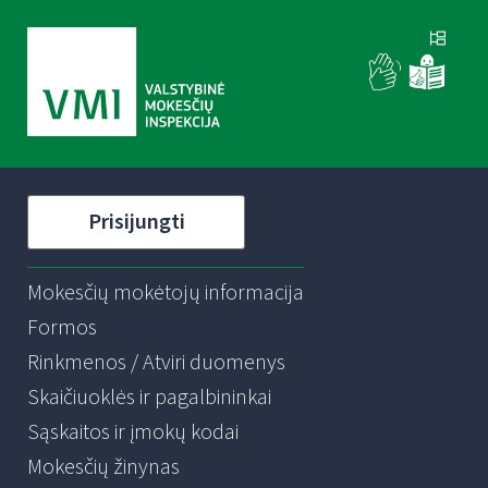
Prisijungti
Mokesčių mokėtojų informacija
Formos
Rinkmenos / Atviri duomenys
Skaičiuoklės ir pagalbininkai
Sąskaitos ir įmokų kodai
Mokesčių žinynas