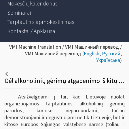
Mokesčių kalendorius
Seminarai
Tarptautinis apmokestinimas
Kontaktai / Apklausa
VMI Machine translation / VMI Машинный перевод /
VMI Машинний переклад (
English
,
Русский
,
Українська
)
Dėl alkoholinių gėrimų atgabenimo iš kitų Europos sąjungos valstybių narių į tarptautines parodas Lietuvoje bei akcizų sumokėjimo
Atsižvelgdami į tai, kad Lietuvoje nuolat
organizuojamos tarptautinės alkoholinių gėrimų
parodos, kuriose neparduodami, tačiau
demonstruojami ir degustuojami ne tik Lietuvoje, bet ir
kitose Europos Sąjungos valstybėse narėse (toliau –