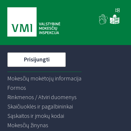
Prisijungti
Mokesčių mokėtojų informacija
Formos
Rinkmenos / Atviri duomenys
Skaičiuoklės ir pagalbininkai
Sąskaitos ir įmokų kodai
Mokesčių žinynas