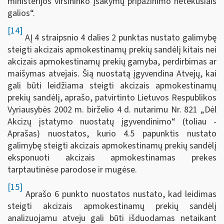
ministerijos viršininko įsakymų pripažinimo netekusiais
galios“.
[14]
AĮ 4 straipsnio 4 dalies 2 punktas nustato galimybę
steigti akcizais apmokestinamų prekių sandėlį kitais nei
akcizais apmokestinamų prekių gamyba, perdirbimas ar
maišymas atvejais. Šią nuostatą įgyvendina Atvejų, kai
gali būti leidžiama steigti akcizais apmokestinamų
prekių sandėlį, aprašo, patvirtinto Lietuvos Respublikos
Vyriausybės 2002 m. birželio 4 d. nutarimu Nr. 821 „Dėl
Akcizų įstatymo nuostatų įgyvendinimo“ (toliau -
Aprašas) nuostatos, kurio 4.5 papunktis nustato
galimybę steigti akcizais apmokestinamų prekių sandėlį
eksponuoti akcizais apmokestinamas prekes
tarptautinėse parodose ir mugėse.
[15]
Aprašo 6 punkto nuostatos nustato, kad leidimas
steigti akcizais apmokestinamų prekių sandėlį
analizuojamu atveju gali būti išduodamas netaikant