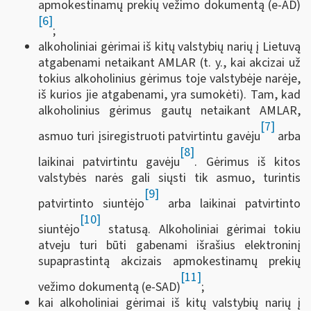
apmokestinamų prekių vežimo dokumentą (e-AD)
[6]
;
alkoholiniai gėrimai iš kitų valstybių narių į Lietuvą
atgabenami netaikant AMLAR (t. y., kai akcizai už
tokius alkoholinius gėrimus toje valstybėje narėje,
iš kurios jie atgabenami, yra sumokėti). Tam, kad
alkoholinius gėrimus gautų netaikant AMLAR,
[7]
asmuo turi įsiregistruoti patvirtintu gavėju
arba
[8]
laikinai patvirtintu gavėju
. Gėrimus iš kitos
valstybės narės gali siųsti tik asmuo, turintis
[9]
patvirtinto siuntėjo
arba laikinai patvirtinto
[10]
siuntėjo
statusą. Alkoholiniai gėrimai tokiu
atveju turi būti gabenami išrašius elektroninį
supaprastintą akcizais apmokestinamų prekių
[11]
vežimo dokumentą (e-SAD)
;
kai alkoholiniai gėrimai iš kitų valstybių narių į