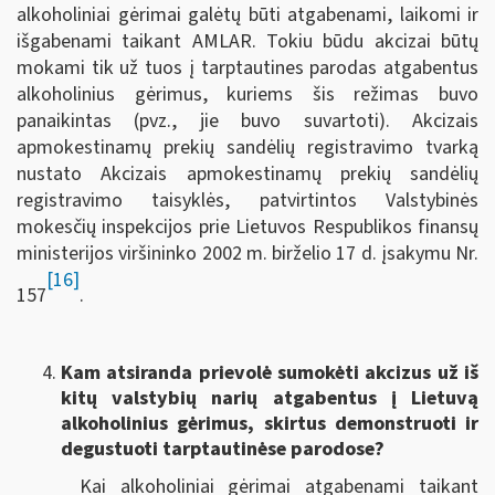
alkoholiniai gėrimai galėtų būti atgabenami, laikomi ir
išgabenami taikant AMLAR. Tokiu būdu akcizai būtų
mokami tik už tuos į tarptautines parodas atgabentus
alkoholinius gėrimus, kuriems šis režimas buvo
panaikintas (pvz., jie buvo suvartoti). Akcizais
apmokestinamų prekių sandėlių registravimo tvarką
nustato Akcizais apmokestinamų prekių sandėlių
registravimo taisyklės, patvirtintos Valstybinės
mokesčių inspekcijos prie Lietuvos Respublikos finansų
ministerijos viršininko 2002 m. birželio 17 d. įsakymu Nr.
[16]
157
.
Kam atsiranda prievolė sumokėti akcizus už iš
kitų valstybių narių atgabentus į Lietuvą
alkoholinius gėrimus, skirtus demonstruoti ir
degustuoti tarptautinėse parodose?
Kai alkoholiniai gėrimai atgabenami taikant