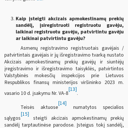
Kaip įsteigti akcizais apmokestinamų prekių
sandėlį, įsiregistruoti registruotu gavėju,
laikinai registruotu gavėju, patvirtintu gavėju
ar laikinai patvirtintu gavėju?
Asmenų registravimo registruotais gavėjais /
patvirtintais gavėjais ir jų išregistravimo tvarką nustato
Akcizais apmokestinamų prekių gavėjų ir siuntėjų
įregistravimo ir išregistravimo taisyklės, patvirtintos
Valstybinės mokesčių inspekcijos prie Lietuvos
Respublikos finansų ministerijos viršininko 2023 m.
[13]
vasario 10 d. įsakymu Nr. VA-8
.
[14]
Teisės aktuose
numatytos specialios
[15]
sąlygos
steigti akcizais apmokestinamų prekių
sandėlį tarptautinėse parodose. Įsteigus tokį sandėlį,