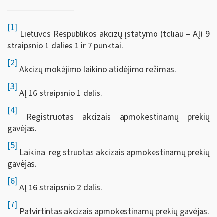
[1]
Lietuvos Respublikos akcizų įstatymo (toliau – AĮ) 9
straipsnio 1 dalies 1 ir 7 punktai.
[2]
Akcizų mokėjimo laikino atidėjimo režimas.
[3]
AĮ 16 straipsnio 1 dalis.
[4]
Registruotas akcizais apmokestinamų prekių
gavėjas.
[5]
Laikinai registruotas akcizais apmokestinamų prekių
gavėjas.
[6]
AĮ 16 straipsnio 2 dalis.
[7]
Patvirtintas akcizais apmokestinamų prekių gavėjas.