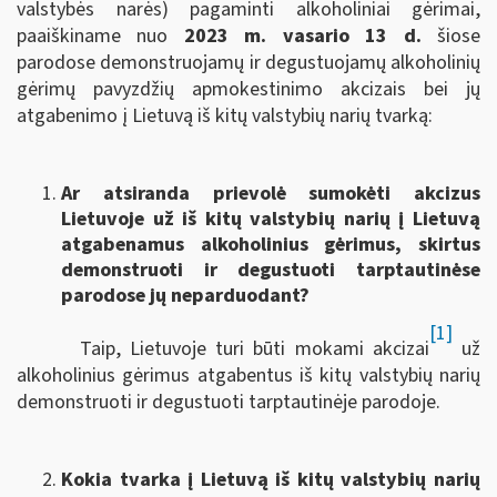
valstybės narės) pagaminti alkoholiniai gėrimai,
paaiškiname nuo
2023 m. vasario 13 d.
šiose
parodose demonstruojamų ir degustuojamų alkoholinių
gėrimų pavyzdžių apmokestinimo akcizais bei jų
atgabenimo į Lietuvą iš kitų valstybių narių tvarką:
Ar atsiranda prievolė sumokėti akcizus
Lietuvoje už iš kitų valstybių narių į Lietuvą
atgabenamus alkoholinius gėrimus, skirtus
demonstruoti ir degustuoti tarptautinėse
parodose jų neparduodant?
[1]
Taip, Lietuvoje turi būti mokami akcizai
už
alkoholinius gėrimus atgabentus iš kitų valstybių narių
demonstruoti ir degustuoti tarptautinėje parodoje.
Kokia tvarka į Lietuvą iš kitų valstybių narių