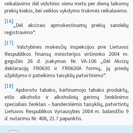
reikalavimo dėl vidutinio vienu metu per dieną laikomų
prekių kiekio, bei veiklos vykdymo trukmės reikalavimo.
[16]
„Dėl akcizais apmokestinamų prekių sandėlių
registravimo“.
[17]
Valstybinės mokesčių inspekcijos prie Lietuvos
Respublikos finansų ministerijos viršininko 2004 m.
gegužės 26 d. įsakymas Nr. VA-106 „Dėl Akcizų
deklaracijų FR0630 ir FR0630A formų, jų priedų
užpildymo ir pateikimo taisyklių patvirtinimo“.
[18]
Apdoroto tabako, kaitinamojo tabako produktų,
etilo alkoholio ir alkoholinių gėrimų ženklinimo
specialiais ženklais – banderolėmis taisyklių, patvirtintų
Lietuvos Respublikos Vyriausybės 2004 m. balandžio 9
d. nutarimu Nr. 408, 21.7 papunktis.