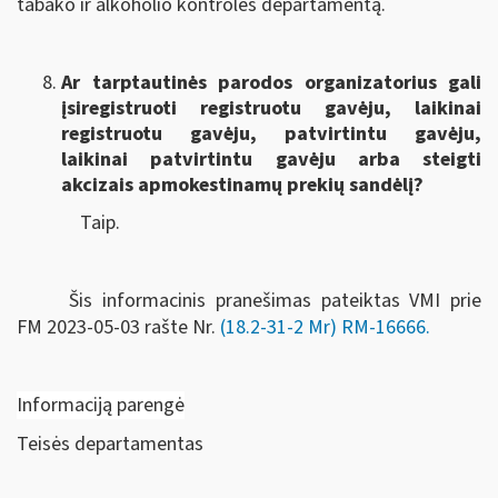
tabako ir alkoholio kontrolės departamentą.
Ar tarptautinės parodos organizatorius gali
įsiregistruoti registruotu gavėju, laikinai
registruotu gavėju, patvirtintu gavėju,
laikinai patvirtintu gavėju arba steigti
akcizais apmokestinamų prekių sandėlį?
Taip.
Šis informacinis pranešimas pateiktas VMI prie
FM
2023-05-03 rašte Nr.
(18.2-31-2 Mr) RM-16666
.
Informaciją parengė
Teisės departamentas