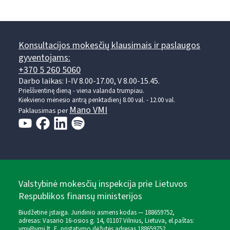
Konsultacijos mokesčių klausimais ir paslaugos
gyventojams:
+370 5 260 5060
Darbo laikas: I-IV 8.00-17.00, V 8.00-15.45.
Prieššventinę dieną - viena valanda trumpiau.
Kiekvieno mėnesio antrą penktadienį 8.00 val. - 12.00 val.
Mano VMI
Paklausimas per
Valstybinė mokesčių inspekcija prie Lietuvos
Respublikos finansų ministerijos
Biudžetinė įstaiga. Juridinio asmens kodas — 188659752,
adresas: Vasario 16-osios g. 14, 01107 Vilnius, Lietuva, el.paštas:
vmi@vmi.lt
, E. pristatymo dėžutės adresas 188659752