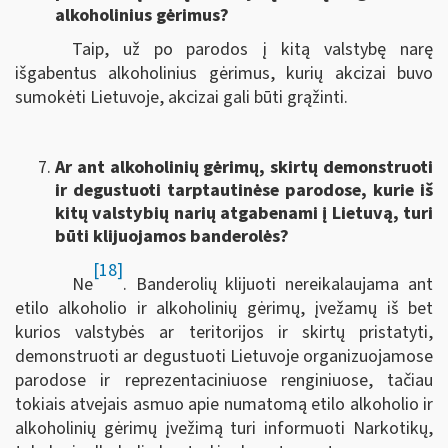
alkoholinius gėrimus?
Taip, už po parodos į kitą valstybę narę
išgabentus alkoholinius gėrimus, kurių akcizai buvo
sumokėti Lietuvoje, akcizai gali būti grąžinti.
Ar ant alkoholinių gėrimų, skirtų demonstruoti
ir degustuoti tarptautinėse parodose, kurie iš
kitų valstybių narių atgabenami į Lietuvą, turi
būti klijuojamos banderolės?
[18]
Ne
. Banderolių klijuoti nereikalaujama ant
etilo alkoholio ir alkoholinių gėrimų, įvežamų iš bet
kurios valstybės ar teritorijos ir skirtų pristatyti,
demonstruoti ar degustuoti Lietuvoje organizuojamose
parodose ir reprezentaciniuose renginiuose, tačiau
tokiais atvejais asmuo apie numatomą etilo alkoholio ir
alkoholinių gėrimų įvežimą turi informuoti Narkotikų,