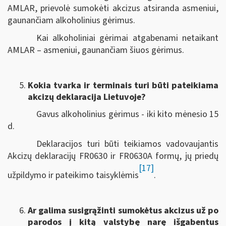
AMLAR, prievolė sumokėti akcizus atsiranda asmeniui,
gaunančiam alkoholinius gėrimus.
Kai alkoholiniai gėrimai atgabenami netaikant
AMLAR – asmeniui, gaunančiam šiuos gėrimus.
Kokia tvarka ir terminais turi būti pateikiama
akcizų deklaracija Lietuvoje?
Gavus alkoholinius gėrimus - iki kito mėnesio 15
d.
Deklaracijos turi būti teikiamos vadovaujantis
Akcizų deklaracijų FR0630 ir FR0630A formų, jų priedų
[17]
užpildymo ir pateikimo taisyklėmis
.
Ar galima susigrąžinti sumokėtus akcizus už po
parodos į kitą valstybę narę išgabentus