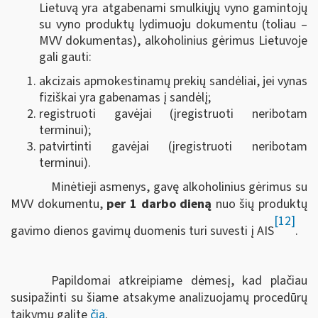
Lietuvą yra atgabenami smulkiųjų vyno gamintojų
su vyno produktų lydimuoju dokumentu (toliau –
MVV dokumentas), alkoholinius gėrimus Lietuvoje
gali gauti:
akcizais apmokestinamų prekių sandėliai, jei vynas
fiziškai yra gabenamas į sandėlį;
registruoti gavėjai (įregistruoti neribotam
terminui);
patvirtinti gavėjai (įregistruoti neribotam
terminui).
Minėtieji asmenys, gavę alkoholinius gėrimus su
MVV dokumentu,
per 1 darbo dieną
nuo šių produktų
[12]
gavimo dienos gavimų duomenis turi suvesti į AIS
.
Papildomai atkreipiame dėmesį, kad plačiau
susipažinti su šiame atsakyme analizuojamų procedūrų
taikymu galite
čia
.