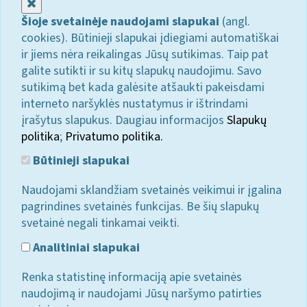
Uždaryti
Šioje svetainėje naudojami slapukai
(angl.
cookies). Būtinieji slapukai įdiegiami automatiškai
ir jiems nėra reikalingas Jūsų sutikimas. Taip pat
galite sutikti ir su kitų slapukų naudojimu. Savo
sutikimą bet kada galėsite atšaukti pakeisdami
interneto naršyklės nustatymus ir ištrindami
įrašytus slapukus. Daugiau informacijos
Slapukų
politika
;
Privatumo politika.
Būtinieji slapukai
Naudojami sklandžiam svetainės veikimui ir įgalina
pagrindines svetainės funkcijas. Be šių slapukų
svetainė negali tinkamai veikti.
Analitiniai slapukai
Renka statistinę informaciją apie svetainės
naudojimą ir naudojami Jūsų naršymo patirties