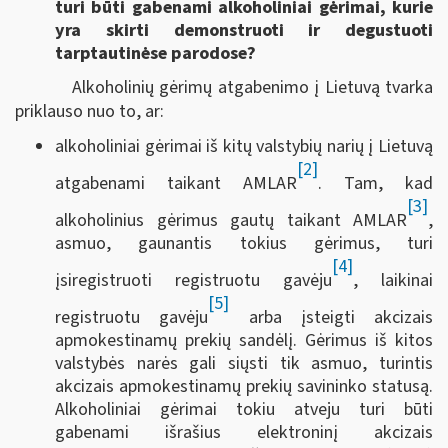
turi būti gabenami alkoholiniai gėrimai, kurie
yra skirti demonstruoti ir degustuoti
tarptautinėse parodose?
Alkoholinių gėrimų atgabenimo į Lietuvą tvarka
priklauso nuo to, ar:
alkoholiniai gėrimai iš kitų valstybių narių į Lietuvą
[2]
atgabenami taikant AMLAR
. Tam, kad
[3]
alkoholinius gėrimus gautų taikant AMLAR
,
asmuo, gaunantis tokius gėrimus, turi
[4]
įsiregistruoti registruotu gavėju
, laikinai
[5]
registruotu gavėju
arba įsteigti akcizais
apmokestinamų prekių sandėlį. Gėrimus iš kitos
valstybės narės gali siųsti tik asmuo, turintis
akcizais apmokestinamų prekių savininko statusą.
Alkoholiniai gėrimai tokiu atveju turi būti
gabenami išrašius elektroninį akcizais