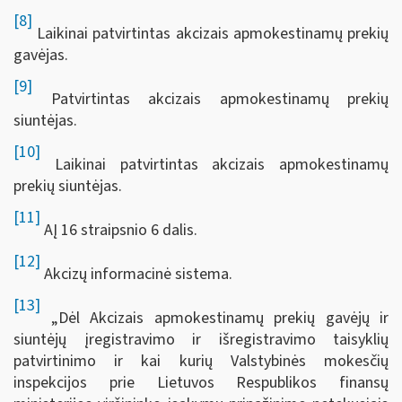
[8]
Laikinai patvirtintas akcizais apmokestinamų prekių
gavėjas.
[9]
Patvirtintas akcizais apmokestinamų prekių
siuntėjas.
[10]
Laikinai patvirtintas akcizais apmokestinamų
prekių siuntėjas.
[11]
AĮ 16 straipsnio 6 dalis.
[12]
Akcizų informacinė sistema.
[13]
„Dėl Akcizais apmokestinamų prekių gavėjų ir
siuntėjų įregistravimo ir išregistravimo taisyklių
patvirtinimo ir kai kurių Valstybinės mokesčių
inspekcijos prie Lietuvos Respublikos finansų