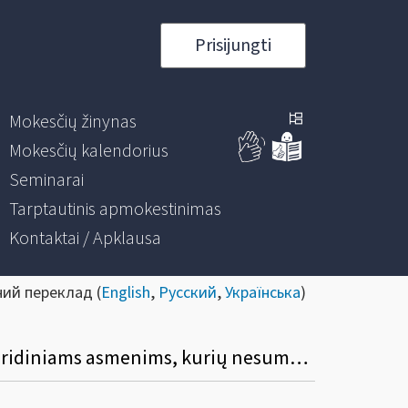
Prisijungti
Mokesčių žinynas
Mokesčių kalendorius
Seminarai
Tarptautinis apmokestinimas
Kontaktai / Apklausa
ний переклад (
English
,
Русский
,
Українська
)
Kokia mokestinių paskolų sutarčių (MPS) be palūkanų pakeitimo ir vykdymo tvarka juridiniams asmenims, kurių nesumokėtų mokesčių sumos buvo išdėstytos / atidėtos dėl COVID-19?