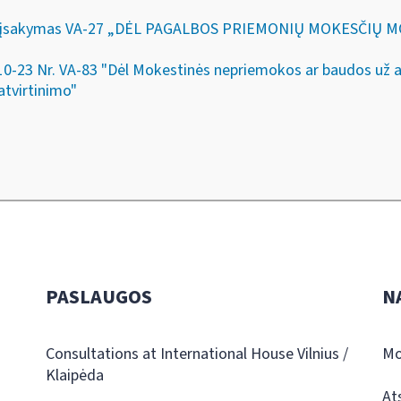
 26 d. įsakymas VA-27 „DĖL PAGALBOS PRIEMONIŲ MOKESČ
-10-23 Nr. VA-83 "Dėl Mokestinės nepriemokos ar baudos už
atvirtinimo"
PASLAUGOS
N
Consultations at International House Vilnius /
Mo
Klaipėda
At