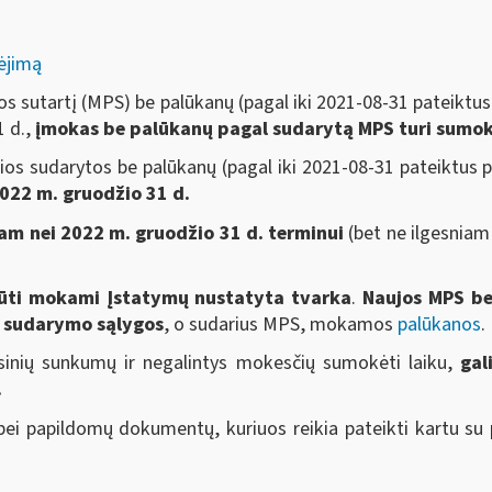
ėjimą
os sutartį (MPS) be palūkanų (pagal iki 2021-08-31 pateikt
1 d.,
įmokas be palūkanų pagal sudarytą MPS turi sumokė
rios sudarytos be palūkanų (pagal iki 2021-08-31 pateiktu
2022 m. gruodžio 31 d.
iam nei 2022 m. gruodžio 31 d. terminui
(bet ne ilgesniam
ūti
mokami Įstatymų nustatyta tvarka
.
Naujos MPS b
S sudarymo sąlygos
, o sudarius MPS, mokamos
palūkanos
.
ansinių sunkumų ir negalintys mokesčių sumokėti laiku,
gal
.
bei papildomų dokumentų, kuriuos reikia pateikti kartu s