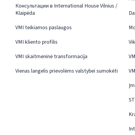
Консультации в International House Vilnius /
Klaipėda
Da
VMI teikiamos paslaugos
Mo
VMI kliento profilis
Vi
VMI skaitmeninė transformacija
VM
Vienas langelis prievolėms valstybei sumokėti
VM
Įm
ST
Kr
In