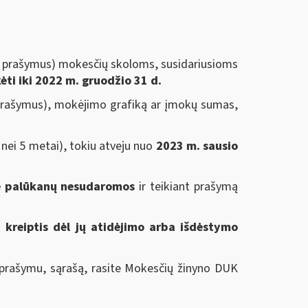
us prašymus) mokesčių skoloms, susidariusioms
ti iki
2022 m. gruodžio 31 d.
s prašymus), mokėjimo grafiką ar įmokų sumas,
 nei 5 metai), tokiu atveju nuo
2023 m. sausio
e palūkanų nesudaromos
ir teikiant prašymą
i kreiptis dėl jų atidėjimo arba išdėstymo
u prašymu, sąrašą, rasite Mokesčių žinyno DUK