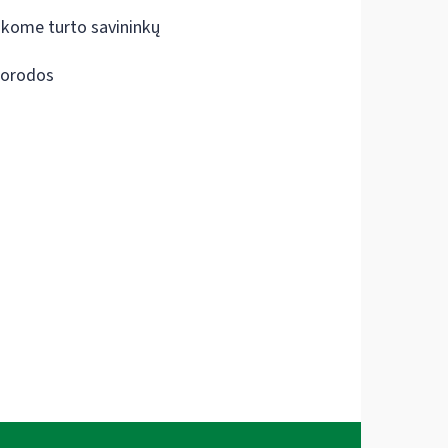
škome turto savininkų
orodos