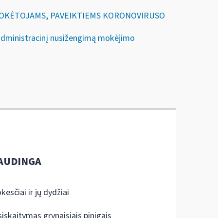
IŲ MOKĖTOJAMS, PAVEIKTIEMS KORONOVIRUSO
 administracinį nusižengimą mokėjimo
AUDINGA
kesčiai ir jų dydžiai
siskaitymas grynaisiais pinigais