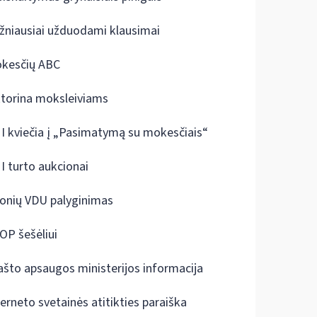
žniausiai užduodami klausimai
kesčių ABC
ktorina moksleiviams
I kviečia į „Pasimatymą su mokesčiais“
I turto aukcionai
onių VDU palyginimas
OP šešėliui
ašto apsaugos ministerijos informacija
terneto svetainės atitikties paraiška