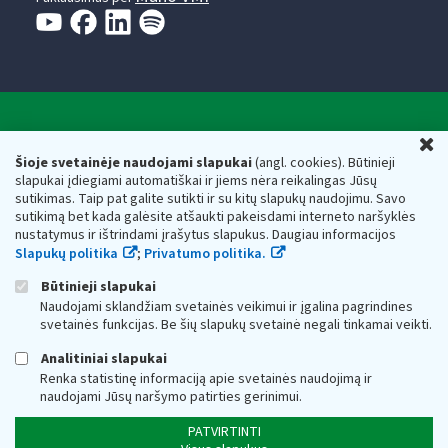
Valstybinė mokesčių inspekcija prie Lietuvos
U
Respublikos finansų ministerijos
Šioje svetainėje naudojami slapukai
(angl. cookies). Būtinieji
slapukai įdiegiami automatiškai ir jiems nėra reikalingas Jūsų
Biudžetinė įstaiga. Juridinio asmens kodas — 188659752,
sutikimas. Taip pat galite sutikti ir su kitų slapukų naudojimu. Savo
adresas: Vasario 16-osios g. 14, 01107 Vilnius, Lietuva, el.paštas:
sutikimą bet kada galėsite atšaukti pakeisdami interneto naršyklės
vmi@vmi.lt
, E. pristatymo dėžutės adresas 188659752
nustatymus ir ištrindami įrašytus slapukus. Daugiau informacijos
Duomenys apie Valstybinę mokesčių inspekciją prie Lietuvos
Slapukų politika
;
Privatumo politika.
Respublikos finansų ministerijos kaupiami ir saugomi Juridinių
asmenų registre
Būtinieji slapukai
Naudojami sklandžiam svetainės veikimui ir įgalina pagrindines
svetainės funkcijas. Be šių slapukų svetainė negali tinkamai veikti.
Analitiniai slapukai
Renka statistinę informaciją apie svetainės naudojimą ir
naudojami Jūsų naršymo patirties gerinimui.
PATVIRTINTI