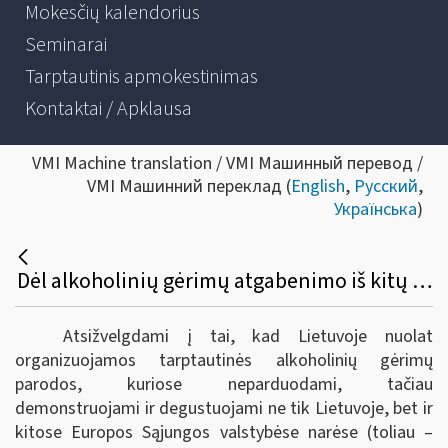
Mokesčių kalendorius
Seminarai
Tarptautinis apmokestinimas
Kontaktai / Apklausa
VMI Machine translation / VMI Машинный перевод /
VMI Машинний переклад (
English
,
Русский
,
Українська
)
Dėl alkoholinių gėrimų atgabenimo iš kitų Europos sąjungos valstybių narių į tarptautines parodas Lietuvoje bei akcizų sumokėjimo
Atsižvelgdami į tai, kad Lietuvoje nuolat
organizuojamos tarptautinės alkoholinių gėrimų
parodos, kuriose neparduodami, tačiau
demonstruojami ir degustuojami ne tik Lietuvoje, bet ir
kitose Europos Sąjungos valstybėse narėse (toliau –