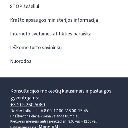
STOP šešėliui
Krašto apsaugos ministerijos informacija
Interneto svetainės atitikties paraiška
Ieškome turto savininkų
Nuorodos
Konsultacijos mokesčių klausimais ir paslaugos
gyventojams:
+370 5 260 5060
Darbo laikas: I-IV 8.00-17.00, V 8.00-15.45.
Prieššventinę dieną - viena valanda trumpiau.
Kiekvieno mėnesio antrą penktadienį 8.00 val. - 12.00 val.
Mano VMI
Paklausimas per