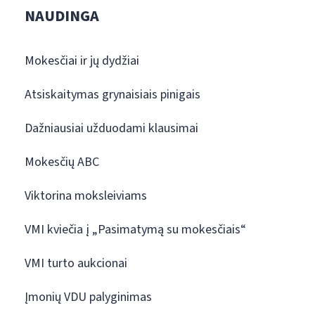
NAUDINGA
Mokesčiai ir jų dydžiai
Atsiskaitymas grynaisiais pinigais
Dažniausiai užduodami klausimai
Mokesčių ABC
Viktorina moksleiviams
VMI kviečia į „Pasimatymą su mokesčiais“
VMI turto aukcionai
Įmonių VDU palyginimas