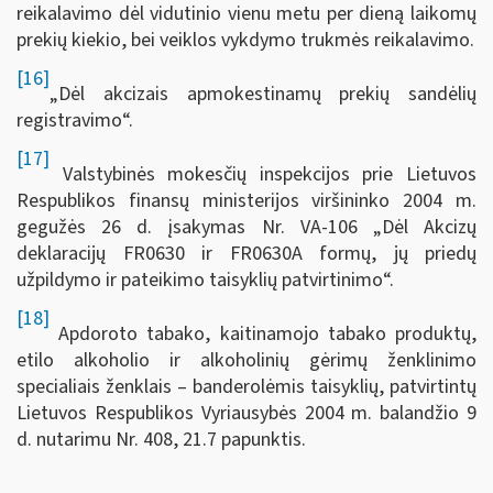
reikalavimo dėl vidutinio vienu metu per dieną laikomų
prekių kiekio, bei veiklos vykdymo trukmės reikalavimo.
[16]
„Dėl akcizais apmokestinamų prekių sandėlių
registravimo“.
[17]
Valstybinės mokesčių inspekcijos prie Lietuvos
Respublikos finansų ministerijos viršininko 2004 m.
gegužės 26 d. įsakymas Nr. VA-106 „Dėl Akcizų
deklaracijų FR0630 ir FR0630A formų, jų priedų
užpildymo ir pateikimo taisyklių patvirtinimo“.
[18]
Apdoroto tabako, kaitinamojo tabako produktų,
etilo alkoholio ir alkoholinių gėrimų ženklinimo
specialiais ženklais – banderolėmis taisyklių, patvirtintų
Lietuvos Respublikos Vyriausybės 2004 m. balandžio 9
d. nutarimu Nr. 408, 21.7 papunktis.