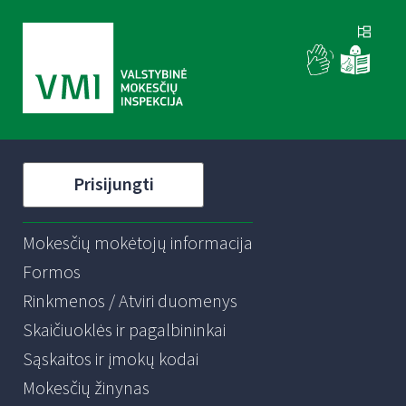
Prisijungti
Mokesčių mokėtojų informacija
Formos
Rinkmenos / Atviri duomenys
Skaičiuoklės ir pagalbininkai
Sąskaitos ir įmokų kodai
Mokesčių žinynas