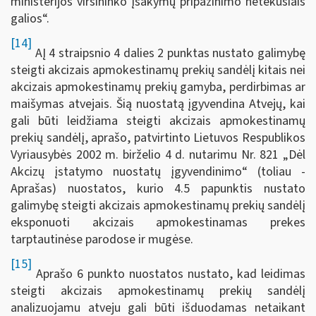
ministerijos viršininko įsakymų pripažinimo netekusiais
galios“.
[14]
AĮ 4 straipsnio 4 dalies 2 punktas nustato galimybę
steigti akcizais apmokestinamų prekių sandėlį kitais nei
akcizais apmokestinamų prekių gamyba, perdirbimas ar
maišymas atvejais. Šią nuostatą įgyvendina Atvejų, kai
gali būti leidžiama steigti akcizais apmokestinamų
prekių sandėlį, aprašo, patvirtinto Lietuvos Respublikos
Vyriausybės 2002 m. birželio 4 d. nutarimu Nr. 821 „Dėl
Akcizų įstatymo nuostatų įgyvendinimo“ (toliau -
Aprašas) nuostatos, kurio 4.5 papunktis nustato
galimybę steigti akcizais apmokestinamų prekių sandėlį
eksponuoti akcizais apmokestinamas prekes
tarptautinėse parodose ir mugėse.
[15]
Aprašo 6 punkto nuostatos nustato, kad leidimas
steigti akcizais apmokestinamų prekių sandėlį
analizuojamu atveju gali būti išduodamas netaikant