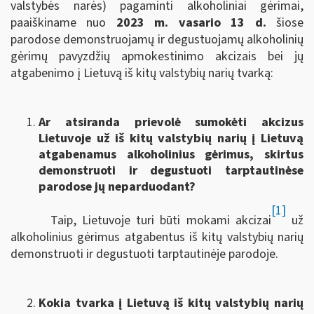
valstybės narės) pagaminti alkoholiniai gėrimai,
paaiškiname nuo
2023 m. vasario 13 d.
šiose
parodose demonstruojamų ir degustuojamų alkoholinių
gėrimų pavyzdžių apmokestinimo akcizais bei jų
atgabenimo į Lietuvą iš kitų valstybių narių tvarką:
Ar atsiranda prievolė sumokėti akcizus
Lietuvoje už iš kitų valstybių narių į Lietuvą
atgabenamus alkoholinius gėrimus, skirtus
demonstruoti ir degustuoti tarptautinėse
parodose jų neparduodant?
[1]
Taip, Lietuvoje turi būti mokami akcizai
už
alkoholinius gėrimus atgabentus iš kitų valstybių narių
demonstruoti ir degustuoti tarptautinėje parodoje.
Kokia tvarka į Lietuvą iš kitų valstybių narių