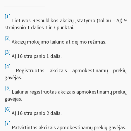
[1]
Lietuvos Respublikos akcizų įstatymo (toliau – AĮ) 9
straipsnio 1 dalies 1 ir 7 punktai.
[2]
Akcizų mokėjimo laikino atidėjimo režimas.
[3]
AĮ 16 straipsnio 1 dalis.
[4]
Registruotas akcizais apmokestinamų prekių
gavėjas.
[5]
Laikinai registruotas akcizais apmokestinamų prekių
gavėjas.
[6]
AĮ 16 straipsnio 2 dalis.
[7]
Patvirtintas akcizais apmokestinamų prekių gavėjas.