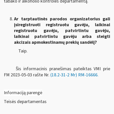
tabako ir alkoholio kontrolės departamentą.
Ar tarptautinės parodos organizatorius gali
įsiregistruoti registruotu gavėju, laikinai
registruotu gavėju, patvirtintu gavėju,
laikinai patvirtintu gavėju arba steigti
akcizais apmokestinamų prekių sandėlį?
Taip.
Šis informacinis pranešimas pateiktas VMI prie
FM
2023-05-03 rašte Nr.
(18.2-31-2 Mr) RM-16666
.
Informaciją parengė
Teisės departamentas