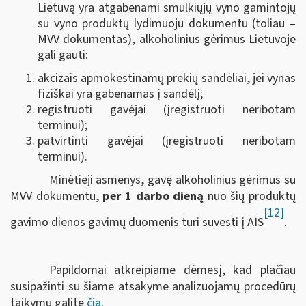
Lietuvą yra atgabenami smulkiųjų vyno gamintojų
su vyno produktų lydimuoju dokumentu (toliau –
MVV dokumentas), alkoholinius gėrimus Lietuvoje
gali gauti:
akcizais apmokestinamų prekių sandėliai, jei vynas
fiziškai yra gabenamas į sandėlį;
registruoti gavėjai (įregistruoti neribotam
terminui);
patvirtinti gavėjai (įregistruoti neribotam
terminui).
Minėtieji asmenys, gavę alkoholinius gėrimus su
MVV dokumentu,
per 1 darbo dieną
nuo šių produktų
[12]
gavimo dienos gavimų duomenis turi suvesti į AIS
.
Papildomai atkreipiame dėmesį, kad plačiau
susipažinti su šiame atsakyme analizuojamų procedūrų
taikymu galite
čia
.