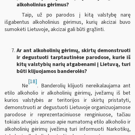
alkoholinius gėrimus?
Taip, už po parodos į kitą valstybę narę
išgabentus alkoholinius gėrimus, kurių akcizai buvo
sumokėti Lietuvoje, akcizai gali būti grąžinti.
Ar ant alkoholinių gėrimų, skirtų demonstruoti
ir degustuoti tarptautinėse parodose, kurie iš
kitų valstybių narių atgabenami į Lietuvą, turi
būti klijuojamos banderolės?
[18]
Ne
. Banderolių klijuoti nereikalaujama ant
etilo alkoholio ir alkoholinių gėrimų, įvežamų iš bet
kurios valstybės ar teritorijos ir skirtų pristatyti,
demonstruoti ar degustuoti Lietuvoje organizuojamose
parodose ir reprezentaciniuose renginiuose, tačiau
tokiais atvejais asmuo apie numatomą etilo alkoholio ir
alkoholinių gėrimų įvežimą turi informuoti Narkotikų,