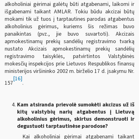
alkoholiniai gėrimai galėtų būti atgabenami, laikomi ir
išgabenami taikant AMLAR. Tokiu būdu akcizai būtų
mokami tik už tuos į tarptautines parodas atgabentus
alkoholinius gėrimus, kuriems šis režimas buvo
panaikintas (pvz., jie buvo suvartoti). Akcizais
apmokestinamų prekių sandėlių registravimo tvarką
nustato Akcizais apmokestinamų prekių sandėlių
registravimo taisyklės, patvirtintos Valstybinės
mokesčių inspekcijos prie Lietuvos Respublikos finansų
ministerijos viršininko 2002 m. birželio 17 d. įsakymu Nr.
[16]
157
.
Kam atsiranda prievolė sumokėti akcizus už iš
kitų valstybių narių atgabentus į Lietuvą
alkoholinius gėrimus, skirtus demonstruoti ir
degustuoti tarptautinėse parodose?
Kai alkoholiniai gėrimai atgabenami taikant