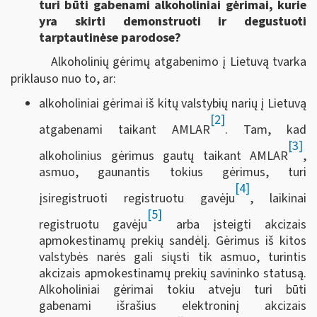
turi būti gabenami alkoholiniai gėrimai, kurie
yra skirti demonstruoti ir degustuoti
tarptautinėse parodose?
Alkoholinių gėrimų atgabenimo į Lietuvą tvarka
priklauso nuo to, ar:
alkoholiniai gėrimai iš kitų valstybių narių į Lietuvą
[2]
atgabenami taikant AMLAR
. Tam, kad
[3]
alkoholinius gėrimus gautų taikant AMLAR
,
asmuo, gaunantis tokius gėrimus, turi
[4]
įsiregistruoti registruotu gavėju
, laikinai
[5]
registruotu gavėju
arba įsteigti akcizais
apmokestinamų prekių sandėlį. Gėrimus iš kitos
valstybės narės gali siųsti tik asmuo, turintis
akcizais apmokestinamų prekių savininko statusą.
Alkoholiniai gėrimai tokiu atveju turi būti
gabenami išrašius elektroninį akcizais