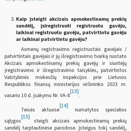
Kaip įsteigti akcizais apmokestinamų prekių
sandėlį, įsiregistruoti registruotu gavėju,
laikinai registruotu gavėju, patvirtintu gavėju
ar laikinai patvirtintu gavėju?
Asmenų registravimo registruotais gavėjais /
patvirtintais gavėjais ir jų išregistravimo tvarką nustato
Akcizais apmokestinamų prekių gavėjų ir siuntėjų
įregistravimo ir išregistravimo taisyklės, patvirtintos
Valstybinės mokesčių inspekcijos prie Lietuvos
Respublikos finansų ministerijos viršininko 2023 m.
[13]
vasario 10 d. įsakymu Nr. VA-8
.
[14]
Teisės aktuose
numatytos specialios
[15]
sąlygos
steigti akcizais apmokestinamų prekių
sandėlį tarptautinėse parodose. Įsteigus tokį sandėlį,