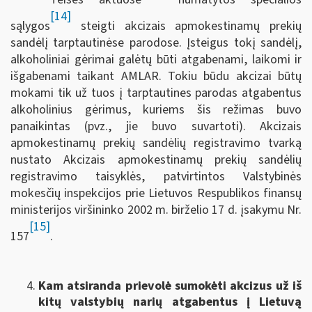
[14]
sąlygos
steigti akcizais apmokestinamų prekių
sandėlį tarptautinėse parodose. Įsteigus tokį sandėlį,
alkoholiniai gėrimai galėtų būti atgabenami, laikomi ir
išgabenami taikant AMLAR. Tokiu būdu akcizai būtų
mokami tik už tuos į tarptautines parodas atgabentus
alkoholinius gėrimus, kuriems šis režimas buvo
panaikintas (pvz., jie buvo suvartoti). Akcizais
apmokestinamų prekių sandėlių registravimo tvarką
nustato Akcizais apmokestinamų prekių sandėlių
registravimo taisyklės, patvirtintos Valstybinės
mokesčių inspekcijos prie Lietuvos Respublikos finansų
ministerijos viršininko 2002 m. birželio 17 d. įsakymu Nr.
[15]
157
.
Kam atsiranda prievolė sumokėti akcizus už iš
kitų valstybių narių atgabentus į Lietuvą