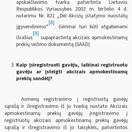
apskaičiavimo tvarka patvirtinta Lietuvos
Respublikos Vyriausybės 2002 m. birželio 4 d.
nutarimu Nr. 821 „Dėl Akcizų įstatymo nuostatų
[8]
įgyvendinimo“
. Gėrimai turi būti atgabenami
[9]
išrašius
supaprastintą akcizais apmokestinamų
prekių vežimo dokumentą (SAAD).
Kaip įsiregistruoti gavėju, laikinai registruotu
gavėju ar įsteigti akcizais apmokestinamų
prekių sandėlį?
Asmenų registravimo į registruotų gavėjų
sąrašą ir išregistravimo iš jo tvarką nustato Akcizais
apmokestinamų prekių gavėjų įregistravimo į
registruotų akcizais apmokestinamų prekių gavėjų
sąrašą ir išregistravimo iš jo taisyklės, patvirtintos