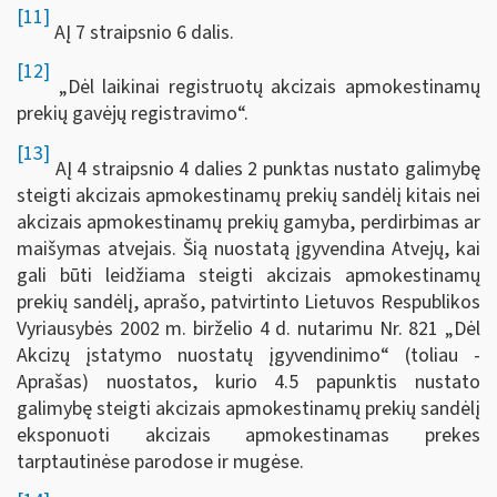
[11]
AĮ 7 straipsnio 6 dalis.
[12]
„Dėl laikinai registruotų akcizais apmokestinamų
prekių gavėjų registravimo“.
[13]
AĮ 4 straipsnio 4 dalies 2 punktas nustato galimybę
steigti akcizais apmokestinamų prekių sandėlį kitais nei
akcizais apmokestinamų prekių gamyba, perdirbimas ar
maišymas atvejais. Šią nuostatą įgyvendina Atvejų, kai
gali būti leidžiama steigti akcizais apmokestinamų
prekių sandėlį, aprašo, patvirtinto Lietuvos Respublikos
Vyriausybės 2002 m. birželio 4 d. nutarimu Nr. 821 „Dėl
Akcizų įstatymo nuostatų įgyvendinimo“ (toliau -
Aprašas) nuostatos, kurio 4.5 papunktis nustato
galimybę steigti akcizais apmokestinamų prekių sandėlį
eksponuoti akcizais apmokestinamas prekes
tarptautinėse parodose ir mugėse.