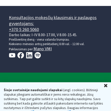
Konsultacijos mokesčių klausimais ir paslaugos
gyventojams:
+370 5 260 5060
Darbo laikas: I-IV 8.00-17.00, V 8.00-15.45.
Prieššventinę dieną - viena valanda trumpiau.
Kiekvieno mėnesio antrą penktadienį 8.00 val. - 12.00 val.
Mano VMI
Paklausimas per
Valstybinė mokesčių inspekcija prie Lietuvos
U
Respublikos finansų ministerijos
Šioje svetainėje naudojami slapukai
(angl. cookies). Būtinieji
slapukai įdiegiami automatiškai ir jiems nėra reikalingas Jūsų
Biudžetinė įstaiga. Juridinio asmens kodas — 188659752,
sutikimas. Taip pat galite sutikti ir su kitų slapukų naudojimu. Savo
adresas: Vasario 16-osios g. 14, 01107 Vilnius, Lietuva, el.paštas:
sutikimą bet kada galėsite atšaukti pakeisdami interneto naršyklės
vmi@vmi.lt
, E. pristatymo dėžutės adresas 188659752
nustatymus ir ištrindami įrašytus slapukus. Daugiau informacijos
Duomenys apie Valstybinę mokesčių inspekciją prie Lietuvos