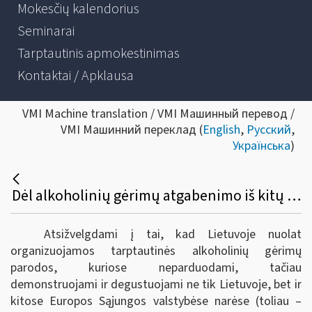
Mokesčių kalendorius
Seminarai
Tarptautinis apmokestinimas
Kontaktai / Apklausa
VMI Machine translation / VMI Машинный перевод /
VMI Машинний переклад (
English
,
Русский
,
Українська
)
Dėl alkoholinių gėrimų atgabenimo iš kitų Europos sąjungos valstybių narių į tarptautines parodas Lietuvoje bei akcizų sumokėjimo
Atsižvelgdami į tai, kad Lietuvoje nuolat
organizuojamos tarptautinės alkoholinių gėrimų
parodos, kuriose neparduodami, tačiau
demonstruojami ir degustuojami ne tik Lietuvoje, bet ir
kitose Europos Sąjungos valstybėse narėse (toliau –