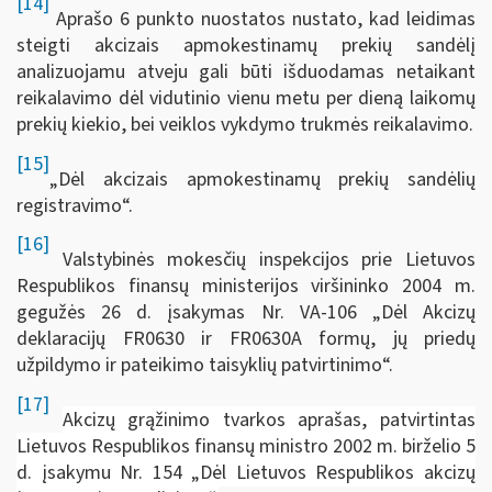
[14]
Aprašo 6 punkto nuostatos nustato, kad leidimas
steigti akcizais apmokestinamų prekių sandėlį
analizuojamu atveju gali būti išduodamas netaikant
reikalavimo dėl vidutinio vienu metu per dieną laikomų
prekių kiekio, bei veiklos vykdymo trukmės reikalavimo.
[15]
„Dėl akcizais apmokestinamų prekių sandėlių
registravimo“.
[16]
Valstybinės mokesčių inspekcijos prie Lietuvos
Respublikos finansų ministerijos viršininko 2004 m.
gegužės 26 d. įsakymas Nr. VA-106 „Dėl Akcizų
deklaracijų FR0630 ir FR0630A formų, jų priedų
užpildymo ir pateikimo taisyklių patvirtinimo“.
[17]
Akcizų grąžinimo tvarkos aprašas, patvirtintas
Lietuvos Respublikos finansų ministro 2002 m. birželio 5
d. įsakymu Nr. 154 „Dėl Lietuvos Respublikos akcizų