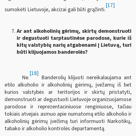
[17]
sumokėti Lietuvoje, akcizai gali būti grąžinti.
Ar ant alkoholinių gėrimų, skirtų demonstruoti
ir degustuoti tarptautinėse parodose, kurie iš
kitų valstybių narių atgabenami į Lietuvą, turi
būti klijuojamos banderolės?
[18]
Ne.
Banderolių klijuoti nereikalaujama ant
etilo alkoholio ir alkoholinių gėrimų, įvežamų iš bet
kurios valstybės ar teritorijos ir skirtų pristatyti,
demonstruoti ar degustuoti Lietuvoje organizuojamose
parodose ir reprezentaciniuose renginiuose, tačiau
tokiais atvejais asmuo apie numatomą etilo alkoholio ir
alkoholinių gėrimų įvežimą turi informuoti Narkotikų,
tabako ir alkoholio kontrolės departamentą.