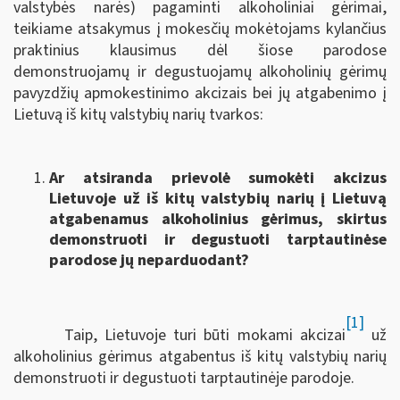
valstybės narės) pagaminti alkoholiniai gėrimai,
teikiame atsakymus į mokesčių mokėtojams kylančius
praktinius klausimus dėl šiose parodose
demonstruojamų ir degustuojamų alkoholinių gėrimų
pavyzdžių apmokestinimo akcizais bei jų atgabenimo į
Lietuvą iš kitų valstybių narių tvarkos:
Ar atsiranda prievolė sumokėti akcizus
Lietuvoje už iš kitų valstybių narių į Lietuvą
atgabenamus alkoholinius gėrimus, skirtus
demonstruoti ir degustuoti tarptautinėse
parodose jų neparduodant?
[1]
Taip, Lietuvoje turi būti mokami akcizai
už
alkoholinius gėrimus atgabentus iš kitų valstybių narių
demonstruoti ir degustuoti tarptautinėje parodoje.