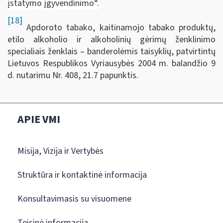
įstatymo įgyvendinimo“.
[18]
Apdoroto tabako, kaitinamojo tabako produktų,
etilo alkoholio ir alkoholinių gėrimų ženklinimo
specialiais ženklais – banderolėmis taisyklių, patvirtintų
Lietuvos Respublikos Vyriausybės 2004 m. balandžio 9
d. nutarimu Nr. 408, 21.7 papunktis.
APIE VMI
Misija, Vizija ir Vertybės
Struktūra ir kontaktinė informacija
Konsultavimasis su visuomene
Teisinė informacija