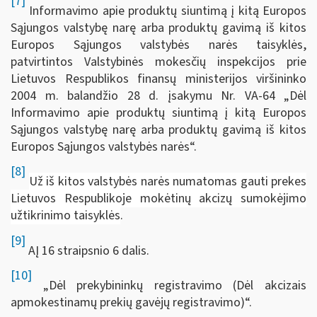
[7]
Informavimo apie produktų siuntimą į kitą Europos
Sąjungos valstybę narę arba produktų gavimą iš kitos
Europos Sąjungos valstybės narės taisyklės,
patvirtintos Valstybinės mokesčių inspekcijos prie
Lietuvos Respublikos finansų ministerijos viršininko
2004 m. balandžio 28 d. įsakymu Nr. VA-64 „Dėl
Informavimo apie produktų siuntimą į kitą Europos
Sąjungos valstybę narę arba produktų gavimą iš kitos
Europos Sąjungos valstybės narės“.
[8]
Už iš kitos valstybės narės numatomas gauti prekes
Lietuvos Respublikoje mokėtinų akcizų sumokėjimo
užtikrinimo taisyklės
.
[9]
AĮ 16 straipsnio 6 dalis.
[10]
„Dėl prekybininkų registravimo (Dėl akcizais
apmokestinamų prekių gavėjų registravimo)“.