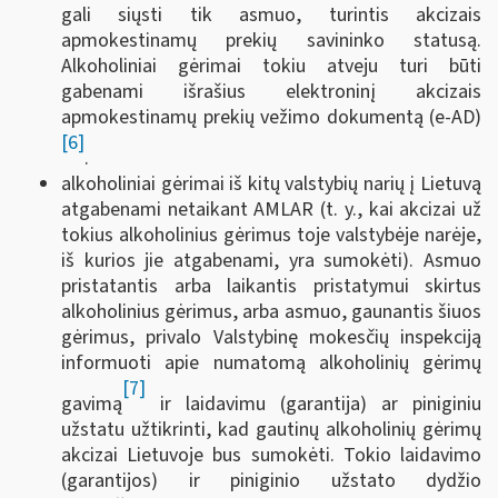
gali siųsti tik asmuo, turintis akcizais
apmokestinamų prekių savininko statusą.
Alkoholiniai gėrimai tokiu atveju turi būti
gabenami išrašius elektroninį akcizais
apmokestinamų prekių vežimo dokumentą (e-AD)
[6]
.
alkoholiniai gėrimai iš kitų valstybių narių į Lietuvą
atgabenami netaikant AMLAR (t. y., kai akcizai už
tokius alkoholinius gėrimus toje valstybėje narėje,
iš kurios jie atgabenami, yra sumokėti). Asmuo
pristatantis arba laikantis pristatymui skirtus
alkoholinius gėrimus, arba asmuo, gaunantis šiuos
gėrimus, privalo Valstybinę mokesčių inspekciją
informuoti apie numatomą alkoholinių gėrimų
[7]
gavimą
ir laidavimu (garantija) ar piniginiu
užstatu užtikrinti, kad gautinų alkoholinių gėrimų
akcizai Lietuvoje bus sumokėti. Tokio laidavimo
(garantijos) ir piniginio užstato dydžio