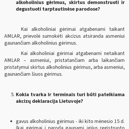
alkoholinius gėrimus, skirtus demonstruoti ir
degustuoti tarptautinėse parodose?
Kai alkoholiniai gėrimai atgabenami taikant
AMLAR, prievolė sumokėti akcizus atsiranda asmeniui
gaunančiam alkoholinius gėrimus.
Kai alkoholiniai gėrimai atgabenami netaikant
AMLAR – asmeniui, pristatančiam arba laikančiam
pristatymui skirtus alkoholinius gėrimus, arba asmeniui,
gaunančiam šiuos gėrimus.
Kokia tvarka ir terminais turi būti pateikiama
akcizų deklaracija Lietuvoje?
gavus alkoholinius gėrimus - iki kito mėnesio 15 d.
(kai gėrimai į parodą gaunami įgijus registruoto