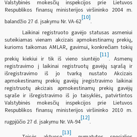
Valstybinės mokesčių inspekcijos prie Lietuvos
Respublikos finansų ministerijos viršininko 2004 m.
[10]
balandžio 27 d. įsakymu Nr. VA-62
.
Laikinai registruoto gavėjo statusas asmeniui
suteikiamas vienam akcizais apmokestinamų prekių,
kurioms taikomas AMLAR, gavimui, konkrečiam tokių
[11]
prekių kiekiui ir tik iš vieno siuntėjo
. Asmenų
registravimo į laikinai registruotų gavėjų sąrašą ir
išregistravimo iš jo tvarką nustato Akcizais
apmokestinamų prekių gavėjų įregistravimo laikinai
registruotų akcizais apmokestinamų prekių gavėjų
sąraše ir išregistravimo iš jo taisyklės, patvirtintos
Valstybinės mokesčių inspekcijos prie Lietuvos
Respublikos finansų ministerijos viršininko 2010 m.
[12]
rugpjūčio 27 d. įsakymu Nr. VA-94
.
[13]
Teisės aktuose
numatytos specialios