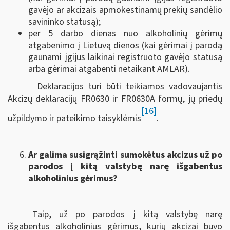
gavėjo ar akcizais apmokestinamų prekių sandėlio
savininko statusą);
per 5 darbo dienas nuo alkoholinių gėrimų
atgabenimo į Lietuvą dienos (kai gėrimai į parodą
gaunami įgijus laikinai registruoto gavėjo statusą
arba gėrimai atgabenti netaikant AMLAR).
Deklaracijos turi būti teikiamos vadovaujantis
Akcizų deklaracijų FR0630 ir FR0630A formų, jų priedų
[16]
užpildymo ir pateikimo taisyklėmis
.
Ar galima susigrąžinti sumokėtus akcizus už po
parodos į kitą valstybę narę išgabentus
alkoholinius gėrimus?
Taip, už po parodos į kitą valstybę narę
išgabentus alkoholinius gėrimus, kurių akcizai buvo