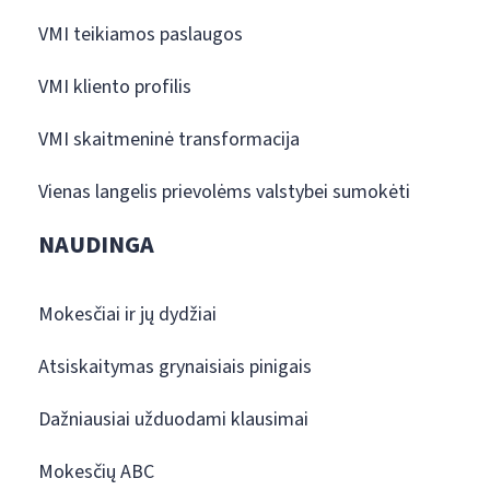
VMI teikiamos paslaugos
VMI kliento profilis
VMI skaitmeninė transformacija
Vienas langelis prievolėms valstybei sumokėti
NAUDINGA
Mokesčiai ir jų dydžiai
Atsiskaitymas grynaisiais pinigais
Dažniausiai užduodami klausimai
Mokesčių ABC