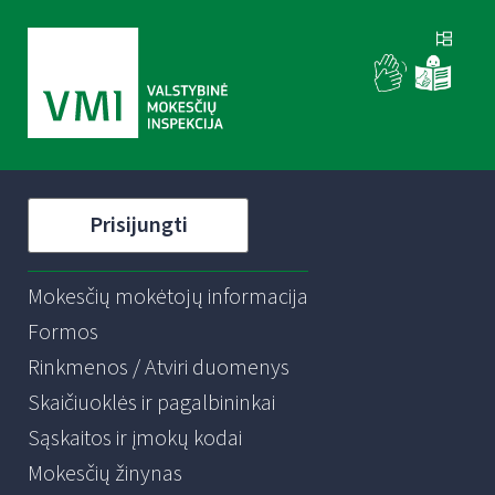
Prisijungti
Mokesčių mokėtojų informacija
Formos
Rinkmenos / Atviri duomenys
Skaičiuoklės ir pagalbininkai
Sąskaitos ir įmokų kodai
Mokesčių žinynas