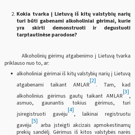
Kokia tvarka į Lietuvą iš kitų valstybių narių
turi būti gabenami alkoholiniai gėrimai, kurie
yra skirti demonstruoti ir degustuoti
tarptautinėse parodose?
Alkoholinių gėrimų atgabenimo į Lietuvą tvarka
priklauso nuo to, ar:
alkoholiniai gėrimai iš kitų valstybių narių į Lietuvą
[2]
atgabenami taikant AMLAR
. Tam, kad
[3]
alkoholinius gėrimus gautų taikant AMLAR
,
asmuo, gaunantis tokius gėrimus, turi
[4]
įsiregistruoti gavėju
, laikinai registruotu
[5]
gavėju
arba įsteigti akcizais apmokestinamų
prekių sandėlį. Gėrimus iš kitos valstybės narės