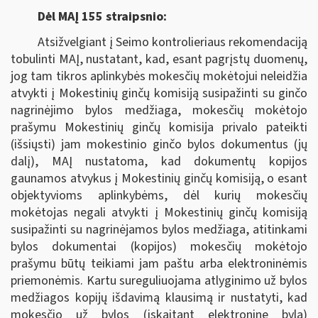
Dėl MAĮ 155 straipsnio:
Atsižvelgiant į Seimo kontrolieriaus rekomendaciją
tobulinti MAĮ, nustatant, kad, esant pagrįstų duomenų,
jog tam tikros aplinkybės mokesčių mokėtojui neleidžia
atvykti į Mokestinių ginčų komisiją susipažinti su ginčo
nagrinėjimo bylos medžiaga, mokesčių mokėtojo
prašymu Mokestinių ginčų komisija privalo pateikti
(išsiųsti) jam mokestinio ginčo bylos dokumentus (jų
dalį), MAĮ nustatoma, kad dokumentų kopijos
gaunamos atvykus į Mokestinių ginčų komisiją, o esant
objektyvioms aplinkybėms, dėl kurių mokesčių
mokėtojas negali atvykti į Mokestinių ginčų komisiją
susipažinti su nagrinėjamos bylos medžiaga, atitinkami
bylos dokumentai (kopijos) mokesčių mokėtojo
prašymu būtų teikiami jam paštu arba elektroninėmis
priemonėmis. Kartu sureguliuojama atlyginimo už bylos
medžiagos kopijų išdavimą klausimą ir nustatyti, kad
mokesčio už bylos (įskaitant elektroninę bylą)