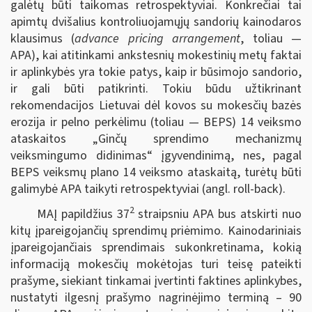
galėtų būti taikomas retrospektyviai. Konkrečiai tai
apimtų dvišalius kontroliuojamųjų sandorių kainodaros
klausimus (
advance pricing arrangement
, toliau —
APA), kai atitinkami ankstesnių mokestinių metų faktai
ir aplinkybės yra tokie patys, kaip ir būsimojo sandorio,
ir gali būti patikrinti. Tokiu būdu užtikrinant
rekomendacijos Lietuvai dėl kovos su mokesčių bazės
erozija ir pelno perkėlimu (toliau — BEPS) 14 veiksmo
ataskaitos „Ginčų sprendimo mechanizmų
veiksmingumo didinimas“ įgyvendinimą, nes, pagal
BEPS veiksmų plano 14 veiksmo ataskaitą, turėtų būti
galimybė APA taikyti retrospektyviai (angl. roll-back).
2
MAĮ papildžius 37
straipsniu APA bus atskirti nuo
kitų įpareigojančių sprendimų priėmimo. Kainodariniais
įpareigojančiais sprendimais sukonkretinama, kokią
informaciją mokesčių mokėtojas turi teisę pateikti
prašyme, siekiant tinkamai įvertinti faktines aplinkybes,
nustatyti ilgesnį prašymo nagrinėjimo terminą – 90