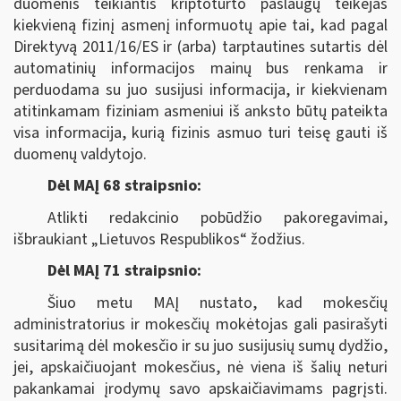
duomenis teikiantis kriptoturto paslaugų teikėjas
kiekvieną fizinį asmenį informuotų apie tai, kad pagal
Direktyvą 2011/16/ES ir (arba) tarptautines sutartis dėl
automatinių informacijos mainų bus renkama ir
perduodama su juo susijusi informacija, ir kiekvienam
atitinkamam fiziniam asmeniui iš anksto būtų pateikta
visa informacija, kurią fizinis asmuo turi teisę gauti iš
duomenų valdytojo.
Dėl MAĮ 68 straipsnio:
Atlikti redakcinio pobūdžio pakoregavimai,
išbraukiant „Lietuvos Respublikos“ žodžius.
Dėl MAĮ 71 straipsnio:
Šiuo metu MAĮ nustato, kad mokesčių
administratorius ir mokesčių mokėtojas gali pasirašyti
susitarimą dėl mokesčio ir su juo susijusių sumų dydžio,
jei, apskaičiuojant mokesčius, nė viena iš šalių neturi
pakankamai įrodymų savo apskaičiavimams pagrįsti.