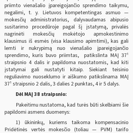
priimto vienašalio įpareigojančio sprendimo taikymu,
negalimi, t. y. Lietuvos kompetentingas asmuo —
mokesčių administratorius, dalyvaudamas abipusio
susitarimo procedūroje pagal šį įstatymą, privalės
nagrinėti mokesčių mokėtojo apmokestinimo
klausimus iš esmės (visa klausimo apimtimi), kas gali
lemti ir nukrypimą nuo vienašalio įpareigojančio
sprendimo, kuris buvo priimtas, patikslinta MAĮ 37¹
straipsnio 4 dalis ir papildoma nuostatomis, kad kiti
įstatymai gali nustatyti kitaip. Siekiant teisinio
reguliavimo nuoseklumo ir aiškumo patikslinama MAĮ
37¹ straipsnio 2 dalis, 3 dalies 2 punktas, 4 ir 5 dalys.
Dėl MAĮ 38 straipsnio:
Pakeitimu nustatoma, kad turės būti skelbiami šie
papildomi asmens duomenys:
1) ūkininkų, kuriems taikoma kompensacinio
Pridėtinės vertės mokesčio (toliau — PVM) tarifo