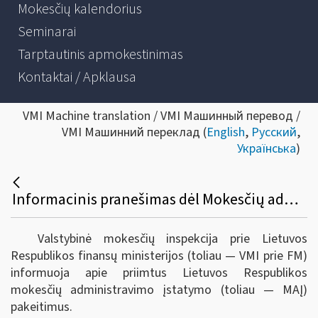
Mokesčių kalendorius
Seminarai
Tarptautinis apmokestinimas
Kontaktai / Apklausa
VMI Machine translation / VMI Машинный перевод /
VMI Машинний переклад (
English
,
Русский
,
Українська
)
Informacinis pranešimas dėl Mokesčių administravimo įstatymo pakeitimo
Valstybinė mokesčių inspekcija prie Lietuvos
Respublikos finansų ministerijos (toliau — VMI prie FM)
informuoja apie priimtus Lietuvos Respublikos
mokesčių administravimo įstatymo (toliau — MAĮ)
pakeitimus.