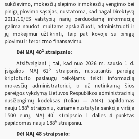
sukčiavimo, mokesčių slėpimo ir mokesčių vengimo bei
pinigų plovimo sąsajas, nustatoma, kad pagal Direktyvą
2011/16/ES valstybių narių perduodamą informaciją
galima naudoti muitams apskaičiuoti, administruoti ir
jų mokėjimui užtikrinti, taip pat kovoje su pinigų
plovimu ir terorizmo finansavimu.
1
Dėl MAĮ 40
straipsnio:
Atsižvelgiant į tai, kad nuo 2026 m. sausio 1 d.
5
įsigalios MAĮ 61
straipsnis, nustatantis pareigą
kriptoturto paslaugų teikėjams teikti informaciją
mokesčių administratoriui, o už netinkamą šios
pareigos vykdymą Lietuvos Respublikos administracinių
nusižengimų kodeksas (toliau — ANK) papildomas
6
nauju 188
straipsniu, kuriame nustatyta sankcija viršija
1
1500 eurų, MAĮ 40
straipsnio 1 dalies 4 punktas
6
papildomas nauju 188
straipsniu.
Dėl MAĮ 48 straipsnio: