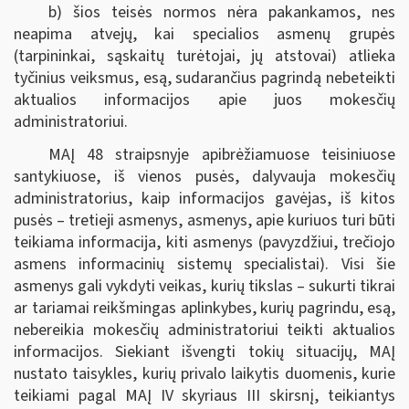
b) šios teisės normos nėra pakankamos, nes
neapima atvejų, kai specialios asmenų grupės
(tarpininkai, sąskaitų turėtojai, jų atstovai) atlieka
tyčinius veiksmus, esą, sudarančius pagrindą nebeteikti
aktualios informacijos apie juos mokesčių
administratoriui.
MAĮ 48 straipsnyje apibrėžiamuose teisiniuose
santykiuose, iš vienos pusės, dalyvauja mokesčių
administratorius, kaip informacijos gavėjas, iš kitos
pusės – tretieji asmenys, asmenys, apie kuriuos turi būti
teikiama informacija, kiti asmenys (pavyzdžiui, trečiojo
asmens informacinių sistemų specialistai). Visi šie
asmenys gali vykdyti veikas, kurių tikslas – sukurti tikrai
ar tariamai reikšmingas aplinkybes, kurių pagrindu, esą,
nebereikia mokesčių administratoriui teikti aktualios
informacijos. Siekiant išvengti tokių situacijų, MAĮ
nustato taisykles, kurių privalo laikytis duomenis, kurie
teikiami pagal MAĮ IV skyriaus III skirsnį, teikiantys