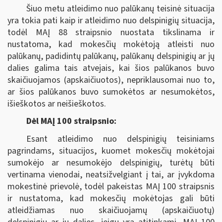
Šiuo metu atleidimo nuo palūkanų teisinė situacija
yra tokia pati kaip ir atleidimo nuo delspinigių situacija,
todėl MAĮ 88 straipsnio nuostata tikslinama ir
nustatoma, kad mokesčių mokėtoją atleisti nuo
palūkanų, padidintų palūkanų, palūkanų delspinigių ar jų
dalies galima tais atvejais, kai šios palūkanos buvo
skaičiuojamos (apskaičiuotos), nepriklausomai nuo to,
ar šios palūkanos buvo sumokėtos ar nesumokėtos,
išieškotos ar neišieškotos.
Dėl MAĮ 100 straipsnio:
Esant atleidimo nuo delspinigių teisiniams
pagrindams, situacijos, kuomet mokesčių mokėtojai
sumokėjo ar nesumokėjo delspinigių, turėtų būti
vertinama vienodai, neatsižvelgiant į tai, ar įvykdoma
mokestinė prievolė, todėl pakeistas MAĮ 100 straipsnis
ir nustatoma, kad mokesčių mokėtojas gali būti
atleidžiamas nuo skaičiuojamų (apskaičiuotų)