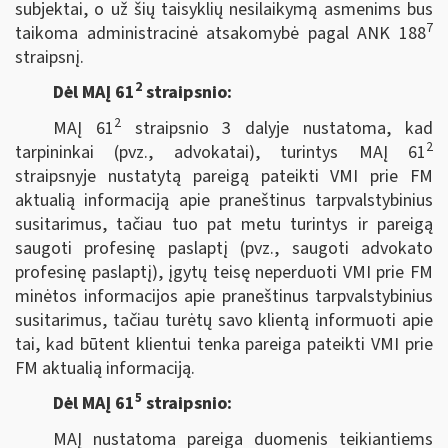
subjektai, o už šių taisyklių nesilaikymą asmenims bus
7
taikoma administracinė atsakomybė pagal ANK 188
straipsnį.
2
Dėl MAĮ 61
straipsnio:
2
MAĮ 61
straipsnio 3 dalyje nustatoma, kad
2
tarpininkai (pvz., advokatai), turintys MAĮ 61
straipsnyje nustatytą pareigą pateikti VMI prie FM
aktualią informaciją apie praneštinus tarpvalstybinius
susitarimus, tačiau tuo pat metu turintys ir pareigą
saugoti profesinę paslaptį (pvz., saugoti advokato
profesinę paslaptį), įgytų teisę neperduoti VMI prie FM
minėtos informacijos apie praneštinus tarpvalstybinius
susitarimus, tačiau turėtų savo klientą informuoti apie
tai, kad būtent klientui tenka pareiga pateikti VMI prie
FM aktualią informaciją.
5
Dėl MAĮ 61
straipsnio:
MAĮ nustatoma pareiga duomenis teikiantiems