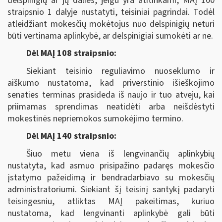
delspinigių ar jų dalies, jeigu yra atitinkami, MAĮ 100
straipsnio 1 dalyje nustatyti, teisiniai pagrindai. Todėl
atleidžiant mokesčių mokėtojus nuo delspinigių neturi
būti vertinama aplinkybė, ar delspinigiai sumokėti ar ne.
Dėl MAĮ 108 straipsnio:
Siekiant teisinio reguliavimo nuoseklumo ir
aiškumo nustatoma, kad priverstinio išieškojimo
senaties terminas prasideda iš naujo ir tuo atveju, kai
priimamas sprendimas neatidėti arba neišdėstyti
mokestinės nepriemokos sumokėjimo termino.
Dėl MAĮ 140 straipsnio:
Šiuo metu viena iš lengvinančių aplinkybių
nustatyta, kad asmuo prisipažino padaręs mokesčio
įstatymo pažeidimą ir bendradarbiavo su mokesčių
administratoriumi. Siekiant šį teisinį santykį padaryti
teisingesniu, atliktas MAĮ pakeitimas, kuriuo
nustatoma, kad lengvinanti aplinkybė gali būti