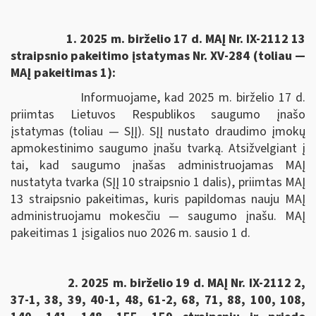
1. 2025 m. birželio 17 d. MAĮ Nr. IX-2112 13
straipsnio pakeitimo įstatymas Nr. XV-284 (toliau —
MAĮ pakeitimas 1):
Informuojame, kad 2025 m. birželio 17 d.
priimtas Lietuvos Respublikos saugumo įnašo
įstatymas (toliau — SĮĮ). SĮĮ nustato draudimo įmokų
apmokestinimo saugumo įnašu tvarką. Atsižvelgiant į
tai, kad saugumo įnašas administruojamas MAĮ
nustatyta tvarka (SĮĮ 10 straipsnio 1 dalis), priimtas MAĮ
13 straipsnio pakeitimas, kuris papildomas nauju MAĮ
administruojamu mokesčiu — saugumo įnašu. MAĮ
pakeitimas 1 įsigalios nuo 2026 m. sausio 1 d.
2. 2025 m. birželio 19 d. MAĮ Nr. IX-2112 2,
37-1, 38, 39, 40-1, 48, 61-2, 68, 71, 88, 100, 108,