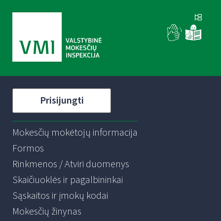
Prisijungti
Mokesčių mokėtojų informacija
Formos
Rinkmenos / Atviri duomenys
Skaičiuoklės ir pagalbininkai
Sąskaitos ir įmokų kodai
Mokesčių žinynas