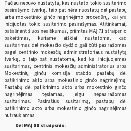
Tačiau nebuvo nustatyta, kas nustato tokio susitarimo
pasirašymo tvarką, taip pat nėra nuostatų dėl pastabų
arba mokestinio ginčo nagrinėjimo procedūrų, kai yra
inicijuotas tokio susitarimo pasirašymas. Atitinkamai,
pašalinant šiuos neaiškumus, priimtas MAĮ 71 straipsnio
pakeitimas, kuriame aiškiai nustatoma, kad
susitarimas dėl mokesčio dydžio gali būti pasirašomas
pagal centrinio mokesčių administratoriaus nustatytą
tvarką, o taip pat nustatoma, kad kai inicijuojamas
susitarimas, centrinis mokesčių administratorius arba
Mokestinių ginčų komisija stabdo pastabų dėl
patikrinimo akto arba mokestinio ginčo nagrinėjimą.
Pastabų dėl patikrinimo akto arba mokestinio ginčo
nagrinėjimas tęsiamas, jeigu nepasirašomas
susitarimas. Pasirašius susitarimą, pastabų dėl
patikrinimo akto arba mokestinio ginčo nagrinėjimas
nutraukiamas.
Dėl MAĮ 88 straipsnio: