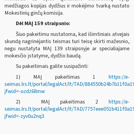
medžiagos kopijas dydžius ir mokėjimo tvarką nustato
Mokestinių ginčų komisija.
Dėl MAĮ 159 straipsnio:
Šiuo pakeitimu nustatoma, kad išimtiniais atvejais
skundą nagrinėjantis teismas turi teisę skirti mažesnio,
negu nustatyta MAĮ 139 straipsnyje ar specialiajame
mokesčio įstatyme, dydžio baudą.
Su pakeitimais galite susipažinti:
1) MAĮ pakeitimas 1
https://e-
seimas.lrs.lt/portal/legalAct/lt/TAD/884550b24b7b11f0a
jfwid=-ozdz6llmw
2) MAĮ pakeitimas 2
https://e-
seimas.lrs.lt/portal/legalAct/lt/TAD/7757eee051b411f0a
jfwid=-zyv0u2nq3