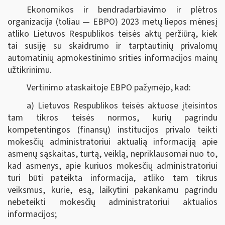
Ekonomikos ir bendradarbiavimo ir plėtros
organizacija (toliau — EBPO) 2023 metų liepos mėnesį
atliko Lietuvos Respublikos teisės aktų peržiūrą, kiek
tai susiję su skaidrumo ir tarptautinių privalomų
automatinių apmokestinimo srities informacijos mainų
užtikrinimu.
Vertinimo ataskaitoje EBPO pažymėjo, kad:
a) Lietuvos Respublikos teisės aktuose įteisintos
tam tikros teisės normos, kurių pagrindu
kompetentingos (finansų) institucijos privalo teikti
mokesčių administratoriui aktualią informaciją apie
asmenų sąskaitas, turtą, veiklą, nepriklausomai nuo to,
kad asmenys, apie kuriuos mokesčių administratoriui
turi būti pateikta informacija, atliko tam tikrus
veiksmus, kurie, esą, laikytini pakankamu pagrindu
nebeteikti mokesčių administratoriui aktualios
informacijos;