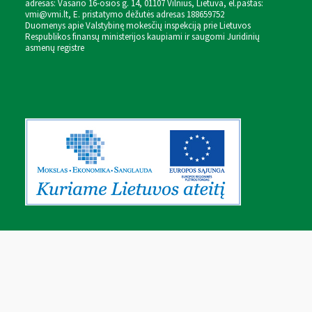
adresas: Vasario 16-osios g. 14, 01107 Vilnius, Lietuva, el.paštas:
vmi@vmi.lt
, E. pristatymo dėžutės adresas 188659752
Duomenys apie Valstybinę mokesčių inspekciją prie Lietuvos
Respublikos finansų ministerijos kaupiami ir saugomi Juridinių
asmenų registre