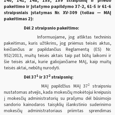
140, 141, 148, 155, 159 straipsnių ir priedo
pakeitimo ir Įstatymo papildymo 37-2, 61-5 ir 61-6
straipsniais įstatymas Nr. XV-309 (toliau — MAĮ
pakeitimas 2):
Dėl 2 straipsnio pakeitimo:
Informuojame, jog atliktas techninis
pakeitimas, kuris užtikrins, jog priėmus teisės aktus,
keičiančius ar papildančius Reglamentą (ES) Nr.
952/2013, muitų teisės aktais taip pat būtų laikomi ir
šie teisės aktai, kurie galiojančiame MAĮ, kaip muitų
teisės aktai, nebūtų nurodyti.
1
2
Dėl 37
ir 37
straipsnių:
2
MAĮ papildžius MAĮ 37
straipsniu
nustatomas atvejis, kada mokesčių mokėtojui kreipusis
į mokesčių administratorių su prašymu dėl būsimojo
sandorio kainodaros taisyklių išankstinio suderinimo
mokesčių administratoriaus priimtas sprendimas