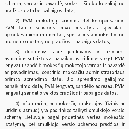
schema, vardas ir pavardė; kodas ir šio kodo galiojimo
pradžios data bei pabaigos data;
2) PVM mokėtojų, kuriems dėl kompensacinio
PVM tarifo schemos buvo nustatytas specialaus
apmokestinimo momentas, specialaus apmokestinimo
momento nustatymo pradžios ir pabaigos datos;
3) duomenys apie juridiniams ir fiziniams
asmenims suteiktus ar panaikintus leidimus steigti PVM
lengvatų sandėlį: mokesčių mokėtojo vardas ir pavardė
ar pavadinimas, centrinio mokesčių administratoriaus
priimto sprendimo data, šio sprendimo galiojimo
panaikinimo data, PVM lengvatų sandėlio adresas, PVM
lengvatų sandėlio veiklos pradžios ir pabaigos datos;
4) informacija, ar mokesčių mokėtojas (fizinis ar
juridinis asmuo) yra pasirinkęs taikyti smulkiojo verslo
schemą Lietuvoje pagal pridėtinės vertės mokesčio
įstatymą, bei smulkiojo verslo schemos pradžios ir