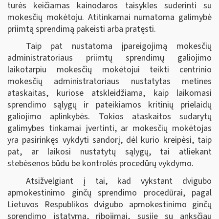
turės keičiamas kainodaros taisykles suderinti su
mokesčių mokėtoju. Atitinkamai numatoma galimybė
priimtą sprendimą pakeisti arba pratęsti.
Taip pat nustatoma įpareigojimą mokesčių
administratoriaus priimtų sprendimų galiojimo
laikotarpiu mokesčių mokėtojui teikti centrinio
mokesčių administratoriaus nustatytas metines
ataskaitas, kuriose atskleidžiama, kaip laikomasi
sprendimo sąlygų ir pateikiamos kritinių prielaidų
galiojimo aplinkybės. Tokios ataskaitos sudarytų
galimybes tinkamai įvertinti, ar mokesčių mokėtojas
yra pasirinkęs vykdyti sandorį, dėl kurio kreipėsi, taip
pat, ar laikosi nustatytų sąlygų, tai atliekant
stebėsenos būdu be kontrolės procedūrų vykdymo.
Atsižvelgiant į tai, kad vykstant dvigubo
apmokestinimo ginčų sprendimo procedūrai, pagal
Lietuvos Respublikos dvigubo apmokestinimo ginčų
sprendimo įstatymą, ribojimai, susiję su anksčiau