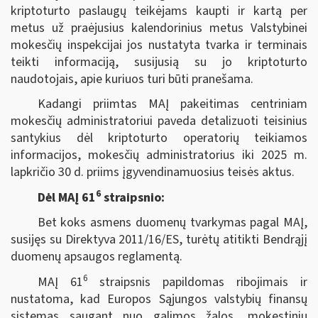
kriptoturto paslaugų teikėjams kaupti ir kartą per
metus už praėjusius kalendorinius metus Valstybinei
mokesčių inspekcijai jos nustatyta tvarka ir terminais
teikti informaciją, susijusią su jo kriptoturto
naudotojais, apie kuriuos turi būti pranešama.
Kadangi priimtas MAĮ pakeitimas centriniam
mokesčių administratoriui paveda detalizuoti teisinius
santykius dėl kriptoturto operatorių teikiamos
informacijos, mokesčių administratorius iki 2025 m.
lapkričio 30 d. priims įgyvendinamuosius teisės aktus.
6
Dėl MAĮ 61
straipsnio:
Bet koks asmens duomenų tvarkymas pagal MAĮ,
susijęs su Direktyva 2011/16/ES, turėtų atitikti Bendrąjį
duomenų apsaugos reglamentą.
6
MAĮ 61
straipsnis papildomas ribojimais ir
nustatoma, kad Europos Sąjungos valstybių finansų
sistemas saugant nuo galimos žalos, mokestinių