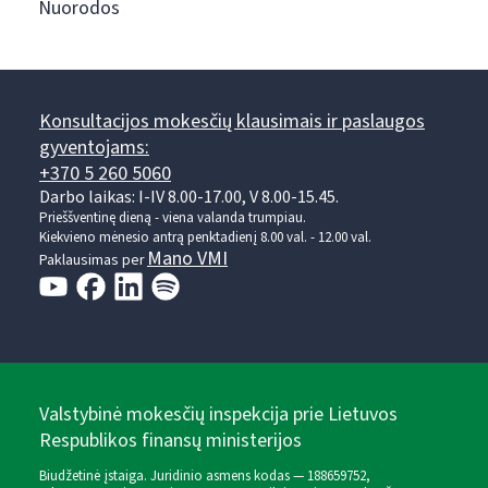
Nuorodos
Konsultacijos mokesčių klausimais ir paslaugos
gyventojams:
+370 5 260 5060
Darbo laikas: I-IV 8.00-17.00, V 8.00-15.45.
Prieššventinę dieną - viena valanda trumpiau.
Kiekvieno mėnesio antrą penktadienį 8.00 val. - 12.00 val.
Mano VMI
Paklausimas per
Valstybinė mokesčių inspekcija prie Lietuvos
Respublikos finansų ministerijos
Biudžetinė įstaiga. Juridinio asmens kodas — 188659752,