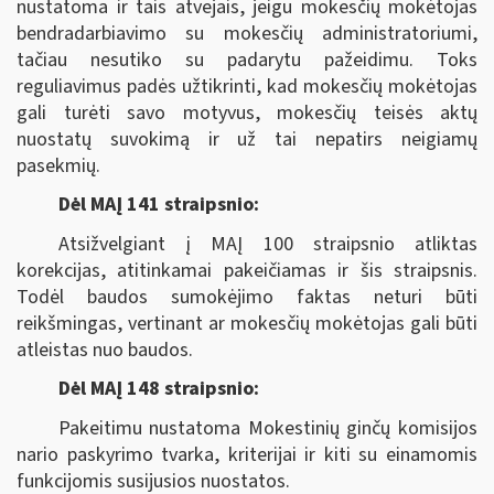
nustatoma ir tais atvejais, jeigu mokesčių mokėtojas
bendradarbiavimo su mokesčių administratoriumi,
tačiau nesutiko su padarytu pažeidimu. Toks
reguliavimus padės užtikrinti, kad mokesčių mokėtojas
gali turėti savo motyvus, mokesčių teisės aktų
nuostatų suvokimą ir už tai nepatirs neigiamų
pasekmių.
Dėl MAĮ 141 straipsnio:
Atsižvelgiant į MAĮ 100 straipsnio atliktas
korekcijas, atitinkamai pakeičiamas ir šis straipsnis.
Todėl baudos sumokėjimo faktas neturi būti
reikšmingas, vertinant ar mokesčių mokėtojas gali būti
atleistas nuo baudos.
Dėl MAĮ 148 straipsnio:
Pakeitimu nustatoma Mokestinių ginčų komisijos
nario paskyrimo tvarka, kriterijai ir kiti su einamomis
funkcijomis susijusios nuostatos.