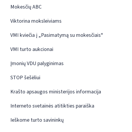
Mokesčių ABC
Viktorina moksleiviams
VMI kviečia į „Pasimatymą su mokesčiais“
VMI turto aukcionai
Įmonių VDU palyginimas
STOP šešėliui
Krašto apsaugos ministerijos informacija
Interneto svetainės atitikties paraiška
Ieškome turto savininkų