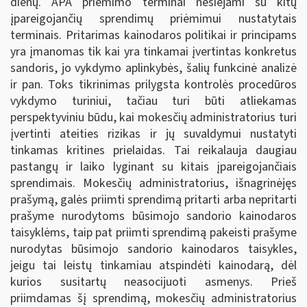
dienų. APA priėmimo terminai nesiejami su kitų
įpareigojančių sprendimų priėmimui nustatytais
terminais. Pritarimas kainodaros politikai ir principams
yra įmanomas tik kai yra tinkamai įvertintas konkretus
sandoris, jo vykdymo aplinkybės, šalių funkcinė analizė
ir pan. Toks tikrinimas prilygsta kontrolės procedūros
vykdymo turiniui, tačiau turi būti atliekamas
perspektyviniu būdu, kai mokesčių administratorius turi
įvertinti ateities rizikas ir jų suvaldymui nustatyti
tinkamas kritines prielaidas. Tai reikalauja daugiau
pastangų ir laiko lyginant su kitais įpareigojančiais
sprendimais. Mokesčių administratorius, išnagrinėjęs
prašymą, galės priimti sprendimą pritarti arba nepritarti
prašyme nurodytoms būsimojo sandorio kainodaros
taisyklėms, taip pat priimti sprendimą pakeisti prašyme
nurodytas būsimojo sandorio kainodaros taisykles,
jeigu tai leistų tinkamiau atspindėti kainodarą, dėl
kurios susitartų neasocijuoti asmenys. Prieš
priimdamas šį sprendimą, mokesčių administratorius