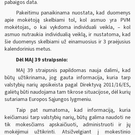
pabaigos data.
Pakeitimu panaikinama nuostata, kad duomenys
apie mokėtoją skelbiami tol, kol asmuo yra PVM
mokėtojas, o kai vykdoma individuali veikla, ‒ kol
asmuo nutraukia individualią veiklą, ir nustatoma, kad
šie duomenys skelbiami už einamuosius ir 3 praėjusius
kalendorinius metus.
Dėl MAĮ 39 straipsnio:
MAĮ 39 straipsnis papildomas nauja dalimi, kad
būtų užtikrinama, jog gauta informacija, kuria tarp
valstybių narių apsikeista pagal Direktyvą 2011/16/ES,
galėtų būti naudojama tam tikrose situacijose, dėl kurių
sutariama Europos Sąjungos lygmeniu.
Taip pat numatoma, kad informaciją, kuria
keičiamasi tarp valstybių narių, būtų galima naudoti ne
tik mokesčiams apskaičiuoti, administruoti ir jų
mokėjimui užtikrinti. Atsižvelgiant į mokestinio