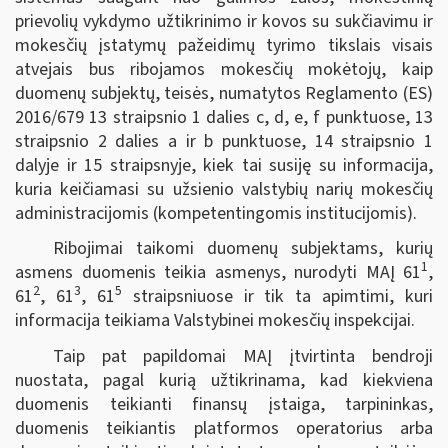
prievolių vykdymo užtikrinimo ir kovos su sukčiavimu ir
mokesčių įstatymų pažeidimų tyrimo tikslais visais
atvejais bus ribojamos mokesčių mokėtojų, kaip
duomenų subjektų, teisės, numatytos Reglamento (ES)
2016/679 13 straipsnio 1 dalies c, d, e, f punktuose, 13
straipsnio 2 dalies a ir b punktuose, 14 straipsnio 1
dalyje ir 15 straipsnyje, kiek tai susiję su informacija,
kuria keičiamasi su užsienio valstybių narių mokesčių
administracijomis (kompetentingomis institucijomis).
Ribojimai taikomi duomenų subjektams, kurių
1
asmens duomenis teikia asmenys, nurodyti MAĮ 61
,
2
3
5
61
, 61
, 61
straipsniuose ir tik ta apimtimi, kuri
informacija teikiama Valstybinei mokesčių inspekcijai.
Taip pat papildomai MAĮ įtvirtinta bendroji
nuostata, pagal kurią užtikrinama, kad kiekviena
duomenis teikianti finansų įstaiga, tarpininkas,
duomenis teikiantis platformos operatorius arba