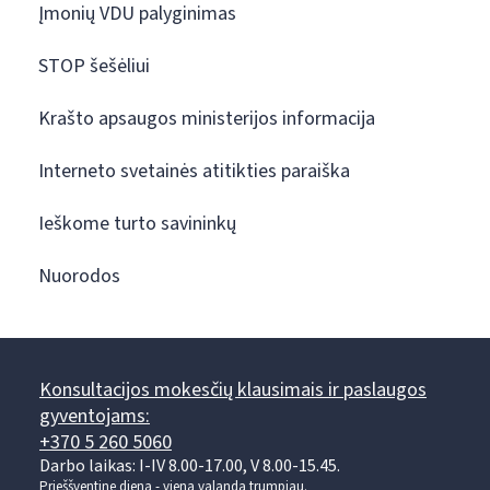
Įmonių VDU palyginimas
STOP šešėliui
Krašto apsaugos ministerijos informacija
Interneto svetainės atitikties paraiška
Ieškome turto savininkų
Nuorodos
Konsultacijos mokesčių klausimais ir paslaugos
gyventojams:
+370 5 260 5060
Darbo laikas: I-IV 8.00-17.00, V 8.00-15.45.
Prieššventinę dieną - viena valanda trumpiau.