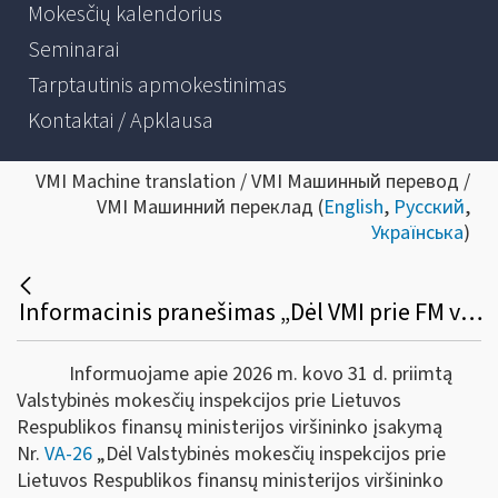
Mokesčių kalendorius
Seminarai
Tarptautinis apmokestinimas
Kontaktai / Apklausa
VMI Machine translation / VMI Машинный перевод /
VMI Машинний переклад (
English
,
Русский
,
Українська
)
Informacinis pranešimas „Dėl VMI prie FM viršininko 2024 m. spalio 23 d. įsakymo Nr. VA-83 „Dėl Mokestinės nepriemokos ar baudos už administracinį nusižengimą mokėjimo atidėjimo ir (ar) išdėstymo taisyklių ir formų patvirtinimo“ pakeitimo“
Informuojame apie 2026 m. kovo 31 d. priimtą
Valstybinės mokesčių inspekcijos prie Lietuvos
Respublikos finansų ministerijos viršininko įsakymą
Nr.
VA-26
„Dėl Valstybinės mokesčių inspekcijos prie
Lietuvos Respublikos finansų ministerijos viršininko