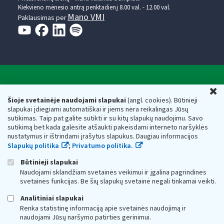
Kiekvieno mėnesio antrą penktadienį 8.00 val. - 12.00 val.
Mano VMI
Paklausimas per
Valstybinė mokesčių inspekcija prie Lietuvos
U
Respublikos finansų ministerijos
Šioje svetainėje naudojami slapukai
(angl. cookies). Būtinieji
slapukai įdiegiami automatiškai ir jiems nėra reikalingas Jūsų
Biudžetinė įstaiga. Juridinio asmens kodas — 188659752,
sutikimas. Taip pat galite sutikti ir su kitų slapukų naudojimu. Savo
adresas: Vasario 16-osios g. 14, 01107 Vilnius, Lietuva, el.paštas:
sutikimą bet kada galėsite atšaukti pakeisdami interneto naršyklės
vmi@vmi.lt
, E. pristatymo dėžutės adresas 188659752
nustatymus ir ištrindami įrašytus slapukus. Daugiau informacijos
Duomenys apie Valstybinę mokesčių inspekciją prie Lietuvos
Slapukų politika
;
Privatumo politika.
Respublikos finansų ministerijos kaupiami ir saugomi Juridinių
asmenų registre
Būtinieji slapukai
Naudojami sklandžiam svetainės veikimui ir įgalina pagrindines
svetainės funkcijas. Be šių slapukų svetainė negali tinkamai veikti.
Analitiniai slapukai
Renka statistinę informaciją apie svetainės naudojimą ir
naudojami Jūsų naršymo patirties gerinimui.