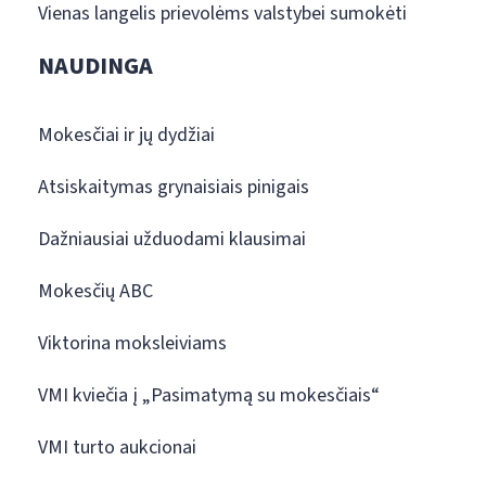
Vienas langelis prievolėms valstybei sumokėti
NAUDINGA
Mokesčiai ir jų dydžiai
Atsiskaitymas grynaisiais pinigais
Dažniausiai užduodami klausimai
Mokesčių ABC
Viktorina moksleiviams
VMI kviečia į „Pasimatymą su mokesčiais“
VMI turto aukcionai