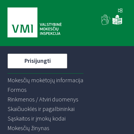
Prisijungti
Mokesčių mokėtojų informacija
Formos
Rinkmenos / Atviri duomenys
Skaičiuoklės ir pagalbininkai
Sąskaitos ir įmokų kodai
Mokesčių žinynas