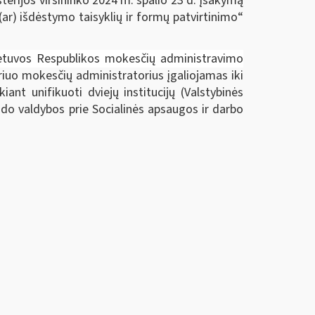
erijos viršininko 2024 m. spalio 23 d. įsakymą
r) išdėstymo taisyklių ir formų patvirtinimo“
etuvos Respublikos mokesčių administravimo
riuo mokesčių administratorius įgaliojamas iki
nt unifikuoti dviejų institucijų (Valstybinės
ndo valdybos prie Socialinės apsaugos ir darbo