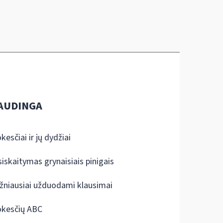
AUDINGA
kesčiai ir jų dydžiai
siskaitymas grynaisiais pinigais
žniausiai užduodami klausimai
kesčių ABC