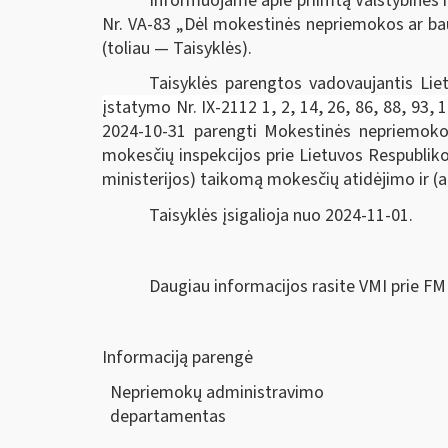
Informuojame apie priimtą Valstybinės m
Nr. VA-83
„Dėl mokestinės nepriemokos ar bau
(toliau — Taisyklės).
Taisyklės parengtos vadovaujantis
Lie
įstatymo Nr. IX-2112 1, 2, 14, 26, 86, 88, 93,
2024-10-31 parengti Mokestinės nepriemokos m
mokesčių inspekcijos prie Lietuvos Respubliko
ministerijos) taikomą mokesčių atidėjimo ir (
Taisyklės įsigalioja nuo 2024-11-01.
Daugiau informacijos rasite VMI prie FM
Informaciją parengė
Nepriemokų administravimo
departam