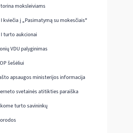
ktorina moksleiviams
I kviečia į „Pasimatymą su mokesčiais“
I turto aukcionai
onių VDU palyginimas
OP šešėliui
ašto apsaugos ministerijos informacija
terneto svetainės atitikties paraiška
škome turto savininkų
orodos