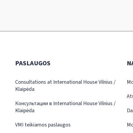
PASLAUGOS
N
Consultations at International House Vilnius /
Mo
Klaipėda
At
Консультации в International House Vilnius /
Klaipėda
Da
VMI teikiamos paslaugos
Mo