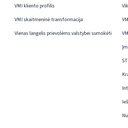
VMI kliento profilis
Vi
VMI skaitmeninė transformacija
VM
Vienas langelis prievolėms valstybei sumokėti
VM
Įm
ST
Kr
In
Ie
Nu