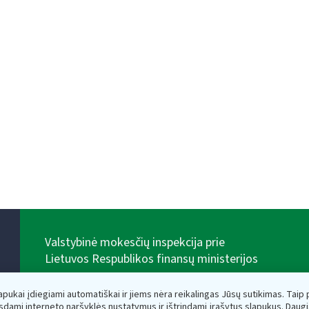
Valstybinė mokesčių inspekcija prie
Lietuvos Respublikos finansų ministerijos
Biudžetinė įstaiga. Juridinio asmens kodas — 188659752,
adresas: Vasario 16-osios g. 14, 01107 Vilnius, Lietuva,
lapukai įdiegiami automatiškai ir jiems nėra reikalingas Jūsų sutikimas. Taip pa
el.paštas:
vmi@vmi.lt
, E. pristatymo dėžutės adresas
sdami interneto naršyklės nustatymus ir ištrindami įrašytus slapukus. Daug