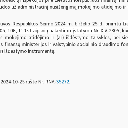
okesčių inspekcijos prie Lietuvos Respublikos finansų minist
dos už administracinį nusižengimą mokėjimo atidėjimo ir (a
tuvos Respublikos Seimo 2024 m. birželio 25 d. priimtu
Li
 105, 106, 110 straipsnių pakeitimo įstatymu Nr.
XIV-2805, ku
okėjimo atidėjimo ir (ar) išdėstymo taisykles, bei siekia
s finansų ministerijos ir Valstybinio socialinio draudimo fo
ar) išdėstymo instrumentą.
 2024-10-25 rašte Nr. RNA-
35272
.
entas