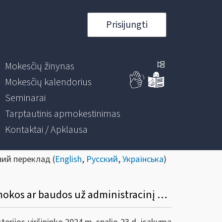
Prisijungti
Mokesčių žinynas
Mokesčių kalendorius
Seminarai
Tarptautinis apmokestinimas
Kontaktai / Apklausa
ний переклад (
English
,
Русский
,
Українська
)
Informacinis pranešimas „Dėl VMI prie FM viršininko įsakymo „Dėl Mokestinės nepriemokos ar baudos už administracinį nusižengimą mokėjimo atidėjimo ir (ar) išdėstymo taisyklių ir formų patvirtinimo“