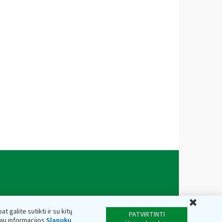
Uždar
t galite sutikti ir su kitų
PATVIRTINTI
iau informacijos
Slapukų