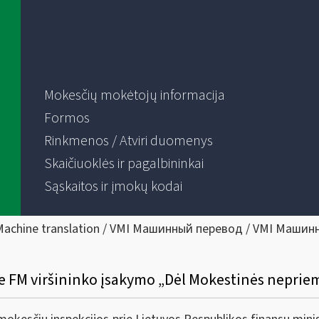
Mokesčių mokėtojų informacija
Formos
Rinkmenos / Atviri duomenys
Skaičiuoklės ir pagalbininkai
Sąskaitos ir įmokų kodai
Machine translation / VMI Машинный перевод / VMI Машин