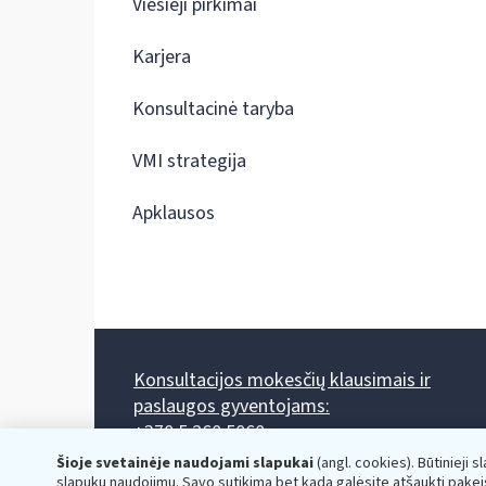
Viešieji pirkimai
Karjera
Konsultacinė taryba
VMI strategija
Apklausos
Konsultacijos mokesčių klausimais ir
paslaugos gyventojams:
+370 5 260 5060
Darbo laikas: I-IV 8.00-17.00, V 8.00-15.45.
Šioje svetainėje naudojami slapukai
(angl. cookies). Būtinieji s
Prieššventinę dieną - viena valanda trumpiau.
slapukų naudojimu. Savo sutikimą bet kada galėsite atšaukti pakei