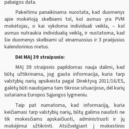
pabaigos data.
Pakeitimu panaikinama nuostata, kad duomenys
apie mokėtoją skelbiami tol, kol asmuo yra PVM
mokėtojas, o kai vykdoma individuali veikla, ‒ kol
asmuo nutraukia individualią veiklą, ir nustatoma, kad
šie duomenys skelbiami už einamuosius ir 3 praėjusius
kalendorinius metus.
Dėl MAĮ 39 straipsnio:
MAĮ 39 straipsnis papildomas nauja dalimi, kad
būtų užtikrinama, jog gauta informacija, kuria tarp
valstybių narių apsikeista pagal Direktyvą 2011/16/ES,
galėtų būti naudojama tam tikrose situacijose, dėl kurių
sutariama Europos Sąjungos lygmeniu.
Taip pat numatoma, kad informaciją, kuria
keičiamasi tarp valstybių narių, būtų galima naudoti ne
tik mokesčiams apskaičiuoti, administruoti ir jų
mokėjimui užtikrinti. Atsižvelgiant į mokestinio