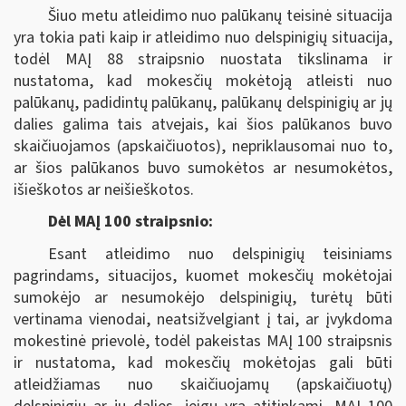
Šiuo metu atleidimo nuo palūkanų teisinė situacija
yra tokia pati kaip ir atleidimo nuo delspinigių situacija,
todėl MAĮ 88 straipsnio nuostata tikslinama ir
nustatoma, kad mokesčių mokėtoją atleisti nuo
palūkanų, padidintų palūkanų, palūkanų delspinigių ar jų
dalies galima tais atvejais, kai šios palūkanos buvo
skaičiuojamos (apskaičiuotos), nepriklausomai nuo to,
ar šios palūkanos buvo sumokėtos ar nesumokėtos,
išieškotos ar neišieškotos.
Dėl MAĮ 100 straipsnio:
Esant atleidimo nuo delspinigių teisiniams
pagrindams, situacijos, kuomet mokesčių mokėtojai
sumokėjo ar nesumokėjo delspinigių, turėtų būti
vertinama vienodai, neatsižvelgiant į tai, ar įvykdoma
mokestinė prievolė, todėl pakeistas MAĮ 100 straipsnis
ir nustatoma, kad mokesčių mokėtojas gali būti
atleidžiamas nuo skaičiuojamų (apskaičiuotų)