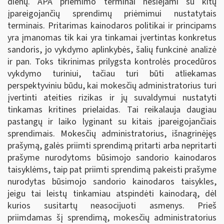
dienų. APA priėmimo terminai nesiejami su kitų
įpareigojančių sprendimų priėmimui nustatytais
terminais. Pritarimas kainodaros politikai ir principams
yra įmanomas tik kai yra tinkamai įvertintas konkretus
sandoris, jo vykdymo aplinkybės, šalių funkcinė analizė
ir pan. Toks tikrinimas prilygsta kontrolės procedūros
vykdymo turiniui, tačiau turi būti atliekamas
perspektyviniu būdu, kai mokesčių administratorius turi
įvertinti ateities rizikas ir jų suvaldymui nustatyti
tinkamas kritines prielaidas. Tai reikalauja daugiau
pastangų ir laiko lyginant su kitais įpareigojančiais
sprendimais. Mokesčių administratorius, išnagrinėjęs
prašymą, galės priimti sprendimą pritarti arba nepritarti
prašyme nurodytoms būsimojo sandorio kainodaros
taisyklėms, taip pat priimti sprendimą pakeisti prašyme
nurodytas būsimojo sandorio kainodaros taisykles,
jeigu tai leistų tinkamiau atspindėti kainodarą, dėl
kurios susitartų neasocijuoti asmenys. Prieš
priimdamas šį sprendimą, mokesčių administratorius