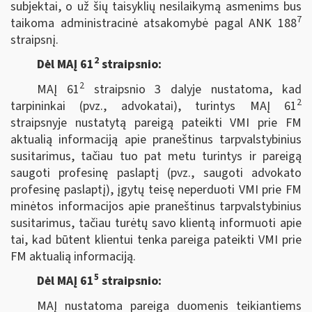
subjektai, o už šių taisyklių nesilaikymą asmenims bus
7
taikoma administracinė atsakomybė pagal ANK 188
straipsnį.
2
Dėl MAĮ 61
straipsnio:
2
MAĮ 61
straipsnio 3 dalyje nustatoma, kad
2
tarpininkai (pvz., advokatai), turintys MAĮ 61
straipsnyje nustatytą pareigą pateikti VMI prie FM
aktualią informaciją apie praneštinus tarpvalstybinius
susitarimus, tačiau tuo pat metu turintys ir pareigą
saugoti profesinę paslaptį (pvz., saugoti advokato
profesinę paslaptį), įgytų teisę neperduoti VMI prie FM
minėtos informacijos apie praneštinus tarpvalstybinius
susitarimus, tačiau turėtų savo klientą informuoti apie
tai, kad būtent klientui tenka pareiga pateikti VMI prie
FM aktualią informaciją.
5
Dėl MAĮ 61
straipsnio:
MAĮ nustatoma pareiga duomenis teikiantiems