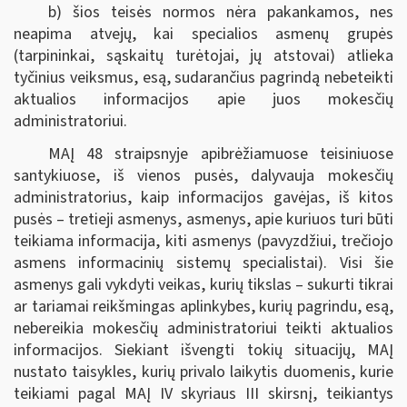
b) šios teisės normos nėra pakankamos, nes
neapima atvejų, kai specialios asmenų grupės
(tarpininkai, sąskaitų turėtojai, jų atstovai) atlieka
tyčinius veiksmus, esą, sudarančius pagrindą nebeteikti
aktualios informacijos apie juos mokesčių
administratoriui.
MAĮ 48 straipsnyje apibrėžiamuose teisiniuose
santykiuose, iš vienos pusės, dalyvauja mokesčių
administratorius, kaip informacijos gavėjas, iš kitos
pusės – tretieji asmenys, asmenys, apie kuriuos turi būti
teikiama informacija, kiti asmenys (pavyzdžiui, trečiojo
asmens informacinių sistemų specialistai). Visi šie
asmenys gali vykdyti veikas, kurių tikslas – sukurti tikrai
ar tariamai reikšmingas aplinkybes, kurių pagrindu, esą,
nebereikia mokesčių administratoriui teikti aktualios
informacijos. Siekiant išvengti tokių situacijų, MAĮ
nustato taisykles, kurių privalo laikytis duomenis, kurie
teikiami pagal MAĮ IV skyriaus III skirsnį, teikiantys