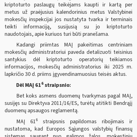
kriptoturto paslaugų teikėjams kaupti ir kartą per
metus už praėjusius kalendorinius metus Valstybinei
mokesčių inspekcijai jos nustatyta tvarka ir terminais
teikti informaciją, susijusią su jo kriptoturto
naudotojais, apie kuriuos turi būti pranešama.
Kadangi priimtas MAĮ pakeitimas centriniam
mokesčių administratoriui paveda detalizuoti teisinius
santykius dėl kriptoturto operatorių teikiamos
informacijos, mokesčių administratorius iki 2025 m.
lapkričio 30 d. priims įgyvendinamuosius teisės aktus.
6
Dėl MAĮ 61
straipsnio:
Bet koks asmens duomenų tvarkymas pagal MAĮ,
susijęs su Direktyva 2011/16/ES, turėtų atitikti Bendrąjį
duomenų apsaugos reglamentą.
6
MAĮ 61
straipsnis papildomas ribojimais ir
nustatoma, kad Europos Sąjungos valstybių finansų
sistemas saugant nuo galimos žalos, mokestinių