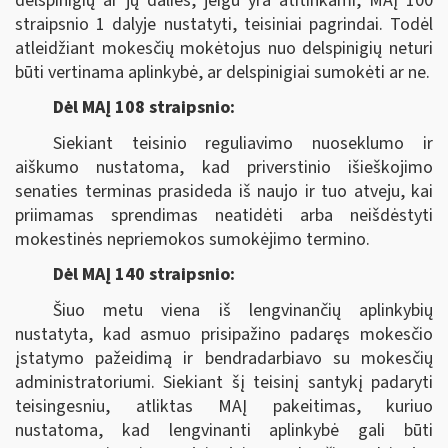
delspinigių ar jų dalies, jeigu yra atitinkami, MAĮ 100
straipsnio 1 dalyje nustatyti, teisiniai pagrindai. Todėl
atleidžiant mokesčių mokėtojus nuo delspinigių neturi
būti vertinama aplinkybė, ar delspinigiai sumokėti ar ne.
Dėl MAĮ 108 straipsnio:
Siekiant teisinio reguliavimo nuoseklumo ir
aiškumo nustatoma, kad priverstinio išieškojimo
senaties terminas prasideda iš naujo ir tuo atveju, kai
priimamas sprendimas neatidėti arba neišdėstyti
mokestinės nepriemokos sumokėjimo termino.
Dėl MAĮ 140 straipsnio:
Šiuo metu viena iš lengvinančių aplinkybių
nustatyta, kad asmuo prisipažino padaręs mokesčio
įstatymo pažeidimą ir bendradarbiavo su mokesčių
administratoriumi. Siekiant šį teisinį santykį padaryti
teisingesniu, atliktas MAĮ pakeitimas, kuriuo
nustatoma, kad lengvinanti aplinkybė gali būti