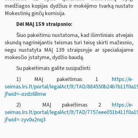
medžiagos kopijas dydžius ir mokėjimo tvarką nustato
Mokestinių ginčų komisija.
Dėl MAĮ 159 straipsnio:
Šiuo pakeitimu nustatoma, kad išimtiniais atvejais
skundą nagrinėjantis teismas turi teisę skirti mažesnio,
negu nustatyta MAĮ 139 straipsnyje ar specialiajame
mokesčio įstatyme, dydžio baudą.
Su pakeitimais galite susipažinti:
1) MAĮ pakeitimas 1
https://e-
seimas.lrs.lt/portal/legalAct/lt/TAD/884550b24b7b11f0a
jfwid=-ozdz6llmw
2) MAĮ pakeitimas 2
https://e-
seimas.lrs.lt/portal/legalAct/lt/TAD/7757eee051b411f0a
jfwid=-zyv0u2nq3