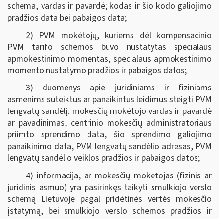
schema, vardas ir pavardė; kodas ir šio kodo galiojimo
pradžios data bei pabaigos data;
2) PVM mokėtojų, kuriems dėl kompensacinio
PVM tarifo schemos buvo nustatytas specialaus
apmokestinimo momentas, specialaus apmokestinimo
momento nustatymo pradžios ir pabaigos datos;
3) duomenys apie juridiniams ir fiziniams
asmenims suteiktus ar panaikintus leidimus steigti PVM
lengvatų sandėlį: mokesčių mokėtojo vardas ir pavardė
ar pavadinimas, centrinio mokesčių administratoriaus
priimto sprendimo data, šio sprendimo galiojimo
panaikinimo data, PVM lengvatų sandėlio adresas, PVM
lengvatų sandėlio veiklos pradžios ir pabaigos datos;
4) informacija, ar mokesčių mokėtojas (fizinis ar
juridinis asmuo) yra pasirinkęs taikyti smulkiojo verslo
schemą Lietuvoje pagal pridėtinės vertės mokesčio
įstatymą, bei smulkiojo verslo schemos pradžios ir