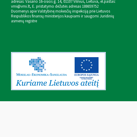
adresas: Vasario 16-osios g. 14, 01107 Vilnius, Lietuva, el.paštas:
vmi@vmi.lt
, E. pristatymo dėžutės adresas 188659752
Duomenys apie Valstybinę mokesčių inspekciją prie Lietuvos
Respublikos finansų ministerijos kaupiami ir saugomi Juridinių
asmenų registre