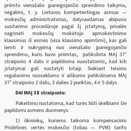
priimto vienašalio įpareigojančio sprendimo taikymu,
negalimi, t. y. Lietuvos kompetentingas asmuo —
mokesčių administratorius, dalyvaudamas abipusio
susitarimo procedūroje pagal šį įstatymą, privalės
nagrinėti mokesčių mokėtojo apmokestinimo
klausimus iš esmės (visa klausimo apimtimi), kas gali
lemti ir nukrypimą nuo vienašalio įpareigojančio
sprendimo, kuris buvo priimtas, patikslinta MAĮ 37¹
straipsnio 4 dalis ir papildoma nuostatomis, kad kiti
įstatymai gali nustatyti kitaip. Siekiant teisinio
reguliavimo nuoseklumo ir aiškumo patikslinama MAĮ
37¹ straipsnio 2 dalis, 3 dalies 2 punktas, 4 ir 5 dalys.
Dėl MAĮ 38 straipsnio:
Pakeitimu nustatoma, kad turės būti skelbiami šie
papildomi asmens duomenys:
1) ūkininkų, kuriems taikoma kompensacinio
Pridėtinės vertės mokesčio (toliau — PVM) tarifo