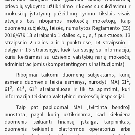
prievolių vykdymo užtikrinimo ir kovos su sukčiavimu ir
mokesčių įstatymų pažeidimų tyrimo tikslais visais
atvejais bus ribojamos mokesčių mokėtojų, kaip
duomenų subjektų, teisės, numatytos Reglamento (ES)
2016/679 13 straipsnio 1 dalies c, d, e, f punktuose, 13
straipsnio 2 dalies a ir b punktuose, 14 straipsnio 1
dalyje ir 15 straipsnyje, kiek tai susiję su informacija,
kuria keičiamasi su užsienio valstybių narių mokesčių
administracijomis (kompetentingomis institucijomis).
Ribojimai taikomi duomenų subjektams, kurių
1
asmens duomenis teikia asmenys, nurodyti MAĮ 61
,
2
3
5
61
, 61
, 61
straipsniuose ir tik ta apimtimi, kuri
informacija teikiama Valstybinei mokesčių inspekcijai.
Taip pat papildomai MAĮ įtvirtinta bendroji
nuostata, pagal kurią užtikrinama, kad kiekviena
duomenis teikianti finansų įstaiga, tarpininkas,
duomenis teikiantis platformos operatorius arba