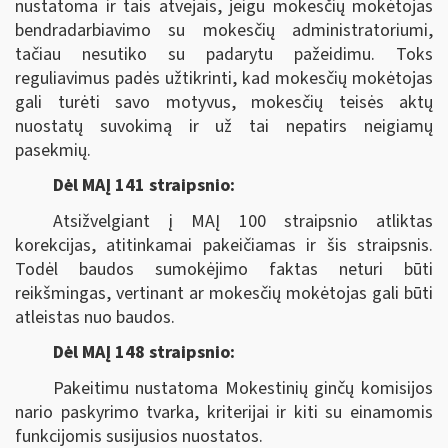
nustatoma ir tais atvejais, jeigu mokesčių mokėtojas
bendradarbiavimo su mokesčių administratoriumi,
tačiau nesutiko su padarytu pažeidimu. Toks
reguliavimus padės užtikrinti, kad mokesčių mokėtojas
gali turėti savo motyvus, mokesčių teisės aktų
nuostatų suvokimą ir už tai nepatirs neigiamų
pasekmių.
Dėl MAĮ 141 straipsnio:
Atsižvelgiant į MAĮ 100 straipsnio atliktas
korekcijas, atitinkamai pakeičiamas ir šis straipsnis.
Todėl baudos sumokėjimo faktas neturi būti
reikšmingas, vertinant ar mokesčių mokėtojas gali būti
atleistas nuo baudos.
Dėl MAĮ 148 straipsnio:
Pakeitimu nustatoma Mokestinių ginčų komisijos
nario paskyrimo tvarka, kriterijai ir kiti su einamomis
funkcijomis susijusios nuostatos.