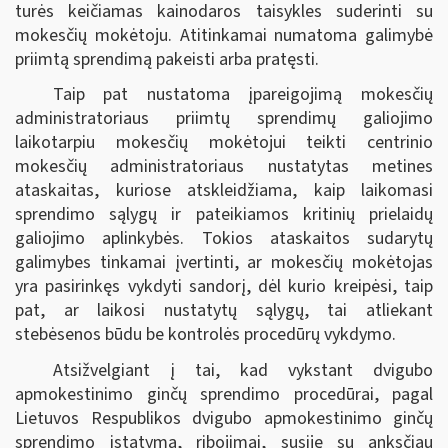
turės keičiamas kainodaros taisykles suderinti su
mokesčių mokėtoju. Atitinkamai numatoma galimybė
priimtą sprendimą pakeisti arba pratęsti.
Taip pat nustatoma įpareigojimą mokesčių
administratoriaus priimtų sprendimų galiojimo
laikotarpiu mokesčių mokėtojui teikti centrinio
mokesčių administratoriaus nustatytas metines
ataskaitas, kuriose atskleidžiama, kaip laikomasi
sprendimo sąlygų ir pateikiamos kritinių prielaidų
galiojimo aplinkybės. Tokios ataskaitos sudarytų
galimybes tinkamai įvertinti, ar mokesčių mokėtojas
yra pasirinkęs vykdyti sandorį, dėl kurio kreipėsi, taip
pat, ar laikosi nustatytų sąlygų, tai atliekant
stebėsenos būdu be kontrolės procedūrų vykdymo.
Atsižvelgiant į tai, kad vykstant dvigubo
apmokestinimo ginčų sprendimo procedūrai, pagal
Lietuvos Respublikos dvigubo apmokestinimo ginčų
sprendimo įstatymą, ribojimai, susiję su anksčiau