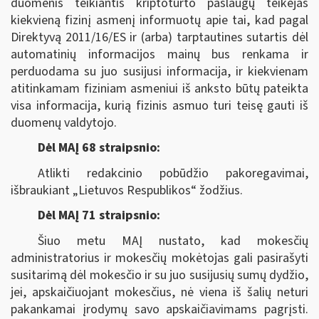
duomenis teikiantis kriptoturto paslaugų teikėjas
kiekvieną fizinį asmenį informuotų apie tai, kad pagal
Direktyvą 2011/16/ES ir (arba) tarptautines sutartis dėl
automatinių informacijos mainų bus renkama ir
perduodama su juo susijusi informacija, ir kiekvienam
atitinkamam fiziniam asmeniui iš anksto būtų pateikta
visa informacija, kurią fizinis asmuo turi teisę gauti iš
duomenų valdytojo.
Dėl MAĮ 68 straipsnio:
Atlikti redakcinio pobūdžio pakoregavimai,
išbraukiant „Lietuvos Respublikos“ žodžius.
Dėl MAĮ 71 straipsnio:
Šiuo metu MAĮ nustato, kad mokesčių
administratorius ir mokesčių mokėtojas gali pasirašyti
susitarimą dėl mokesčio ir su juo susijusių sumų dydžio,
jei, apskaičiuojant mokesčius, nė viena iš šalių neturi
pakankamai įrodymų savo apskaičiavimams pagrįsti.