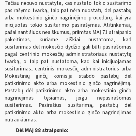
Tačiau nebuvo nustatyta, kas nustato tokio susitarimo
pasirašymo tvarką, taip pat nėra nuostatų dėl pastabų
arba mokestinio ginčo nagrinėjimo procedūrų, kai yra
inicijuotas tokio susitarimo pasirašymas. Atitinkamai,
pašalinant šiuos neaiškumus, priimtas MAĮ 71 straipsnio
pakeitimas, kuriame aiškiai nustatoma, kad
susitarimas dėl mokesčio dydžio gali būti pasirašomas
pagal centrinio mokesčių administratoriaus nustatytą
tvarką, o taip pat nustatoma, kad kai inicijuojamas
susitarimas, centrinis mokesčių administratorius arba
Mokestinių ginčų komisija stabdo pastabų dėl
patikrinimo akto arba mokestinio ginčo nagrinėjimą.
Pastabų dėl patikrinimo akto arba mokestinio ginčo
nagrinėjimas tęsiamas, jeigu nepasirašomas
susitarimas. Pasirašius susitarimą, pastabų dėl
patikrinimo akto arba mokestinio ginčo nagrinėjimas
nutraukiamas.
Dėl MAĮ 88 straipsnio: