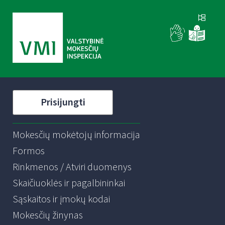
Prisijungti
Mokesčių mokėtojų informacija
Formos
Rinkmenos / Atviri duomenys
Skaičiuoklės ir pagalbininkai
Sąskaitos ir įmokų kodai
Mokesčių žinynas