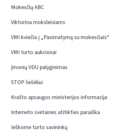
Mokesčių ABC
Viktorina moksleiviams
VMI kviečia į „Pasimatymą su mokesčiais“
VMI turto aukcionai
Įmonių VDU palyginimas
STOP šešėliui
Krašto apsaugos ministerijos informacija
Interneto svetainės atitikties paraiška
Ieškome turto savininkų