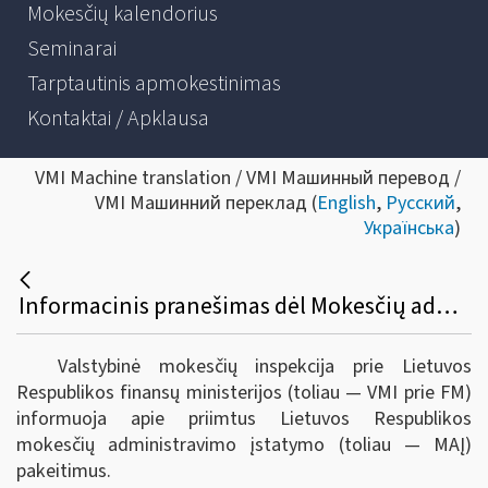
Mokesčių kalendorius
Seminarai
Tarptautinis apmokestinimas
Kontaktai / Apklausa
VMI Machine translation / VMI Машинный перевод /
VMI Машинний переклад (
English
,
Русский
,
Українська
)
Informacinis pranešimas dėl Mokesčių administravimo įstatymo pakeitimo
Valstybinė mokesčių inspekcija prie Lietuvos
Respublikos finansų ministerijos (toliau — VMI prie FM)
informuoja apie priimtus Lietuvos Respublikos
mokesčių administravimo įstatymo (toliau — MAĮ)
pakeitimus.