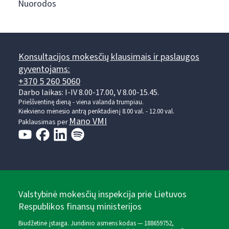
Nuorodos
Konsultacijos mokesčių klausimais ir paslaugos
gyventojams:
+370 5 260 5060
Darbo laikas: I-IV 8.00-17.00, V 8.00-15.45.
Prieššventinę dieną - viena valanda trumpiau.
Kiekvieno mėnesio antrą penktadienį 8.00 val. - 12.00 val.
Mano VMI
Paklausimas per
Valstybinė mokesčių inspekcija prie Lietuvos
Respublikos finansų ministerijos
Biudžetinė įstaiga. Juridinio asmens kodas — 188659752,