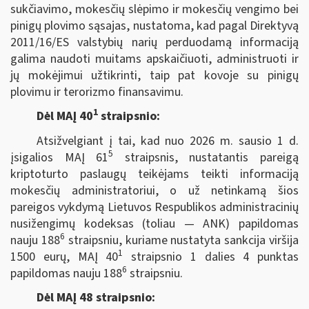
sukčiavimo, mokesčių slėpimo ir mokesčių vengimo bei
pinigų plovimo sąsajas, nustatoma, kad pagal Direktyvą
2011/16/ES valstybių narių perduodamą informaciją
galima naudoti muitams apskaičiuoti, administruoti ir
jų mokėjimui užtikrinti, taip pat kovoje su pinigų
plovimu ir terorizmo finansavimu.
1
Dėl MAĮ 40
straipsnio:
Atsižvelgiant į tai, kad nuo 2026 m. sausio 1 d.
5
įsigalios MAĮ 61
straipsnis, nustatantis pareigą
kriptoturto paslaugų teikėjams teikti informaciją
mokesčių administratoriui, o už netinkamą šios
pareigos vykdymą Lietuvos Respublikos administracinių
nusižengimų kodeksas (toliau — ANK) papildomas
6
nauju 188
straipsniu, kuriame nustatyta sankcija viršija
1
1500 eurų, MAĮ 40
straipsnio 1 dalies 4 punktas
6
papildomas nauju 188
straipsniu.
Dėl MAĮ 48 straipsnio: