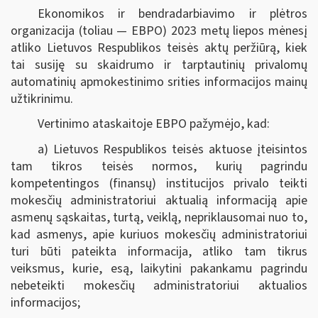
Ekonomikos ir bendradarbiavimo ir plėtros
organizacija (toliau — EBPO) 2023 metų liepos mėnesį
atliko Lietuvos Respublikos teisės aktų peržiūrą, kiek
tai susiję su skaidrumo ir tarptautinių privalomų
automatinių apmokestinimo srities informacijos mainų
užtikrinimu.
Vertinimo ataskaitoje EBPO pažymėjo, kad:
a) Lietuvos Respublikos teisės aktuose įteisintos
tam tikros teisės normos, kurių pagrindu
kompetentingos (finansų) institucijos privalo teikti
mokesčių administratoriui aktualią informaciją apie
asmenų sąskaitas, turtą, veiklą, nepriklausomai nuo to,
kad asmenys, apie kuriuos mokesčių administratoriui
turi būti pateikta informacija, atliko tam tikrus
veiksmus, kurie, esą, laikytini pakankamu pagrindu
nebeteikti mokesčių administratoriui aktualios
informacijos;