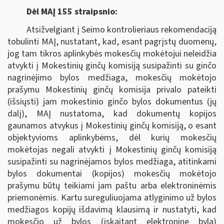
Dėl MAĮ 155 straipsnio:
Atsižvelgiant į Seimo kontrolieriaus rekomendaciją
tobulinti MAĮ, nustatant, kad, esant pagrįstų duomenų,
jog tam tikros aplinkybės mokesčių mokėtojui neleidžia
atvykti į Mokestinių ginčų komisiją susipažinti su ginčo
nagrinėjimo bylos medžiaga, mokesčių mokėtojo
prašymu Mokestinių ginčų komisija privalo pateikti
(išsiųsti) jam mokestinio ginčo bylos dokumentus (jų
dalį), MAĮ nustatoma, kad dokumentų kopijos
gaunamos atvykus į Mokestinių ginčų komisiją, o esant
objektyvioms aplinkybėms, dėl kurių mokesčių
mokėtojas negali atvykti į Mokestinių ginčų komisiją
susipažinti su nagrinėjamos bylos medžiaga, atitinkami
bylos dokumentai (kopijos) mokesčių mokėtojo
prašymu būtų teikiami jam paštu arba elektroninėmis
priemonėmis. Kartu sureguliuojama atlyginimo už bylos
medžiagos kopijų išdavimą klausimą ir nustatyti, kad
mokesčio už bylos (įskaitant elektroninę bylą)