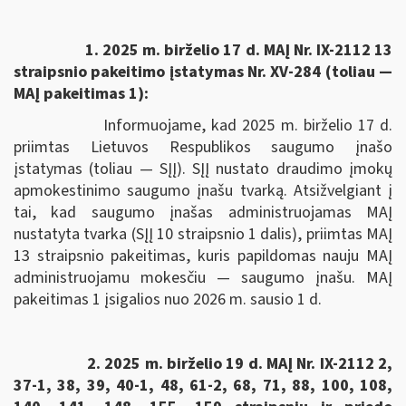
1. 2025 m. birželio 17 d. MAĮ Nr. IX-2112 13
straipsnio pakeitimo įstatymas Nr. XV-284 (toliau —
MAĮ pakeitimas 1):
Informuojame, kad 2025 m. birželio 17 d.
priimtas Lietuvos Respublikos saugumo įnašo
įstatymas (toliau — SĮĮ). SĮĮ nustato draudimo įmokų
apmokestinimo saugumo įnašu tvarką. Atsižvelgiant į
tai, kad saugumo įnašas administruojamas MAĮ
nustatyta tvarka (SĮĮ 10 straipsnio 1 dalis), priimtas MAĮ
13 straipsnio pakeitimas, kuris papildomas nauju MAĮ
administruojamu mokesčiu — saugumo įnašu. MAĮ
pakeitimas 1 įsigalios nuo 2026 m. sausio 1 d.
2. 2025 m. birželio 19 d. MAĮ Nr. IX-2112 2,
37-1, 38, 39, 40-1, 48, 61-2, 68, 71, 88, 100, 108,