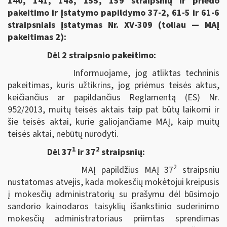
140, 141, 148, 155, 159 straipsnių ir priedo
pakeitimo ir Įstatymo papildymo 37-2, 61-5 ir 61-6
straipsniais įstatymas Nr. XV-309 (toliau — MAĮ
pakeitimas 2):
Dėl 2 straipsnio pakeitimo:
Informuojame, jog atliktas techninis
pakeitimas, kuris užtikrins, jog priėmus teisės aktus,
keičiančius ar papildančius Reglamentą (ES) Nr.
952/2013, muitų teisės aktais taip pat būtų laikomi ir
šie teisės aktai, kurie galiojančiame MAĮ, kaip muitų
teisės aktai, nebūtų nurodyti.
1
2
Dėl 37
ir 37
straipsnių:
2
MAĮ papildžius MAĮ 37
straipsniu
nustatomas atvejis, kada mokesčių mokėtojui kreipusis
į mokesčių administratorių su prašymu dėl būsimojo
sandorio kainodaros taisyklių išankstinio suderinimo
mokesčių administratoriaus priimtas sprendimas