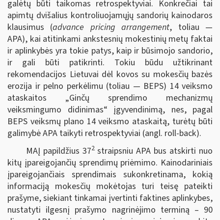
galėtų būti taikomas retrospektyviai. Konkrečiai tai
apimtų dvišalius kontroliuojamųjų sandorių kainodaros
klausimus (
advance pricing arrangement
, toliau —
APA), kai atitinkami ankstesnių mokestinių metų faktai
ir aplinkybės yra tokie patys, kaip ir būsimojo sandorio,
ir gali būti patikrinti. Tokiu būdu užtikrinant
rekomendacijos Lietuvai dėl kovos su mokesčių bazės
erozija ir pelno perkėlimu (toliau — BEPS) 14 veiksmo
ataskaitos „Ginčų sprendimo mechanizmų
veiksmingumo didinimas“ įgyvendinimą, nes, pagal
BEPS veiksmų plano 14 veiksmo ataskaitą, turėtų būti
galimybė APA taikyti retrospektyviai (angl. roll-back).
2
MAĮ papildžius 37
straipsniu APA bus atskirti nuo
kitų įpareigojančių sprendimų priėmimo. Kainodariniais
įpareigojančiais sprendimais sukonkretinama, kokią
informaciją mokesčių mokėtojas turi teisę pateikti
prašyme, siekiant tinkamai įvertinti faktines aplinkybes,
nustatyti ilgesnį prašymo nagrinėjimo terminą – 90