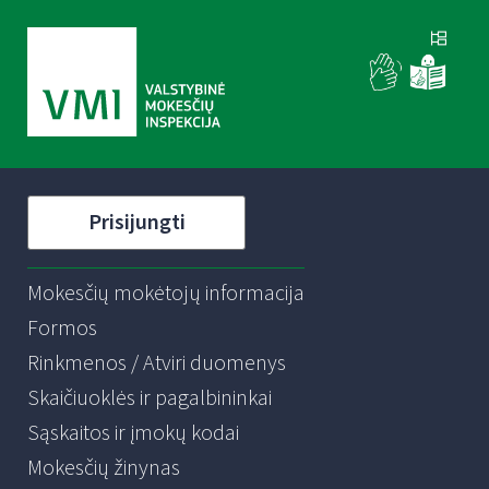
Prisijungti
Mokesčių mokėtojų informacija
Formos
Rinkmenos / Atviri duomenys
Skaičiuoklės ir pagalbininkai
Sąskaitos ir įmokų kodai
Mokesčių žinynas