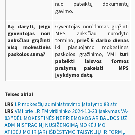
nuo pateiktų dokumentų
gavimo.
Ką daryti, jeigu
Gyventojas norėdamas grąžinti
gyventojas nori
MPS anksčiau nurodyto
anksčiau grąžinti
termino,
prieš 5 darbo dienas
visą mokestinės
iki planuojamo mokestinės
paskolos sumą?
paskolos grąžinimo, VMI
turi
pateikti laisvos formos
prašymą pakeisti MPS
įvykdymo datą
.
Teises aktai
LRS
LR mokesčių administravimo įstatymo 88 str.
LRS
VMI prie LR FM viršininko 2024-10-23 įsakymas VA-
83 "DĖL MOKESTINĖS NEPRIEMOKOS AR BAUDOS UŽ
ADMINISTRACINĮ NUSIŽENGIMĄ MOKĖJIMO
ATIDĖJIMO IR (AR) IŠDĖSTYMO TAISYKLIŲ IR FORMŲ