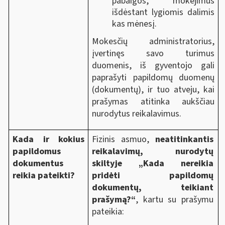
pabaigos, mokėjimus
išdėstant lygiomis dalimis
kas mėnesį.
Mokesčių administratorius,
įvertinęs savo turimus
duomenis, iš gyventojo gali
paprašyti papildomų duomenų
(dokumentų), ir tuo atveju, kai
prašymas atitinka aukščiau
nurodytus reikalavimus.
Kada ir kokius
Fizinis asmuo,
neatitinkantis
papildomus
reikalavimų, nurodytų
dokumentus
skiltyje „Kada nereikia
reikia pateikti?
pridėti papildomų
dokumentų, teikiant
prašymą?“
, kartu su prašymu
pateikia: