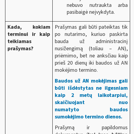
nebuvo nutraukta arba
pasibaigė neįvykdyta.
Kada, kokiam
Prašymas gali būti pateiktas tik
terminui ir kaip
po nutarimo, kuriuo paskirta
teikiamas
bauda už administracinį
prašymas?
nusižengimą (toliau – AN),
priėmimo, bet ne anksčiau kaip
prieš 20 dienų iki baudos už AN
mokėjimo termino.
Baudos už AN mokėjimas gali
būti išdėstytas ne ilgesniam
kaip 2 metų laikotarpiui,
skaičiuojant nuo
numatyto baudos
sumokėjimo termino dienos.
Prašymą ir papildomus