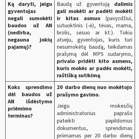
Ką daryti, jeigu
Baudą už gyventoją
dalimis
gyventojas
gali mokėti ar padėti mokėti
negali sumokėti
ir kitas asmuo
(pavyzdžiui,
baudos už AN
sutuoktinis (-ė), tėvas, mama,
(nedirba,
brolis, sesuo ar kt.). Tokiu
negauna jokių
atveju, gyventojas, kuris turi
pajamų)?
nesumokėtą baudą, teikdamas
prašymą dėl MPS sudarymo,
privalo pridėti kito asmens,
kuris mokės ar padės mokėti,
raštišką sutikimą
.
Koks sprendimo
20 darbo dienų nuo mokėtojo
dėl baudos už
prašymo gavimo.
AN išdėstymo
Jeigu mokesčių
priėmimo
administratorius paprašo
terminas?
pateikti papildomus
dokumentus, sprendimas
priimamas per 20 darbo dienų