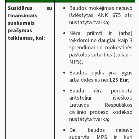
Susidūrus su
Baudos mokėjimas nebuvo
išdėstytas ANK 675 str.
finansiniais
nustatyta tvarka;
sunkumais
prašymas
Nėra priimti ir (arba)
teikiamas, kai:
vykdomi ne daugiau kaip 3
sprendimai dėl mokestinės
paskolos sutarties (toliau –
MPS);
Baudos dydis yra lygus
arba didesnis nei
125 Eur
;
Bauda nėra perduota
antstoliui išieškoti
Lietuvos Respublikos
civilinio proceso kodekso
nustatyta tvarka;
Dėl baudos nebuvo
sudaryta MPS ir kuri