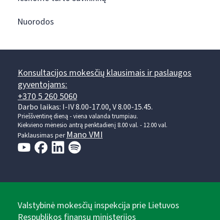
Nuorodos
Konsultacijos mokesčių klausimais ir paslaugos
gyventojams:
+370 5 260 5060
Darbo laikas: I-IV 8.00-17.00, V 8.00-15.45.
Prieššventinę dieną - viena valanda trumpiau.
Kiekvieno mėnesio antrą penktadienį 8.00 val. - 12.00 val.
Mano VMI
Paklausimas per
Valstybinė mokesčių inspekcija prie Lietuvos
Respublikos finansų ministerijos