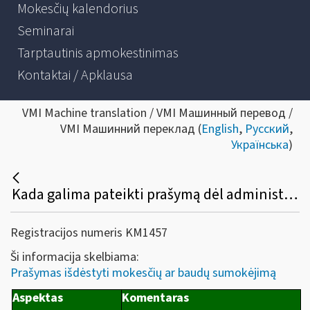
Mokesčių kalendorius
Seminarai
Tarptautinis apmokestinimas
Kontaktai / Apklausa
VMI Machine translation / VMI Машинный перевод /
VMI Машинний переклад (
English
,
Русский
,
Українська
)
Kada galima pateikti prašymą dėl administracinių baudų sumokėjimo išdėstymo? Kokia prašymo pateikimo tvarka ir koks sprendimo priėmimo terminas?
Registracijos numeris KM1457
Ši informacija skelbiama:
Prašymas išdėstyti mokesčių ar baudų sumokėjimą
Aspektas
Komentaras