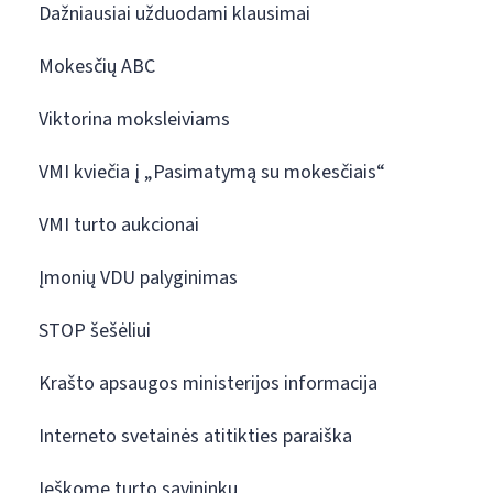
Dažniausiai užduodami klausimai
Mokesčių ABC
Viktorina moksleiviams
VMI kviečia į „Pasimatymą su mokesčiais“
VMI turto aukcionai
Įmonių VDU palyginimas
STOP šešėliui
Krašto apsaugos ministerijos informacija
Interneto svetainės atitikties paraiška
Ieškome turto savininkų