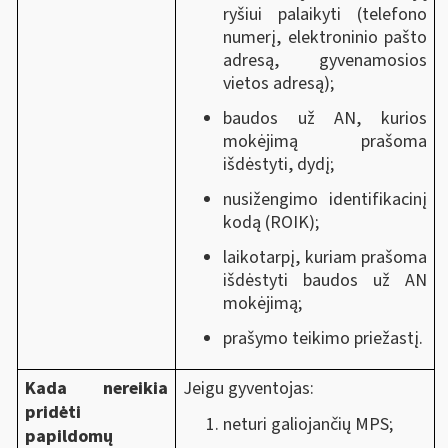
ryšiui palaikyti (telefono
numerį, elektroninio pašto
adresą, gyvenamosios
vietos adresą);
baudos už AN, kurios
mokėjimą prašoma
išdėstyti, dydį;
nusižengimo identifikacinį
kodą (ROIK);
laikotarpį, kuriam prašoma
išdėstyti baudos už AN
mokėjimą;
prašymo teikimo priežastį.
Kada nereikia
Jeigu gyventojas:
pridėti
neturi galiojančių MPS;
papildomų