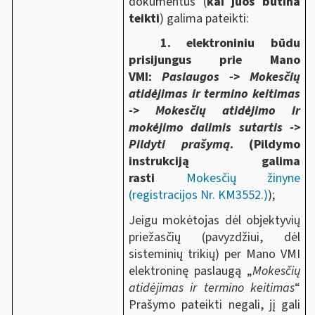
dokumentus (
kai juos būtina
teikti
) galima pateikti:
1. elektroniniu būdu
prisijungus prie Mano
VMI:
Paslaugos -> Mokesčių
atidėjimas ir termino keitimas
-> Mokesčių atidėjimo ir
mokėjimo dalimis sutartis ->
Pildyti prašymą
.
(Pildymo
instrukciją galima
rasti
Mokesčių žinyne
(registracijos Nr. KM3552.)
);
Jeigu mokėtojas dėl objektyvių
priežasčių (pavyzdžiui, dėl
sisteminių trikių) per Mano VMI
elektroninę paslaugą „
Mokesčių
atidėjimas ir termino keitimas
“
Prašymo pateikti negali, jį gali