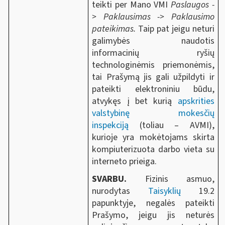
teikti per Mano VMI
Paslaugos -
>
Paklausimas -> Paklausimo
pateikimas.
Taip pat jeigu neturi
galimybės naudotis
informacinių ryšių
technologinėmis priemonėmis,
tai Prašymą jis gali užpildyti ir
pateikti elektroniniu būdu,
atvykęs į bet kurią
apskrities
valstybinę mokesčių
inspekciją
(toliau – AVMI),
kurioje yra mokėtojams skirta
kompiuterizuota darbo vieta su
interneto prieiga.
SVARBU.
Fizinis asmuo,
nurodytas
Taisyklių
19.2
papunktyje, negalės pateikti
Prašymo, jeigu jis neturės