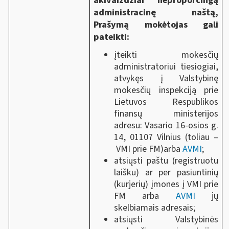
akivaizdžiai neproporcingą
administracinę naštą,
Prašymą mokėtojas gali
pateikti:
įteikti mokesčių
administratoriui tiesiogiai,
atvykęs į Valstybinę
mokesčių inspekciją prie
Lietuvos Respublikos
finansų ministerijos
adresu: Vasario 16-osios g.
14, 01107 Vilnius (toliau ‒
VMI prie FM)arba
AVMI
;
atsiųsti paštu (registruotu
laišku) ar per pasiuntinių
(kurjerių) įmones į VMI prie
FM arba
AVMI
jų
skelbiamais adresais;
atsiųsti Valstybinės