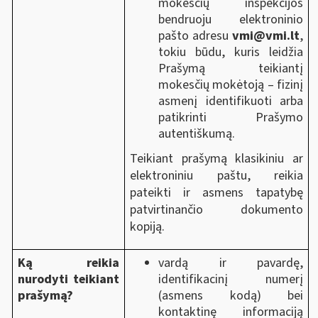
mokesčių inspekcijos
bendruoju elektroninio
pašto adresu
vmi@vmi.lt
,
tokiu būdu, kuris leidžia
Prašymą teikiantį
mokesčių mokėtoją ‒ fizinį
asmenį identifikuoti arba
patikrinti Prašymo
autentiškumą.
Teikiant prašymą klasikiniu ar
elektroniniu paštu, reikia
pateikti ir asmens tapatybę
patvirtinančio dokumento
kopiją.
Ką reikia
vardą ir pavardę,
nurodyti teikiant
identifikacinį numerį
prašymą?
(asmens kodą) bei
kontaktinę informaciją