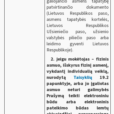
galiojančio asmens tapatybę
patvirtinančio dokumento
(Lietuvos Respublikos paso,
asmens tapatybės kortelės,
Lietuvos Respublikos
Užsieniečio paso, užsienio
valstybės piliečio paso arba
leidimo gyventi Lietuvos
Respublikoje).
2. jeigu mokėtojas – fizinis
asmuo, išskyrus fizinį asmenį,
vykdantį individualią veiklą,
nurodytą
Taisyklių
19.2
papunktyje, arba jo įgaliotas
asmuo neturi galimybės
Prašymą teikti elektroniniu
būdu arba elektroninis
pateikimo būdas lemtų