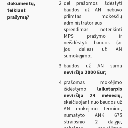
dėl prašomos išdėstyti
dokumentų,
baudos už AN nebuvo
teikiant
priimtas mokesčių
prašymą?
administratoriaus
sprendimas netenkinti
MPS prašymo ir
neišdėstyti baudos (ar
jos dalies) už AN
sumokėjimo;
baudos už AN suma
neviršija 2000 Eur
;
prašomas mokėjimo
išdėstymo
laikotarpis
neviršija 24 mėnesių
,
skaičiuojant nuo
baudos už
AN mokėjimo termino,
numatyto ANK 675
straipsnio 2 dalyje,