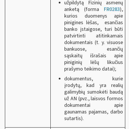
užpildytą Fizinių asmenų
anketą (forma
FR0283
),
kurios duomenys apie
pinigines lėšas, esančias
banko įstaigose, turi būti
patvirtinti atitinkamais
dokumentais (t. y. visuose
bankuose, esančių
sąskaitų išrašais apie
piniginių lėšų likučius
prašymo teikimo datai);
dokumentus, kurie
įrodytų, kad yra realių
galimybių sumokėti baudą
už AN (pvz., laisvos formos
dokumentai apie
gaunamas pajamas, darbo
sutartis).