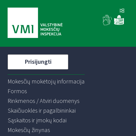
Prisijungti
Mokesčių mokėtojų informacija
Formos
Rinkmenos / Atviri duomenys
Skaičiuoklės ir pagalbininkai
Sąskaitos ir įmokų kodai
Mokesčių žinynas