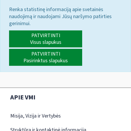
Renka statistinę informaciją apie svetainės
naudojimą ir naudojami Jūsų naršymo patirties
gerinimui.
PATVIRTINTI
Visus slapukus
PATVIRTINTI
Pasirinktus slapukus
APIE VMI
Misija, Vizija ir Vertybės
Struktūra ir kontaktinė informacija