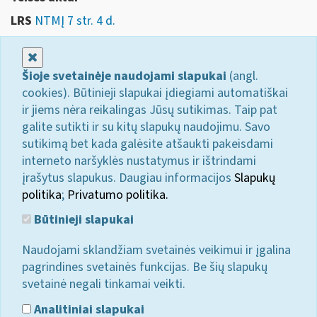
LRS
NTMĮ 7 str. 4 d.
Uždaryti
Šioje svetainėje naudojami slapukai
(angl.
cookies). Būtinieji slapukai įdiegiami automatiškai
ir jiems nėra reikalingas Jūsų sutikimas. Taip pat
galite sutikti ir su kitų slapukų naudojimu. Savo
sutikimą bet kada galėsite atšaukti pakeisdami
interneto naršyklės nustatymus ir ištrindami
įrašytus slapukus. Daugiau informacijos
Slapukų
politika
;
Privatumo politika.
Būtinieji slapukai
Naudojami sklandžiam svetainės veikimui ir įgalina
pagrindines svetainės funkcijas. Be šių slapukų
svetainė negali tinkamai veikti.
Analitiniai slapukai