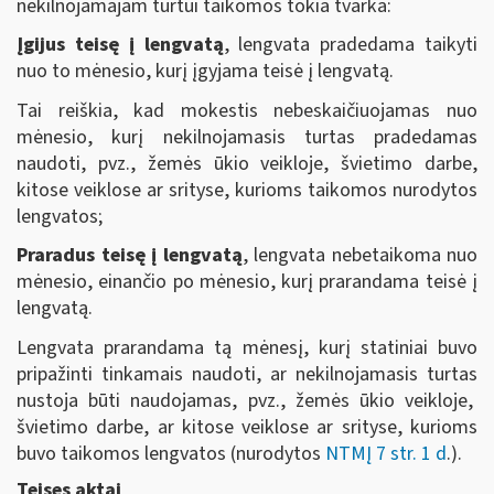
nekilnojamajam turtui taikomos tokia tvarka:
Įgijus teisę į lengvatą
, lengvata pradedama taikyti
nuo to mėnesio, kurį įgyjama teisė į lengvatą.
Tai reiškia, kad mokestis nebeskaičiuojamas nuo
mėnesio, kurį nekilnojamasis turtas pradedamas
naudoti, pvz., žemės ūkio veikloje, švietimo darbe,
kitose veiklose ar srityse, kurioms taikomos nurodytos
lengvatos;
Praradus teisę į lengvatą
, lengvata nebetaikoma nuo
mėnesio, einančio po mėnesio, kurį prarandama teisė į
lengvatą.
Lengvata prarandama tą mėnesį, kurį statiniai buvo
pripažinti tinkamais naudoti, ar nekilnojamasis turtas
nustoja būti naudojamas, pvz., žemės ūkio veikloje,
švietimo darbe, ar kitose veiklose ar srityse, kurioms
buvo taikomos lengvatos (nurodytos
NTMĮ 7 str. 1 d
.)
.
Teises aktai