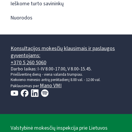
Ieškome turto savininkų
Nuorodos
Konsultacijos mokesčių klausimais ir paslaugos
gyventojams:
+370 5 260 5060
Darbo laikas: I-IV 8.00-17.00, V 8.00-15.45.
Prieššventinę dieną - viena valanda trumpiau.
Kiekvieno mėnesio antrą penktadienį 8.00 val. - 12.00 val.
Mano VMI
Paklausimas per
Valstybinė mokesčių inspekcija prie Lietuvos