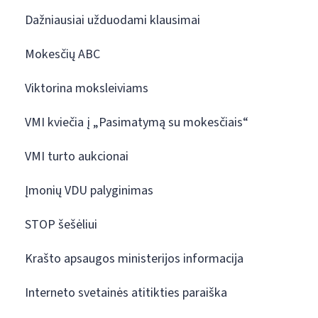
Dažniausiai užduodami klausimai
Mokesčių ABC
Viktorina moksleiviams
VMI kviečia į „Pasimatymą su mokesčiais“
VMI turto aukcionai
Įmonių VDU palyginimas
STOP šešėliui
Krašto apsaugos ministerijos informacija
Interneto svetainės atitikties paraiška