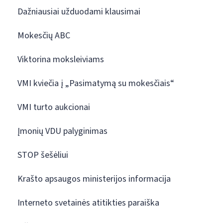
Dažniausiai užduodami klausimai
Mokesčių ABC
Viktorina moksleiviams
VMI kviečia į „Pasimatymą su mokesčiais“
VMI turto aukcionai
Įmonių VDU palyginimas
STOP šešėliui
Krašto apsaugos ministerijos informacija
Interneto svetainės atitikties paraiška