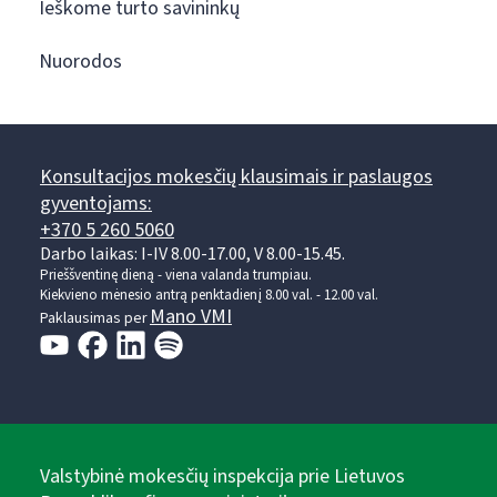
Ieškome turto savininkų
Nuorodos
Konsultacijos mokesčių klausimais ir paslaugos
gyventojams:
+370 5 260 5060
Darbo laikas: I-IV 8.00-17.00, V 8.00-15.45.
Prieššventinę dieną - viena valanda trumpiau.
Kiekvieno mėnesio antrą penktadienį 8.00 val. - 12.00 val.
Mano VMI
Paklausimas per
Valstybinė mokesčių inspekcija prie Lietuvos