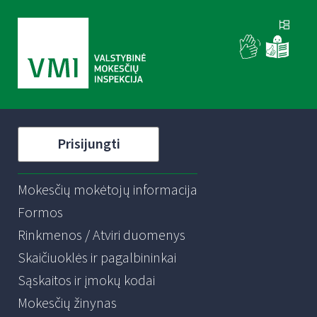
Prisijungti
Mokesčių mokėtojų informacija
Formos
Rinkmenos / Atviri duomenys
Skaičiuoklės ir pagalbininkai
Sąskaitos ir įmokų kodai
Mokesčių žinynas