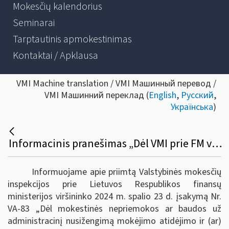
Mokesčių kalendorius
Seminarai
Tarptautinis apmokestinimas
Kontaktai / Apklausa
VMI Machine translation / VMI Машинный перевод /
VMI Машинний переклад (
English
,
Русский
,
Українська
)
Informacinis pranešimas „Dėl VMI prie FM viršininko įsakymo „Dėl Mokestinės nepriemokos ar baudos už administracinį nusižengimą mokėjimo atidėjimo ir (ar) išdėstymo taisyklių ir formų patvirtinimo“
Informuojame apie priimtą Valstybinės mokesčių
inspekcijos prie Lietuvos Respublikos finansų
ministerijos viršininko 2024 m. spalio 23 d. įsakymą Nr.
VA-83
„Dėl mokestinės nepriemokos ar baudos už
administracinį nusižengimą mokėjimo atidėjimo ir (ar)