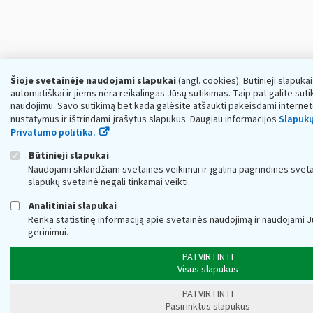
Šioje svetainėje naudojami slapukai
(angl. cookies). Būtinieji slapuka
automatiškai ir jiems nėra reikalingas Jūsų sutikimas. Taip pat galite sutik
naudojimu. Savo sutikimą bet kada galėsite atšaukti pakeisdami interne
nustatymus ir ištrindami įrašytus slapukus. Daugiau informacijos
Slapukų
Privatumo politika.
Būtinieji slapukai
Naudojami sklandžiam svetainės veikimui ir įgalina pagrindines sveta
slapukų svetainė negali tinkamai veikti.
Analitiniai slapukai
Renka statistinę informaciją apie svetainės naudojimą ir naudojami 
gerinimui.
PATVIRTINTI
Visus slapukus
PATVIRTINTI
Pasirinktus slapukus