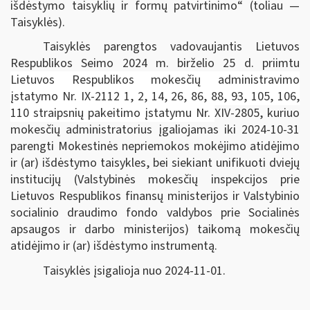
išdėstymo taisyklių ir formų patvirtinimo“
(toliau —
Taisyklės).
Taisyklės parengtos vadovaujantis
Lietuvos
Respublikos Seimo 2024 m. birželio 25 d. priimtu
Lietuvos Respublikos mokesčių administravimo
įstatymo Nr. IX-2112 1, 2, 14, 26, 86, 88, 93, 105, 106,
110 straipsnių pakeitimo įstatymu Nr.
XIV-2805, kuriuo
mokesčių administratorius įgaliojamas iki 2024-10-31
parengti Mokestinės nepriemokos mokėjimo atidėjimo
ir (ar) išdėstymo taisykles, bei siekiant unifikuoti dviejų
institucijų (Valstybinės mokesčių inspekcijos prie
Lietuvos Respublikos finansų ministerijos ir Valstybinio
socialinio draudimo fondo valdybos prie Socialinės
apsaugos ir darbo ministerijos) taikomą mokesčių
atidėjimo ir (ar) išdėstymo instrumentą.
Taisyklės įsigalioja nuo 2024-11-01.