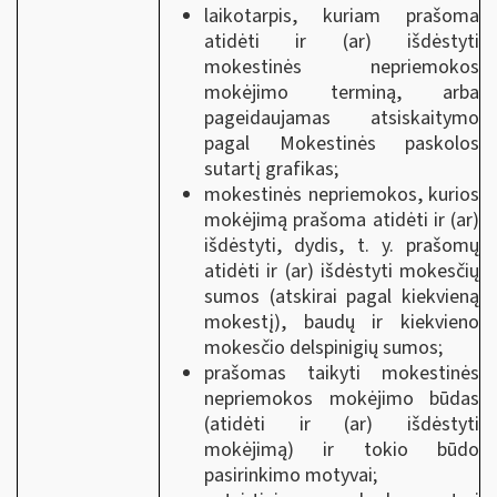
laikotarpis, kuriam prašoma
atidėti ir (ar) išdėstyti
mokestinės nepriemokos
mokėjimo terminą, arba
pageidaujamas atsiskaitymo
pagal Mokestinės paskolos
sutartį grafikas;
mokestinės nepriemokos, kurios
mokėjimą prašoma atidėti ir (ar)
išdėstyti, dydis, t. y. prašomų
atidėti ir (ar) išdėstyti mokesčių
sumos (atskirai pagal kiekvieną
mokestį), baudų ir kiekvieno
mokesčio delspinigių sumos;
prašomas taikyti mokestinės
nepriemokos mokėjimo būdas
(atidėti ir (ar) išdėstyti
mokėjimą) ir tokio būdo
pasirinkimo motyvai;