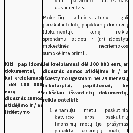
būti patvirtinti atitinkamais
dokumentais.
Mokesčių administratorius gali
pareikalauti kitų papildomų duomenų
(dokumentų), kurių reikia
sprendimui atidėti ir (ar) išdėstyti
mokestinės nepriemokos
sumokėjimą priimti.
Kiti papildomi
Jei kreipiamasi dėl 100 000 eurų ar
dokumentai,
didesnės sumos atidėjimo ir / ar
kai kreipiamasi
išdėstymo ilgesniam nei 24 mėnesių
dėl 100 000
laikotarpiui, papildomai, be
eurų ar
aukščiau išvardintų dokumentų,
didesnės sumos
reikia pateikti:
atidėjimo ir / ar
einamųjų metų paskutinio
išdėstymo
ketvirčio arba paskutinių
finansinių metų (jei prašymas
pateiktas einamųjų metų I