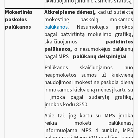
likviduojamo juridinio asmens statusą.
Mokestinės
Atkreipiame dėmesį,
kad už suteiktą
paskolos
mokestinę paskolą mokamos
palūkanos
palūkanos
. Nesumokėjus įmokos
pagal patvirtintą mokėjimo grafiką,
skaičiuojamos
padidintos
palūkanos,
o nesumokėjus palūkanų
pagal MPS -
palūkanų delspinigiai
.
Palūkanos skaičiuojamos nuo
neapmokėtos sumos už kiekvieną
naudojimosi mokestine paskola dieną
ir mokamos kiekvieną mėnesį kartu su
įmoka pagal sudarytą grafiką,
įmokos kodu 8250.
Apie tai, jog kartu su MPS įmoka
reikia mokėti palūkanas,
informuojama MPS 4 punkte, MPS
galima rasti Mano VMI pradžios lange