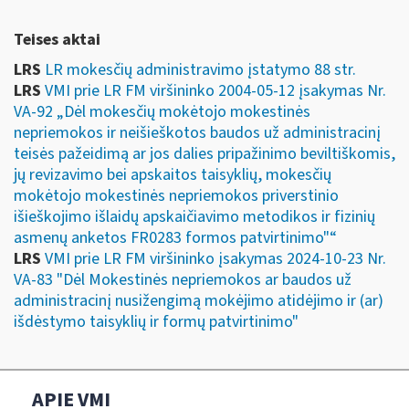
Teises aktai
LRS
LR mokesčių administravimo įstatymo 88 str.
LRS
VMI prie LR FM viršininko 2004-05-12 įsakymas Nr.
VA-92 „Dėl mokesčių mokėtojo mokestinės
nepriemokos ir neišieškotos baudos už administracinį
teisės pažeidimą ar jos dalies pripažinimo beviltiškomis,
jų revizavimo bei apskaitos taisyklių, mokesčių
mokėtojo mokestinės nepriemokos priverstinio
išieškojimo išlaidų apskaičiavimo metodikos ir fizinių
asmenų anketos FR0283 formos patvirtinimo"“
LRS
VMI prie LR FM viršininko įsakymas 2024-10-23 Nr.
VA-83 "Dėl Mokestinės nepriemokos ar baudos už
administracinį nusižengimą mokėjimo atidėjimo ir (ar)
išdėstymo taisyklių ir formų patvirtinimo"
APIE VMI