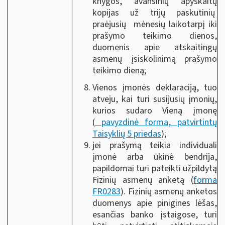
knygos, avansinių apyskaitų
kopijas už trijų paskutinių
praėjusių mėnesių laikotarpį iki
prašymo teikimo dienos,
duomenis apie atskaitingų
asmenų įsiskolinimą prašymo
teikimo dieną;
Vienos įmonės deklaraciją, tuo
atveju, kai turi susijusių įmonių,
kurios sudaro Vieną įmonę
(
pavyzdinė forma, patvirtintų
Taisyklių 5 priedas
);
jei prašymą teikia individuali
įmonė arba ūkinė bendrija,
papildomai turi pateikti užpildytą
Fizinių asmenų anketą (
forma
FR0283
). Fizinių asmenų anketos
duomenys apie pinigines lėšas,
esančias banko įstaigose, turi