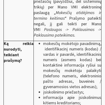
priežasčių (pavyzdžiui, dėl sisteminių
trikių) per Mano VMI elektroninę
paslaugą „
Mokesčių atidėjimas ir
termino keitimas
“ Prašymo pateikti
negali, jį gali teikti per Mano
VMI
Paslaugos ->
Paklausimas ->
Paklausimo pateikimas.
Ką reikia
mokesčių mokėtojo pavadinimą,
identifikacinį numeris (kodas) /
nurodyti,
vardas ir pavardė, identifikacinis
teikiant
numeris (asmens kodas) bei
prašymą?
kontaktinė informacija ryšiui su
mokesčių mokėtoju palaikyti
(telefono numeris, elektroninio
pašto adresas, buveinės /
gyvenamosios vietos adresas);
įsiskolinimo priežastys;
informacija apie įsiskolinimus
kitiems kreditoriams;