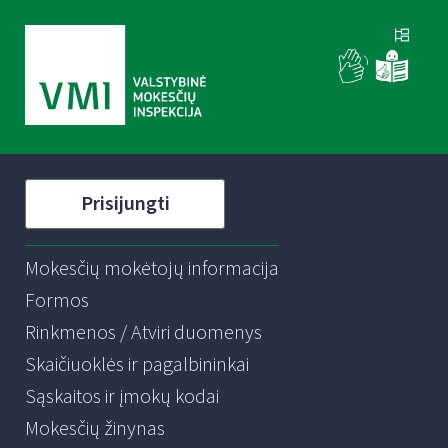
Prisijungti
Mokesčių mokėtojų informacija
Formos
Rinkmenos / Atviri duomenys
Skaičiuoklės ir pagalbininkai
Sąskaitos ir įmokų kodai
Mokesčių žinynas