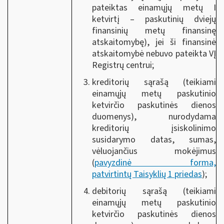
pateiktas einamųjų metų I
ketvirtį – paskutinių dviejų
finansinių metų finansinę
atskaitomybę), jei ši finansinė
atskaitomybė nebuvo pateikta VĮ
Registrų centrui;
kreditorių sąrašą (teikiami
einamųjų metų paskutinio
ketvirčio paskutinės dienos
duomenys), nurodydama
kreditorių įsiskolinimo
susidarymo datas, sumas,
vėluojančius mokėjimus
(
pavyzdinė forma,
patvirtintų Taisyklių 1 prieda
s
);
debitorių sąrašą (teikiami
einamųjų metų paskutinio
ketvirčio paskutinės dienos