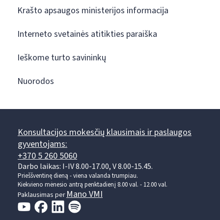
Krašto apsaugos ministerijos informacija
Interneto svetainės atitikties paraiška
Ieškome turto savininkų
Nuorodos
Konsultacijos mokesčių klausimais ir paslaugos
gyventojams:
+370 5 260 5060
Darbo laikas: I-IV 8.00-17.00, V 8.00-15.45.
Prieššventinę dieną - viena valanda trumpiau.
Kiekvieno mėnesio antrą penktadienį 8.00 val. - 12.00 val.
Mano VMI
Paklausimas per