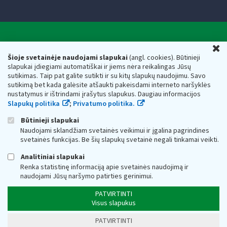
Valstybinė mokesčių inspekcija prie Lietuvos
U
Respublikos finansų ministerijos
Šioje svetainėje naudojami slapukai
(angl. cookies). Būtinieji
slapukai įdiegiami automatiškai ir jiems nėra reikalingas Jūsų
Biudžetinė įstaiga. Juridinio asmens kodas — 188659752,
sutikimas. Taip pat galite sutikti ir su kitų slapukų naudojimu. Savo
adresas: Vasario 16-osios g. 14, 01107 Vilnius, Lietuva, el.paštas:
sutikimą bet kada galėsite atšaukti pakeisdami interneto naršyklės
vmi@vmi.lt
, E. pristatymo dėžutės adresas 188659752
nustatymus ir ištrindami įrašytus slapukus. Daugiau informacijos
Duomenys apie Valstybinę mokesčių inspekciją prie Lietuvos
Slapukų politika
;
Privatumo politika.
Respublikos finansų ministerijos kaupiami ir saugomi Juridinių
asmenų registre
Būtinieji slapukai
Naudojami sklandžiam svetainės veikimui ir įgalina pagrindines
svetainės funkcijas. Be šių slapukų svetainė negali tinkamai veikti.
Analitiniai slapukai
Renka statistinę informaciją apie svetainės naudojimą ir
naudojami Jūsų naršymo patirties gerinimui.
PATVIRTINTI
Visus slapukus
PATVIRTINTI