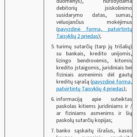
duomenys), nurodydama
debitorių įsiskolinimo
susidarymo datas, sumas,
vėluojančius mokėjimus
(
pavyzdinė forma, patvirtintų
Taisyklių 2 priedas
);
turimų sutarčių (tarp jų trišalių)
su bankais, kredito unijomis,
lizingo bendrovėmis, kitomis
kredito įstaigomis, juridiniais bei
fiziniais asmenimis dėl gautų
kreditų sąrašą (
pavyzdinė forma,
patvirtintų Taisyklių 4 priedas
);
informaciją apie suteiktas
paskolas kitiems juridiniams ir /
ar fiziniams asmenims ir šių
paskolų sutarčių kopijas;
banko sąskaitų išrašus, kasos