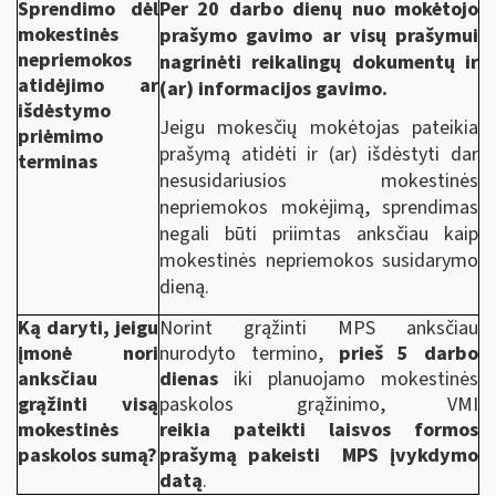
Sprendimo dėl
Per 20 darbo dienų nuo mokėtojo
mokestinės
prašymo gavimo ar visų prašymui
nepriemokos
nagrinėti reikalingų dokumentų ir
atidėjimo ar
(ar) informacijos gavimo.
išdėstymo
Jeigu mokesčių mokėtojas pateikia
priėmimo
prašymą atidėti ir (ar) išdėstyti dar
terminas
nesusidariusios mokestinės
nepriemokos mokėjimą, sprendimas
negali būti priimtas anksčiau kaip
mokestinės nepriemokos susidarymo
dieną.
Ką daryti, jeigu
Norint grąžinti MPS anksčiau
įmonė nori
nurodyto termino,
prieš 5 darbo
anksčiau
dienas
iki planuojamo mokestinės
grąžinti visą
paskolos grąžinimo, VMI
mokestinės
reikia pateikti laisvos formos
paskolos sumą?
prašymą pakeisti MPS įvykdymo
datą
.