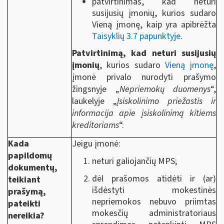
patvirtinimas, kad neturi
susijusių įmonių, kurios sudaro
Vieną įmonę, kaip yra apibrėžta
Taisyklių 3.7 papunktyje
.
Patvirtinimą, kad neturi susijusių
įmonių
, kurios sudaro
Vieną įmonę
,
įmonė privalo nurodyti prašymo
žingsnyje „
Nepriemokų duomenys
“,
laukelyje „
Įsiskolinimo priežastis ir
informacija apie įsiskolinimą kitiems
kreditoriams
“.
Kada
Jeigu įmonė:
papildomų
neturi galiojančių MPS;
dokumentų,
dėl prašomos atidėti ir (ar)
teikiant
išdėstyti mokestinės
prašymą,
nepriemokos
nebuvo priimtas
pateikti
mokesčių administratoriaus
nereikia?