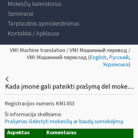
Mokesčių kalendorius
Seminarai
Tarptautinis apmokestinimas
Kontaktai / Apklausa
VMI Machine translation / VMI Машинный перевод /
VMI Машинний переклад (
English
,
Русский
,
Українська
)
Kada įmonė gali pateikti prašymą dėl mokesčių (pridėtinės vertės, pelno ar kt.) mokėjimo išdėstymo dalimis ar termino atidėjimo? Kokia prašymo pateikimo tvarka ir koks sprendimo priėmimo terminas?
Registracijos numeris KM1453
Ši informacija skelbiama:
Prašymas išdėstyti mokesčių ar baudų sumokėjimą
Aspektas
Komentaras