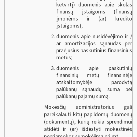
ketvirtį) duomenis apie skolas
finansų įstaigoms (finansų
įmonėms ir (ar) kredito
įstaigoms);
duomenis apie nusidėvėjimo ir /
ar amortizacijos sąnaudas per
praėjusius paskutinius finansinius
metus;
duomenis apie paskutinių
finansinių metų finansinėje
atskaitomybėje parodytą
palūkanų sąnaudų sumą bei
palūkanų pajamų sumą.
Mokesčių administratorius gali
pareikalauti kitų papildomų duomenų
(dokumentų), kurių reikia sprendimui
atidėti ir (ar) išdėstyti mokestinės
nepriemokos sumokėjimą priimti.