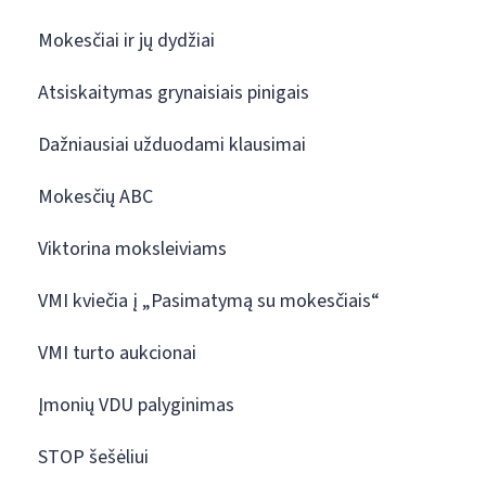
Mokesčiai ir jų dydžiai
Atsiskaitymas grynaisiais pinigais
Dažniausiai užduodami klausimai
Mokesčių ABC
Viktorina moksleiviams
VMI kviečia į „Pasimatymą su mokesčiais“
VMI turto aukcionai
Įmonių VDU palyginimas
STOP šešėliui