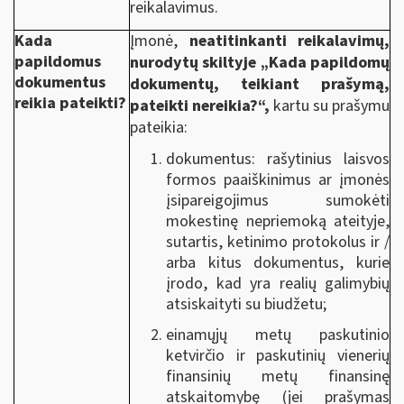
reikalavimus.
Kada
Įmonė,
neatitinkanti reikalavimų,
papildomus
nurodytų skiltyje „Kada papildomų
dokumentus
dokumentų, teikiant prašymą,
reikia pateikti?
pateikti nereikia?“,
kartu su prašymu
pateikia:
dokumentus: rašytinius laisvos
formos paaiškinimus ar įmonės
įsipareigojimus sumokėti
mokestinę nepriemoką ateityje,
sutartis, ketinimo protokolus ir /
arba kitus dokumentus, kurie
įrodo, kad yra realių galimybių
atsiskaityti su biudžetu;
einamųjų metų paskutinio
ketvirčio ir paskutinių vienerių
finansinių metų finansinę
atskaitomybę (jei prašymas