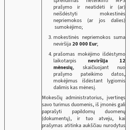
sprendimas netenkinti MPS
prašymo ir neatidėti ir (ar)
neišdėstyti mokestinės
nepriemokos
(ar jos dalies)
sumokėjimo;
mokestinės nepriemokos suma
neviršija
20 000 Eur
;
prašomas mokėjimo išdėstymo
laikotarpis
neviršija 12
mėnesių
, skaičiuojant nuo
prašymo pateikimo datos,
mokėjimus išdėstant lygiomis
dalimis kas mėnesį.
Mokesčių administratorius, įvertinęs
savo turimus duomenis, iš įmonės gali
paprašyti papildomų duomenų
(dokumentų), ir tuo atveju, kai
prašymas atitinka aukščiau nurodytus