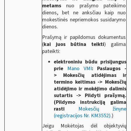
metams
nuo prašymo pateikimo
dienos, bet ne anksčiau kaip nuo
mokestinės nepriemokos susidarymo
dienos.
Prašymą ir papildomus dokumentus
(
kai juos būtina teikti
) galima
pateikti:
elektroniniu būdu prisijungus
prie
Mano VMI
: Paslaugos -
> Mokesčių atidėjimas ir
termino keitimas -> Mokesčių
atidėjimo ir mokėjimo dalimis
sutartis -> Pildyti prašymą.
(Pildymo instrukciją galima
rasti
Mokesčių žinyne
(registracijos Nr. KM3552)
.)
Jeigu Mokėtojas dėl objektyvių