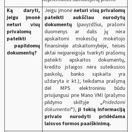
Ką daryti,
Jeigu įmonė
neturi visų privalomų
jeigu įmonė
pateikti aukščiau nurodytų
neturi visų
dokumentų
(pavyzdžiui, prašomi
privalomų
duomenys ar dalis jų nėra
pateikti
apskaitomi mokesčių mokėtojo
papildomų
finansinėje atskaitomybėje, teisės
dokumentų?
aktai neįpareigoja tvarkyti prašomų
pateikti apskaitos dokumentų,
kredito įstaigos nėra suteikusios
paskolų, banko sąskaita yra
uždaryta ir kt.), teikdama prašymą
dėl MPS elektroniniu būdu
prisijungusi prie Mano VMI (prašymo
pildymo skiltyje „
Pridedami
dokumentai
“),
ji tokią informaciją
privalo nurodyti pridėdama
laisvos formos paaiškinimą.