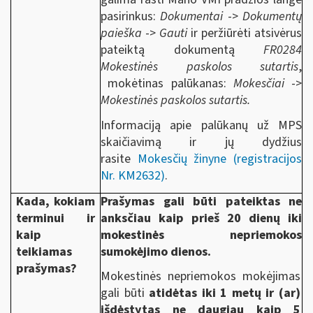
pasirinkus:
Dokumentai
->
Dokumentų
paieška
->
Gauti
ir peržiūrėti atsivėrus
pateiktą dokumentą
FR0284
Mokestinės paskolos sutartis
,
mokėtinas palūkanas:
Mokesčiai
->
Mokestinės paskolos sutartis.
Informaciją apie palūkanų už MPS
skaičiavimą ir jų dydžius
rasite
Mokesčių žinyne (registracijos
Nr. KM2632)
.
Kada, kokiam
Prašymas gali būti pateiktas ne
terminui ir
anksčiau kaip prieš 20 dienų iki
kaip
mokestinės nepriemokos
teikiamas
sumokėjimo dienos.
prašymas?
Mokestinės nepriemokos mokėjimas
gali būti
atidėtas iki 1 metų ir (ar)
išdėstytas ne daugiau kaip 5