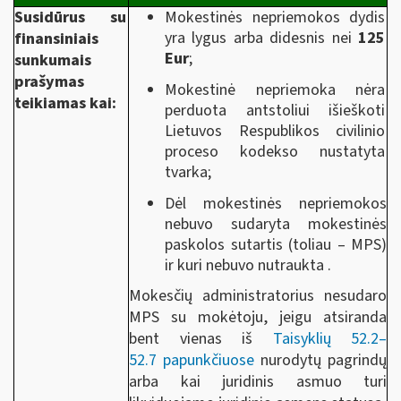
Susidūrus su
Mokestinės nepriemokos dydis
yra lygus arba didesnis nei
125
finansiniais
Eur
;
sunkumais
prašymas
Mokestinė nepriemoka nėra
teikiamas kai:
perduota antstoliui išieškoti
Lietuvos Respublikos civilinio
proceso kodekso nustatyta
tvarka;
Dėl mokestinės nepriemokos
nebuvo sudaryta mokestinės
paskolos sutartis (toliau – MPS)
ir kuri nebuvo nutraukta .
Mokesčių administratorius nesudaro
MPS su mokėtoju, jeigu atsiranda
bent vienas iš
Taisyklių 52.2–
52.7 papunkčiuose
nurodytų pagrindų
arba kai juridinis asmuo turi